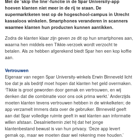
Met de ‘skip the line’-functie in de Spar University-app
hoeven klanten niet meer in de rij te staan. De
supermarktketen test op de hogeschool-campus in Utrecht
kassaloos winkelen. Smartphones veranderen in scanners
waarmee klanten hun producten kunnen aantikken.
Zodra de klanten klaar zijn geven ze dit op hun smartphones aan,
waarna hen middels een Tikkie-verzoek wordt verzocht te
betalen. Als ze hebben afgerekend biedt Spar hen een kop koffie
aan.
Vertrouwen
Eigenaar van negen Spar University-winkels Erwin Binneveld licht
toe dat je als bedrijf moet hopen dat klanten het geld overmaken.
‘Tikkie is groot geworden door gemak en vertrouwen, en wij
denken dat die combinatie voor ons ook prima werkt.’ Anderzijds
moeten klanten tevens vertrouwen hebben in de winkelketen; de
app verzamelt immers data over de gebruiker. Binneveld geeft
aan dat Spar volledige ruimte geeft in wat klanten aan informatie
willen afstaan. Desalniettemin ziet hij dat het jonge
klantenbestand bewust is van hun privacy. ‘Deze app levert
gemak op, maar we moeten daar wel rekening mee houden.’