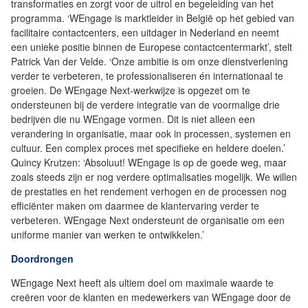
transformaties en zorgt voor de uitrol en begeleiding van het
programma. ‘WEngage is marktleider in België op het gebied van
facilitaire contactcenters, een uitdager in Nederland en neemt
een unieke positie binnen de Europese contactcentermarkt’, stelt
Patrick Van der Velde. ‘Onze ambitie is om onze dienstverlening
verder te verbeteren, te professionaliseren én internationaal te
groeien. De WEngage Next-werkwijze is opgezet om te
ondersteunen bij de verdere integratie van de voormalige drie
bedrijven die nu WEngage vormen. Dit is niet alleen een
verandering in organisatie, maar ook in processen, systemen en
cultuur. Een complex proces met specifieke en heldere doelen.’
Quincy Krutzen: ‘Absoluut! WEngage is op de goede weg, maar
zoals steeds zijn er nog verdere optimalisaties mogelijk. We willen
de prestaties en het rendement verhogen en de processen nog
efficiënter maken om daarmee de klantervaring verder te
verbeteren. WEngage Next ondersteunt de organisatie om een
uniforme manier van werken te ontwikkelen.’
Doordrongen
WEngage Next heeft als ultiem doel om maximale waarde te
creëren voor de klanten en medewerkers van WEngage door de