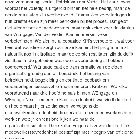
deze verandering’, vertelt Patrick Van der Velde. ‘Het duurt even
voordat het volledig is uitgerold binnen het hele bedrijf, maar de
eerste resultaten zijn veelbelovend. Teams zien verbeteringen in
hun prestaties en zijn meer betrokken bij het proces.’ Dat geldt
niet alleen voor de medewerkers, maar ook zeker voor de klanten
van WEngage. Van der Velde: ‘Klanten merken zeker
verbeteringen. We zien nu al bepaalde KPI’s verbeteren, wat voor
heel wat voordelen zorgt voor onze klanten. Het programma zit
natuurlijk nog in uitrolfase, maar de eerste resultaten zijn duidelijk
zichtbaar in de gebieden waar we de verandering al hebben
doorgevoerd.’ WEngage pakt de transformatie van de eigen
organisatie grondig aan en benadrukt het belang van
betrokkenheid, begeleiding en continue feedback om
veranderingen succesvol te implementeren. Krutzen: ‘We kijken
voortdurend naar drie hoofdthema’s binnen WEngage en
WEngage Next. Ten eerste klanttevredenheid: wat vindt de klant
en hoe ervaart hij onze diensten, vervolgens de
medewerkerstevredenheid: hoe ervaren onze medewerkers hun
werk en welzijn en tenslotte kijken we naar de
organisatieresultaten. Deze zullen volgen als zowel de klant- als
medewerkerstevredenheid positief zijn met inbegrip van efficiënte
processen.’