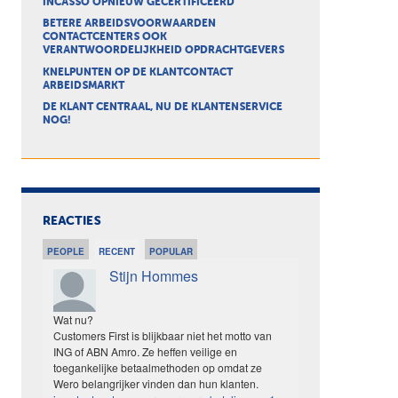
INCASSO OPNIEUW GECERTIFICEERD
BETERE ARBEIDSVOORWAARDEN
CONTACTCENTERS OOK
VERANTWOORDELIJKHEID OPDRACHTGEVERS
KNELPUNTEN OP DE KLANTCONTACT
ARBEIDSMARKT
DE KLANT CENTRAAL, NU DE KLANTENSERVICE
NOG!
REACTIES
PEOPLE
RECENT
POPULAR
Stijn Hommes
Wat nu?
Customers First is blijkbaar niet het motto van
ING of ABN Amro. Ze heffen veilige en
toegankelijke betaalmethoden op omdat ze
Wero belangrijker vinden dan hun klanten.