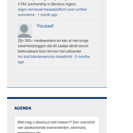
CTAC partnership in Benelux region.
sligro vernieuwt kassaplatform voor unified
commerce
·
1 month ago
Youssef
Zijn 300+ medewerkers en kan al met enige
zekerheidzeggen dat dit zaakje stinkt vanuit
betrouwbare bron binnen het callcenter
hm sluit klantenservice maastricht
·
5 months
ago
AGENDA
Wat mag u absoluut niet missen!? Een overzicht
van aankomende evenementen, seminars,
workshops etc.