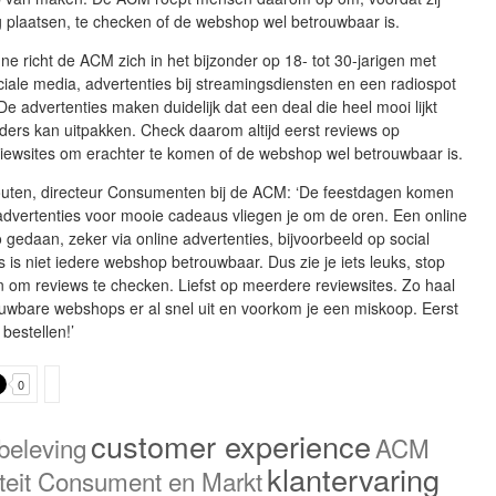
g plaatsen, te checken of de webshop wel betrouwbaar is.
e richt de ACM zich in het bijzonder op 18- tot 30-jarigen met
ciale media, advertenties bij streamingsdiensten en een radiospot
 De advertenties maken duidelijk dat een deal die heel mooi lijkt
ers kan uitpakken. Check daarom altijd eerst reviews op
iewsites om erachter te komen of de webshop wel betrouwbaar is.
uten, directeur Consumenten bij de ACM: ‘De feestdagen komen
advertenties voor mooie cadeaus vliegen je om de oren. Een online
 gedaan, zeker via online advertenties, bijvoorbeeld op social
 is niet iedere webshop betrouwbaar. Dus zie je iets leuks, stop
 om reviews te checken. Liefst op meerdere reviewsites. Zo haal
uwbare webshops er al snel uit en voorkom je een miskoop. Eerst
bestellen!’
0
customer experience
beleving
ACM
klantervaring
iteit Consument en Markt