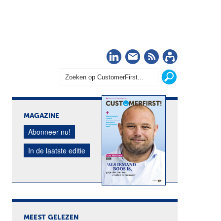
LinkedIn
Nieuwsbrief
RSS
Abonn
MAGAZINE
Abonneer nu!
In de laatste editie
MEEST GELEZEN