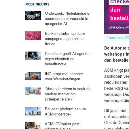
MEER NIEUWS
Onderzoek: Nederlandse e-
commerce zet versneld in
op agentic AI
Banken starten opnieuw
1 november 2
campagne tegen online
fraude
De Autorite
Cloudflare geeft AI-agenten
webshops in
eigen identiteit en
dan bestelle
betaalfunctie
ACM krijgt ja
ING stopt met scanner
aankopen veel
voor Wero-betalingen
retourkosten 
bedenktijd v
‘Afstand creëren is vaak de
snelste manier om
webshop. Dez
scherper te zien’
webshops die 
Bol past platform aan na
Dit jaar heef
ACM-onderzoek
online aankop
Ook de Consu
ACM: CVmaker past
een puinhoop
informatie over