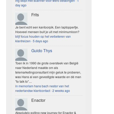
ing stopt met scanner voor wero betalingen
·
1
day ago
Frits
Je bent echt een kantoorpik. Een laptoppertje.
Hoeveel mensen buit je uit met minimumloon?
blijf focus houden op het verbeteren van
klantreizen
·
5 days ago
Guido Thys
Toen ik in 1990 de grote oversteek van België
naar Nederland maakte om als
telemarketingconsultant mijn geluk te proberen,
was Hans al een gevestigde waarde en dé man
"to talk to"....
in memoriam hans bach nestor van het
nederlandse klantcontact
·
2 weeks ago
Enactor
Absolutely exiting new journey for Enactor &