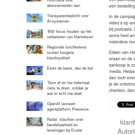
abonnementen aan
een bestellin
Transparantieplicht voor
In de campagn
AI-systemen
video’s op so
bij podcasts.
‘Blijf focus houden op het
soms heel and
verbeteren van klantreizen’
méérdere rev
Regionale lunchketens
Edwin van Ho
scoren hoogste
klantloyaliteit
eraan en de 
aankoop is zo
Eerst de basis, dan de bot
media. Helaas
dan toch even
‘Door af en toe helemaal
je de onbetro
niets te doen, ontdek je
checken, dan 
wat er echt toe doet’
OpenAI lanceert
agentplatform Presence
Radar: klachten over
klant
bereikbaarheid en
Autor
leveringen bij Evolar