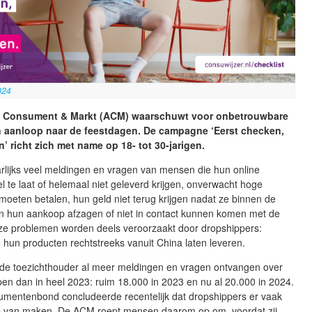
024
it Consument & Markt (ACM) waarschuwt voor onbetrouwbare
 aanloop naar de feestdagen. De campagne ‘Eerst checken,
n’ richt zich met name op 18- tot 30-jarigen.
arlijks veel meldingen en vragen van mensen die hun online
 te laat of helemaal niet geleverd krijgen, onverwacht hoge
moeten betalen, hun geld niet terug krijgen nadat ze binnen de
an hun aankoop afzagen of niet in contact kunnen komen met de
e problemen worden deels veroorzaakt door dropshippers:
hun producten rechtstreeks vanuit China laten leveren.
t de toezichthouder al meer meldingen en vragen ontvangen over
en dan in heel 2023: ruim 18.000 in 2023 en nu al 20.000 in 2024.
mentenbond concludeerde recentelijk dat dropshippers er vaak
 van maken. De ACM roept mensen daarom op om, voordat zij