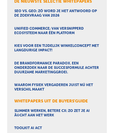
DE NIEUWSTE SELECTIE WHITEPAPERS
SEO VS. GEO: ZÓ WORD JE HET ANTWOORD OP
DE ZOEKVRAAG VAN 2026
UNIFIED COMMERCE; VAN VERSNIPPERD
ECOSYSTEEM NAAR ÉÉN PLATFORM
KIES VOOR EEN TIJDELIJK WINKELCONCEPT MET
LANGDURIGE IMPACT!
DE BRANDFORMANCE PARADOX. EEN
ONDERZOEK NAAR DE SUCCESFORMULE ACHTER
DUURZAME MARKETINGGROEI.
WAAROM FYSIEK VERGADEREN JUIST NÚ HET
VERSCHIL MAAKT
WHITEPAPERS UIT DE BUYERS'GUIDE
SLIMMER WERKEN, BETERE CX: ZO ZET JE AI
Ã©CHT AAN HET WERK
TOOLKIT AI ACT