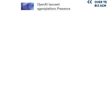
OVER TE
OpenAI lanceert
BIJ ACM
agentplatform Presence