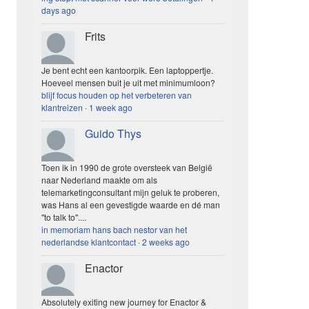
days ago
Frits
Je bent echt een kantoorpik. Een laptoppertje.
Hoeveel mensen buit je uit met minimumloon?
blijf focus houden op het verbeteren van
klantreizen
·
1 week ago
Guido Thys
Toen ik in 1990 de grote oversteek van België
naar Nederland maakte om als
telemarketingconsultant mijn geluk te proberen,
was Hans al een gevestigde waarde en dé man
"to talk to"....
in memoriam hans bach nestor van het
nederlandse klantcontact
·
2 weeks ago
Enactor
Absolutely exiting new journey for Enactor &