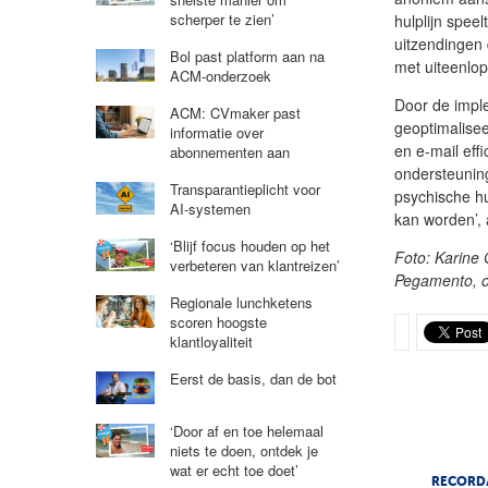
scherper te zien’
hulplijn speel
uitzendingen
Bol past platform aan na
met uiteenlo
ACM-onderzoek
Door de imple
ACM: CVmaker past
geoptimalise
informatie over
en e-mail eff
abonnementen aan
ondersteuning
Transparantieplicht voor
psychische hu
AI-systemen
kan worden’,
‘Blijf focus houden op het
Foto: Karine
verbeteren van klantreizen’
Pegamento, 
Regionale lunchketens
scoren hoogste
klantloyaliteit
Eerst de basis, dan de bot
‘Door af en toe helemaal
niets te doen, ontdek je
wat er echt toe doet’
RECORD