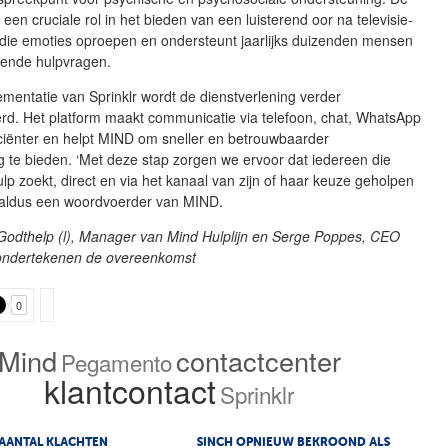
t een cruciale rol in het bieden van een luisterend oor na televisie-
 die emoties oproepen en ondersteunt jaarlijks duizenden mensen
pende hulpvragen.
mentatie van Sprinklr wordt de dienstverlening verder
erd. Het platform maakt communicatie via telefoon, chat, WhatsApp
iciënter en helpt MIND om sneller en betrouwbaarder
 te bieden. ‘Met deze stap zorgen we ervoor dat iedereen die
lp zoekt, direct en via het kanaal van zijn of haar keuze geholpen
 aldus een woordvoerder van MIND.
 Godthelp (l), Manager van Mind Hulplijn en Serge Poppes, CEO
ondertekenen de overeenkomst
0
Mind
contactcenter
Pegamento
klantcontact
Sprinklr
AANTAL KLACHTEN
SINCH OPNIEUW BEKROOND ALS