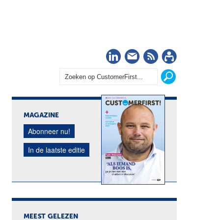
LinkedIn
Nieuwsbrief
RSS
Abonn
MAGAZINE
Abonneer nu!
In de laatste editie
MEEST GELEZEN