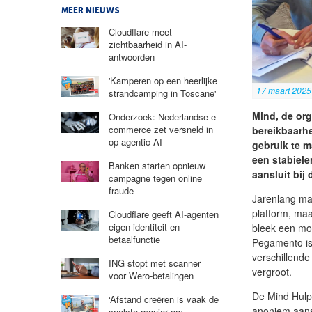
MEER NIEUWS
Cloudflare meet
zichtbaarheid in AI-
antwoorden
'Kamperen op een heerlijke
17 maart 2025
strandcamping in Toscane'
Mind, de org
Onderzoek: Nederlandse e-
commerce zet versneld in
bereikbaarh
op agentic AI
gebruik te m
een stabiele
Banken starten opnieuw
aansluit bij
campagne tegen online
fraude
Jarenlang ma
platform, ma
Cloudflare geeft AI-agenten
eigen identiteit en
bleek een mo
betaalfunctie
Pegamento is 
verschillende
ING stopt met scanner
vergroot.
voor Wero-betalingen
De Mind Hulp
‘Afstand creëren is vaak de
anoniem aans
snelste manier om