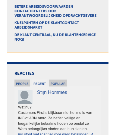
BETERE ARBEIDSVOORWAARDEN
CONTACTCENTERS OOK
VERANTWOORDELIJKHEID OPDRACHTGEVERS
KNELPUNTEN OP DE KLANTCONTACT
ARBEIDSMARKT
DE KLANT CENTRAAL, NU DE KLANTENSERVICE
NOG!
REACTIES
PEOPLE
RECENT
POPULAR
Stijn Hommes
Wat nu?
Customers First is blijkbaar niet het motto van
ING of ABN Amro. Ze heffen veilige en
toegankelijke betaalmethoden op omdat ze
Wero belangrijker vinden dan hun klanten.
ing stopt met scanner voor wero betalingen
·
4