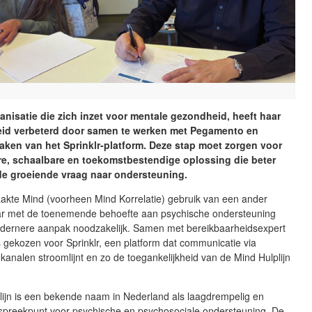
anisatie die zich inzet voor mentale gezondheid, heeft haar
eid verbeterd door samen te werken met Pegamento en
aken van het Sprinklr-platform. Deze stap moet zorgen voor
re, schaalbare en toekomstbestendige oplossing die beter
 de groeiende vraag naar ondersteuning.
akte Mind (voorheen Mind Korrelatie) gebruik van een ander
ar met de toenemende behoefte aan psychische ondersteuning
dernere aanpak noodzakelijk. Samen met bereikbaarheidsexpert
gekozen voor Sprinklr, een platform dat communicatie via
 kanalen stroomlijnt en zo de toegankelijkheid van de Mind Hulplijn
lijn is een bekende naam in Nederland als laagdrempelig en
preekpunt voor psychische en psychosociale ondersteuning. De