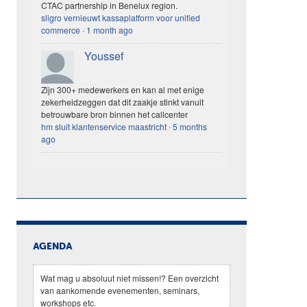
CTAC partnership in Benelux region.
sligro vernieuwt kassaplatform voor unified
commerce
·
1 month ago
Youssef
Zijn 300+ medewerkers en kan al met enige
zekerheidzeggen dat dit zaakje stinkt vanuit
betrouwbare bron binnen het callcenter
hm sluit klantenservice maastricht
·
5 months
ago
AGENDA
Wat mag u absoluut niet missen!? Een overzicht
van aankomende evenementen, seminars,
workshops etc.