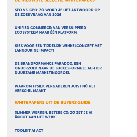
DE NIEUWSTE SELECTIE WHITEPAPERS
SEO VS. GEO: ZÓ WORD JE HET ANTWOORD OP
DE ZOEKVRAAG VAN 2026
UNIFIED COMMERCE; VAN VERSNIPPERD
ECOSYSTEEM NAAR ÉÉN PLATFORM
KIES VOOR EEN TIJDELIJK WINKELCONCEPT MET
LANGDURIGE IMPACT!
DE BRANDFORMANCE PARADOX. EEN
ONDERZOEK NAAR DE SUCCESFORMULE ACHTER
DUURZAME MARKETINGGROEI.
WAAROM FYSIEK VERGADEREN JUIST NÚ HET
VERSCHIL MAAKT
WHITEPAPERS UIT DE BUYERS'GUIDE
SLIMMER WERKEN, BETERE CX: ZO ZET JE AI
Ã©CHT AAN HET WERK
TOOLKIT AI ACT