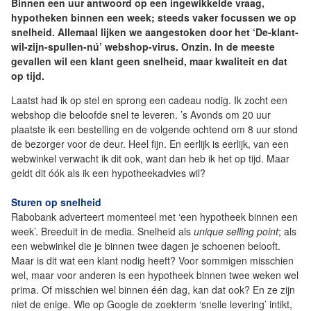
Binnen een uur antwoord op een ingewikkelde vraag,
hypotheken binnen een week; steeds vaker focussen we op
snelheid. Allemaal lijken we aangestoken door het ‘De-klant-
wil-zijn-spullen-nú’ webshop-virus. Onzin. In de meeste
gevallen wil een klant geen snelheid, maar kwaliteit en dat
op tijd.
Laatst had ik op stel en sprong een cadeau nodig. Ik zocht een
webshop die beloofde snel te leveren. ’s Avonds om 20 uur
plaatste ik een bestelling en de volgende ochtend om 8 uur stond
de bezorger voor de deur. Heel fijn. En eerlijk is eerlijk, van een
webwinkel verwacht ik dit ook, want dan heb ik het op tijd. Maar
geldt dit óók als ik een hypotheekadvies wil?
Sturen op snelheid
Rabobank adverteert momenteel met ‘een hypotheek binnen een
week’. Breeduit in de media. Snelheid als
unique selling point
; als
een webwinkel die je binnen twee dagen je schoenen belooft.
Maar is dit wat een klant nodig heeft? Voor sommigen misschien
wel, maar voor anderen is een hypotheek binnen twee weken wel
prima. Of misschien wel binnen één dag, kan dat ook? En ze zijn
niet de enige. Wie op Google de zoekterm ‘snelle levering’ intikt,