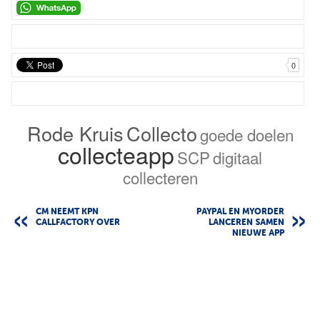
0
Rode Kruis
Collecto
goede doelen
collecteapp
SCP
digitaal
collecteren
CM NEEMT KPN
PAYPAL EN MYORDER
CALLFACTORY OVER
LANCEREN SAMEN
NIEUWE APP