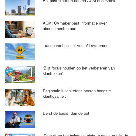
Bol past platform aan na ACM-onderzoek
ACM: CVmaker past informatie over
abonnementen aan
Transparantieplicht voor AI-systemen
‘Blijf focus houden op het verbeteren van
klantreizen’
Regionale lunchketens scoren hoogste
klantloyaliteit
Eerst de basis, dan de bot
‘Door af en toe helemaal niets te doen, ontdek je