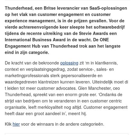
Thunderhead, een Britse leverancier van SaaS-oplossingen
op het vlak van customer engagement en customer
experience management, is in de prijzen gevallen. Voor de
vierde achtereenvolgende keer sleepte het softwarebedrijf
tijdens de recente uitreiking van de Stevie Awards een
International Business Award in de wacht. De ONE
Engagement Hub van Thunderhead trok aan het langste
eind in zijn categorie.
De kracht van de bekroonde
oplossing
zit ‘m in klantkennis,
context en verplaatsingsgedrag, zodat service-, sales- en
marketingprofessionals sterk gepersonaliseerde en
waardegedreven klantreizen kunnen leveren. Uiteindelijk moet di
t leiden tot meer customer advocates. Glen Manchester, ceo
Thunderhead, spreekt van een enorm grote eer. ‘Ondanks de
strijd van bedrijven om te veranderen in een customer centric
organisatie, leeft merkloyaliteit nog altijd. Customer engagement
heeft daar een groot aandeel in’, meent hij.
Klik
hier
voor de winnaars in de andere categorieën.