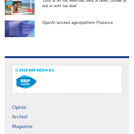
‘Door af en toe helemaal niets te doen, ontdek je
wat er echt toe doet’
OpenAI lanceert agentplatform Presence
© 2026 BBP MEDIA B.V.
Opinie
Archief
Magazine