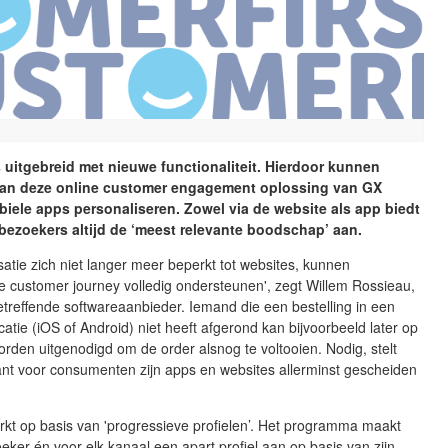
 uitgebreid met nieuwe functionaliteit. Hierdoor kunnen
van deze online customer engagement oplossing van GX
iele apps personaliseren. Zowel via de website als app biedt
bezoekers altijd de ‘meest relevante boodschap’ aan.
satie zich niet langer meer beperkt tot websites, kunnen
e customer journey volledig ondersteunen', zegt Willem Rossieau,
treffende softwareaanbieder. Iemand die een bestelling in een
catie (iOS of Android) niet heeft afgerond kan bijvoorbeeld later op
rden uitgenodigd om de order alsnog te voltooien. Nodig, stelt
ant voor consumenten zijn apps en websites allerminst gescheiden
kt op basis van 'progressieve profielen’. Het programma maakt
eker én voor elk kanaal een apart profiel aan op basis van zijn