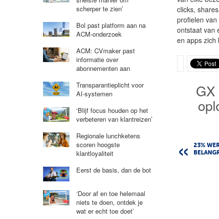
scherper te zien’
clicks, share
profielen van
Bol past platform aan na
ontstaat van
ACM-onderzoek
en apps zich 
ACM: CVmaker past
informatie over
abonnementen aan
Transparantieplicht voor
GX 
AI-systemen
opl
‘Blijf focus houden op het
verbeteren van klantreizen’
Regionale lunchketens
scoren hoogste
23% WE
klantloyaliteit
BELANGR
Eerst de basis, dan de bot
‘Door af en toe helemaal
niets te doen, ontdek je
wat er echt toe doet’