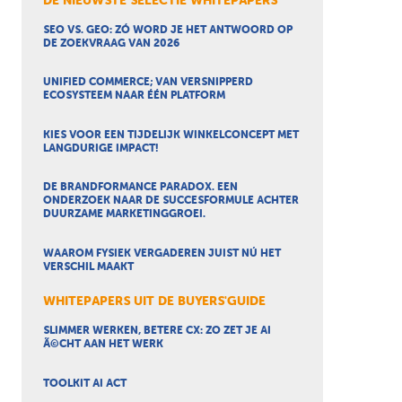
DE NIEUWSTE SELECTIE WHITEPAPERS
SEO VS. GEO: ZÓ WORD JE HET ANTWOORD OP
DE ZOEKVRAAG VAN 2026
UNIFIED COMMERCE; VAN VERSNIPPERD
ECOSYSTEEM NAAR ÉÉN PLATFORM
KIES VOOR EEN TIJDELIJK WINKELCONCEPT MET
LANGDURIGE IMPACT!
DE BRANDFORMANCE PARADOX. EEN
ONDERZOEK NAAR DE SUCCESFORMULE ACHTER
DUURZAME MARKETINGGROEI.
WAAROM FYSIEK VERGADEREN JUIST NÚ HET
VERSCHIL MAAKT
WHITEPAPERS UIT DE BUYERS'GUIDE
SLIMMER WERKEN, BETERE CX: ZO ZET JE AI
Ã©CHT AAN HET WERK
TOOLKIT AI ACT