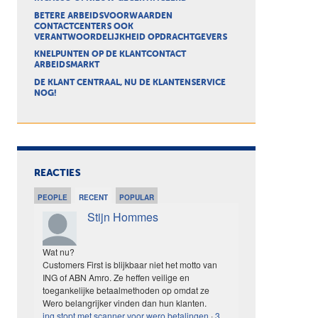
BETERE ARBEIDSVOORWAARDEN
CONTACTCENTERS OOK
VERANTWOORDELIJKHEID OPDRACHTGEVERS
KNELPUNTEN OP DE KLANTCONTACT
ARBEIDSMARKT
DE KLANT CENTRAAL, NU DE KLANTENSERVICE
NOG!
REACTIES
PEOPLE
RECENT
POPULAR
Stijn Hommes
Wat nu?
Customers First is blijkbaar niet het motto van
ING of ABN Amro. Ze heffen veilige en
toegankelijke betaalmethoden op omdat ze
Wero belangrijker vinden dan hun klanten.
ing stopt met scanner voor wero betalingen
·
3