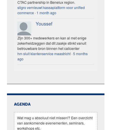
CTAC partnership in Benelux region.
sligro vernieuwt kassaplatform voor unified
commerce
·
1 month ago
Youssef
Zijn 300+ medewerkers en kan al met enige
zekerheidzeggen dat dit zaakje stinkt vanuit
betrouwbare bron binnen het callcenter
hm sluit klantenservice maastricht
·
5 months
ago
AGENDA
Wat mag u absoluut niet missen!? Een overzicht
van aankomende evenementen, seminars,
workshops etc.