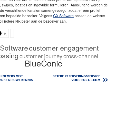
s, swipes, locaties en ingevulde formulieren. Aansluitend worden de
 de verschillende kanalen samengevoegd, zodat er één profiel
 een bepaalde bezoeker. Volgens
GX Software
passen de website
bij iedere klik beter aan de bezoeker aan.
0
Software
customer engagement
ossing
customer journey
cross-channel
BlueConic
RKNEMERS MIST
BETERE RESERVERINGSSERVICE
IJKE NIEUWE KENNIS
VOOR EURAIL.COM