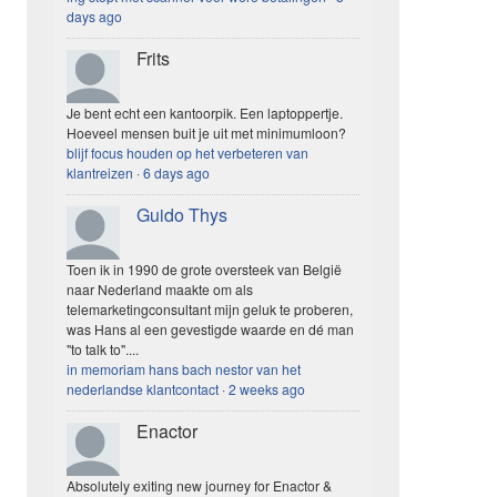
days ago
Frits
Je bent echt een kantoorpik. Een laptoppertje.
Hoeveel mensen buit je uit met minimumloon?
blijf focus houden op het verbeteren van
klantreizen
·
6 days ago
Guido Thys
Toen ik in 1990 de grote oversteek van België
naar Nederland maakte om als
telemarketingconsultant mijn geluk te proberen,
was Hans al een gevestigde waarde en dé man
"to talk to"....
in memoriam hans bach nestor van het
nederlandse klantcontact
·
2 weeks ago
Enactor
Absolutely exiting new journey for Enactor &