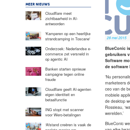
MEER NIEUWS
Cloudflare meet
zichtbaarheid in AI-
antwoorden
'Kamperen op een heerlijke
28 mei 2015
strandcamping in Toscane'
BlueConic is
Onderzoek: Nederlandse e-
commerce zet versneld in
gebruikers 
op agentic AI
Software mob
de software 
Banken starten opnieuw
campagne tegen online
'Nu personali
fraude
marketeers d
ceo van de be
Cloudflare geeft AI-agenten
eigen identiteit en
mobiele appli
betaalfunctie
de desktop wo
Rossieau, ‘w
ING stopt met scanner
werelden.’
voor Wero-betalingen
BlueConic wer
‘Afstand creëren is vaak de
van elke bezo
snelste manier om