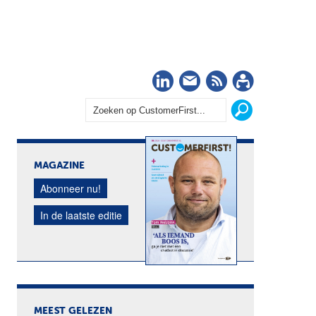
LinkedIn
Nieuwsbrief
RSS
Abonn
MAGAZINE
Abonneer nu!
In de laatste editie
MEEST GELEZEN