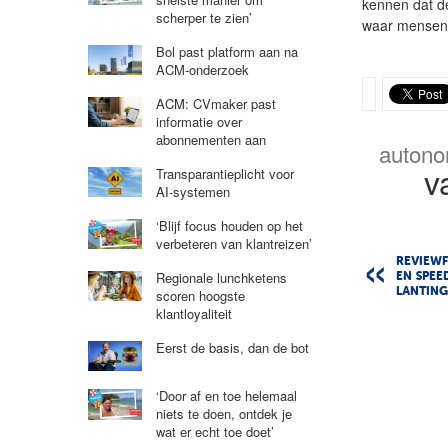
kennen dat de
scherper te zien’
waar mensen a
Bol past platform aan na
ACM-onderzoek
ACM: CVmaker past
informatie over
abonnementen aan
autono
v
Transparantieplicht voor
AI-systemen
‘Blijf focus houden op het
verbeteren van klantreizen’
REVIEWF
Regionale lunchketens
EN SPEE
LANTIN
scoren hoogste
klantloyaliteit
Eerst de basis, dan de bot
‘Door af en toe helemaal
niets te doen, ontdek je
wat er echt toe doet’