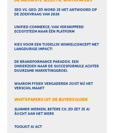
DE NIEUWSTE SELECTIE WHITEPAPERS
SEO VS. GEO: ZÓ WORD JE HET ANTWOORD OP
DE ZOEKVRAAG VAN 2026
UNIFIED COMMERCE; VAN VERSNIPPERD
ECOSYSTEEM NAAR ÉÉN PLATFORM
KIES VOOR EEN TIJDELIJK WINKELCONCEPT MET
LANGDURIGE IMPACT!
DE BRANDFORMANCE PARADOX. EEN
ONDERZOEK NAAR DE SUCCESFORMULE ACHTER
DUURZAME MARKETINGGROEI.
WAAROM FYSIEK VERGADEREN JUIST NÚ HET
VERSCHIL MAAKT
WHITEPAPERS UIT DE BUYERS'GUIDE
SLIMMER WERKEN, BETERE CX: ZO ZET JE AI
Ã©CHT AAN HET WERK
TOOLKIT AI ACT