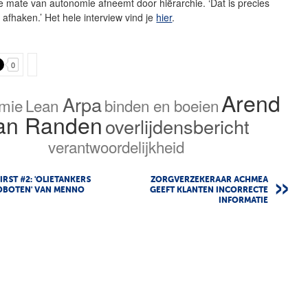
 mate van autonomie afneemt door hiërarchie. ‘Dat is precies
fhaken.’ Het hele interview vind je
hier
.
0
Arend
Arpa
mie
Lean
binden en boeien
an Randen
overlijdensbericht
verantwoordelijkheid
IRST #2: 'OLIETANKERS
ZORGVERZEKERAAR ACHMEA
DBOTEN' VAN MENNO
GEEFT KLANTEN INCORRECTE
G
INFORMATIE