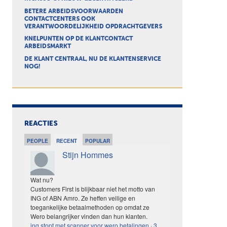
BETERE ARBEIDSVOORWAARDEN
CONTACTCENTERS OOK
VERANTWOORDELIJKHEID OPDRACHTGEVERS
KNELPUNTEN OP DE KLANTCONTACT
ARBEIDSMARKT
DE KLANT CENTRAAL, NU DE KLANTENSERVICE
NOG!
REACTIES
PEOPLE
RECENT
POPULAR
Stijn Hommes
Wat nu?
Customers First is blijkbaar niet het motto van
ING of ABN Amro. Ze heffen veilige en
toegankelijke betaalmethoden op omdat ze
Wero belangrijker vinden dan hun klanten.
ing stopt met scanner voor wero betalingen
·
3