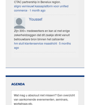
CTAC partnership in Benelux region.
sligro vernieuwt kassaplatform voor unified
commerce
·
1 month ago
Youssef
Zijn 300+ medewerkers en kan al met enige
zekerheidzeggen dat dit zaakje stinkt vanuit
betrouwbare bron binnen het callcenter
hm sluit klantenservice maastricht
·
5 months
ago
AGENDA
Wat mag u absoluut niet missen!? Een overzicht
van aankomende evenementen, seminars,
workshops etc.