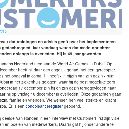
2015
reau dat trainingen en advies geeft over het implementeren
n gedachtegoed, laat vandaag weten dat mede-oprichter
nden onlangs is overleden. Hij is 49 jaar geworden.
namens Nederland mee aan de World Air Games in Dubai. Op
ecember heeft hij daar een ongeluk gehad met een gyrocopter.
s het ongeval in coma. Hij heeft - in bijzijn van zijn gezin - ruim
ubai in het ziekenhuis gelegen, waar hij de best mogelijke zorg
onderdag 17 december zijn hij en zijn gezin teruggevlogen naar
aar hij op vrijdag 18 december is overleden. Onze gedachten gaan
 gezin, familie en vrienden. We wensen hen veel sterkte en kracht
Arpa. Er is een
condoleanceregister
geopend.
g deelde Van Randen in een interview met CustomerFirst zijn visie
den en boeien van medewerkers. Daarin gaf hij onder andere te