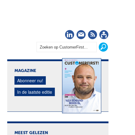
LinkedIn
Nieuwsbrief
RSS
Abonn
MAGAZINE
Abonneer nu!
In de laatste editie
MEEST GELEZEN