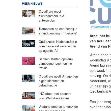
MEER NIEUWS
Cloudflare meet
zichtbaarheid in AI-
antwoorden
23 december 
'Kamperen op een heerlijke
strandcamping in Toscane'
Arpa, het bu
van het Lea
Onderzoek: Nederlandse e-
Arend van Ra
commerce zet versneld in
op agentic AI
‘Arend deed 
Banken starten opnieuw
woensdag 9 d
campagne tegen online
Arend lag sind
fraude
een week in D
ontving. Op d
Cloudflare geeft AI-agenten
Nederland, w
eigen identiteit en
betaalfunctie
uit naar zijn
toe’, bericht 
ING stopt met scanner
voor Wero-betalingen
Een jaar teru
‘Afstand creëren is vaak de
over het bin
snelste manier om