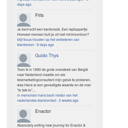
days ago
Frits
Je bent echt een kantoorpik. Een laptoppertje.
Hoeveel mensen buit je uit met minimumloon?
blijf focus houden op het verbeteren van
klantreizen
·
6 days ago
Guido Thys
Toen ik in 1990 de grote oversteek van België
naar Nederland maakte om als
telemarketingconsultant mijn geluk te proberen,
was Hans al een gevestigde waarde en dé man
"to talk to"....
in memoriam hans bach nestor van het
nederlandse klantcontact
·
2 weeks ago
Enactor
Absolutely exiting new journey for Enactor &