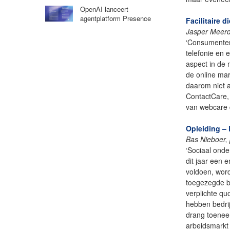
OpenAI lanceert
agentplatform Presence
Facilitaire 
Jasper Meerd
‘Consumenten
telefonie en 
aspect in de 
de online mar
daarom niet a
ContactCare, 
van webcare d
Opleiding –
Bas Nieboer,
‘Sociaal ond
dit jaar een 
voldoen, word
toegezegde ba
verplichte qu
hebben bedrij
drang toenee
arbeidsmarkt