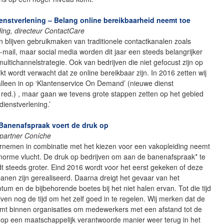
dienstverlening – Belang online bereikbaarheid neemt toe
ing, directeur ContactCare
 blijven gebruikmaken van traditionele contactkanalen zoals
e-mail, maar social media worden dit jaar een steeds belangrijker
multichannelstrategie. Ook van bedrijven die niet gefocust zijn op
kt wordt verwacht dat ze online bereikbaar zijn. In 2016 zetten wij
lleen in op ‘Klantenservice On Demand’ (nieuwe dienst
red.) , maar gaan we tevens grote stappen zetten op het gebied
ienstverlening.’
 Banenafspraak voert de druk op
 partner Coníche
ernemen in combinatie met het kiezen voor een vakopleiding neemt
enorme vlucht. De druk op bedrijven om aan de banenafspraak* te
t steeds groter. Eind 2016 wordt voor het eerst gekeken of deze
nen zijn gerealiseerd. Daarna dreigt het gevaar van het
otum en de bijbehorende boetes bij het niet halen ervan. Tot die tijd
ven nog de tijd om het zelf goed in te regelen. Wij merken dat de
mt binnen organisaties om medewerkers met een afstand tot de
 op een maatschappelijk verantwoorde manier weer terug in het