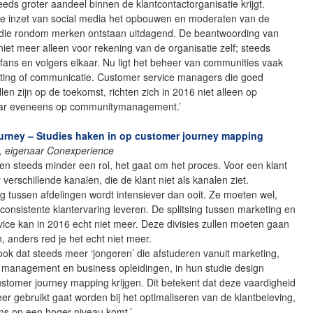
eds groter aandeel binnen de klantcontactorganisatie krijgt.
 de inzet van social media het opbouwen en moderaten van de
die rondom merken ontstaan uitdagend. De beantwoording van
iet meer alleen voor rekening van de organisatie zelf; steeds
fans en volgers elkaar. Nu ligt het beheer van communities vaak
eting of communicatie. Customer service managers die goed
llen zijn op de toekomst, richten zich in 2016 niet alleen op
ar eveneens op communitymanagement.’
urney – Studies haken in op customer journey mapping
, eigenaar Conexperience
en steeds minder een rol, het gaat om het proces. Voor een klant
 verschillende kanalen, die de klant niet als kanalen ziet.
 tussen afdelingen wordt intensiever dan ooit. Ze moeten wel,
 consistente klantervaring leveren. De splitsing tussen marketing en
ice kan in 2016 echt niet meer. Deze divisies zullen moeten gaan
 anders red je het echt niet meer.
ook dat steeds meer ‘jongeren’ die afstuderen vanuit marketing,
 management en business opleidingen, in hun studie design
ustomer journey mapping krijgen. Dit betekent dat deze vaardigheid
eer gebruikt gaat worden bij het optimaliseren van de klantbeleving,
s op een hoger niveau komt.’