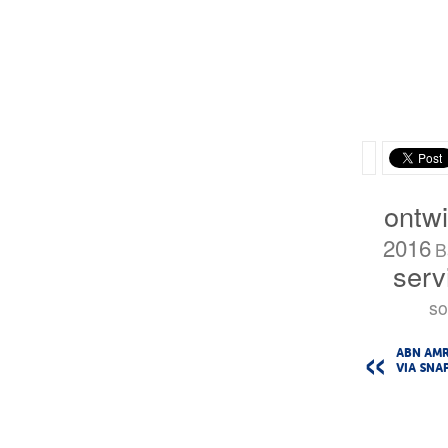
ontwi
2016
B
serv
so
ABN AM
VIA SNA