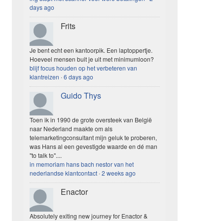
days ago
Frits
Je bent echt een kantoorpik. Een laptoppertje.
Hoeveel mensen buit je uit met minimumloon?
blijf focus houden op het verbeteren van
klantreizen
·
6 days ago
Guido Thys
Toen ik in 1990 de grote oversteek van België
naar Nederland maakte om als
telemarketingconsultant mijn geluk te proberen,
was Hans al een gevestigde waarde en dé man
"to talk to"....
in memoriam hans bach nestor van het
nederlandse klantcontact
·
2 weeks ago
Enactor
Absolutely exiting new journey for Enactor &