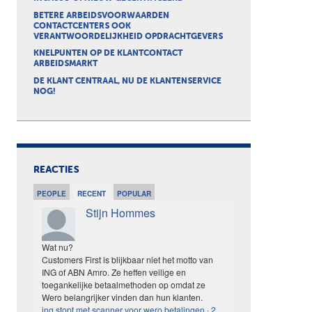
BETERE ARBEIDSVOORWAARDEN
CONTACTCENTERS OOK
VERANTWOORDELIJKHEID OPDRACHTGEVERS
KNELPUNTEN OP DE KLANTCONTACT
ARBEIDSMARKT
DE KLANT CENTRAAL, NU DE KLANTENSERVICE
NOG!
REACTIES
PEOPLE
RECENT
POPULAR
Stijn Hommes
Wat nu?
Customers First is blijkbaar niet het motto van
ING of ABN Amro. Ze heffen veilige en
toegankelijke betaalmethoden op omdat ze
Wero belangrijker vinden dan hun klanten.
ing stopt met scanner voor wero betalingen
·
2