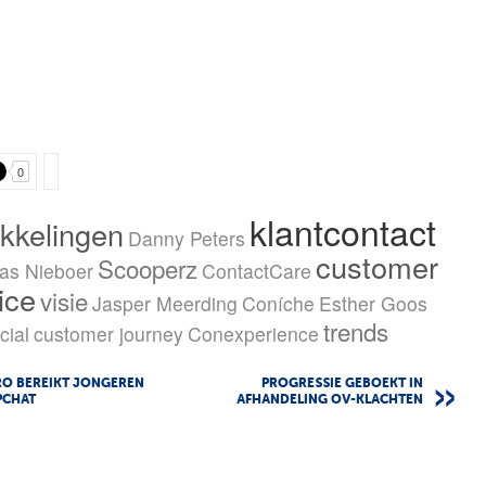
0
klantcontact
kkelingen
Danny Peters
customer
Scooperz
as Nieboer
ContactCare
ice
visie
Jasper Meerding
Coníche
Esther Goos
trends
cial
customer journey
Conexperience
RO BEREIKT JONGEREN
PROGRESSIE GEBOEKT IN
PCHAT
AFHANDELING OV-KLACHTEN