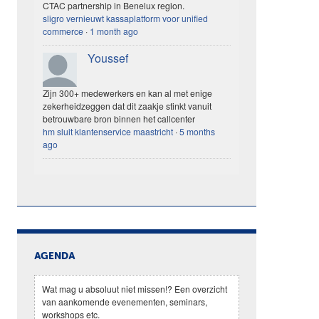
CTAC partnership in Benelux region.
sligro vernieuwt kassaplatform voor unified
commerce
·
1 month ago
Youssef
Zijn 300+ medewerkers en kan al met enige
zekerheidzeggen dat dit zaakje stinkt vanuit
betrouwbare bron binnen het callcenter
hm sluit klantenservice maastricht
·
5 months
ago
AGENDA
Wat mag u absoluut niet missen!? Een overzicht
van aankomende evenementen, seminars,
workshops etc.