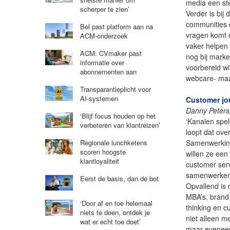
media een ste
scherper te zien’
Verder is bij
communities 
Bol past platform aan na
vragen komt n
ACM-onderzoek
vaker helpen 
ACM: CVmaker past
nog bij mark
informatie over
voorbereid wi
abonnementen aan
webcare- ma
Transparantieplicht voor
AI-systemen
Customer jo
Danny Peters
‘Blijf focus houden op het
‘Kanalen spel
verbeteren van klantreizen’
loopt dat over
Samenwerking
Regionale lunchketens
scoren hoogste
willen ze een
klantloyaliteit
customer serv
samenwerken,
Eerst de basis, dan de bot
Opvallend is 
MBA’s, brand
‘Door af en toe helemaal
thinking en c
niets te doen, ontdek je
niet alleen m
wat er echt toe doet’
maar eveneen