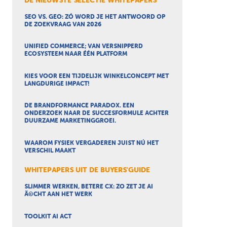
DE NIEUWSTE SELECTIE WHITEPAPERS
SEO VS. GEO: ZÓ WORD JE HET ANTWOORD OP
DE ZOEKVRAAG VAN 2026
UNIFIED COMMERCE; VAN VERSNIPPERD
ECOSYSTEEM NAAR ÉÉN PLATFORM
KIES VOOR EEN TIJDELIJK WINKELCONCEPT MET
LANGDURIGE IMPACT!
DE BRANDFORMANCE PARADOX. EEN
ONDERZOEK NAAR DE SUCCESFORMULE ACHTER
DUURZAME MARKETINGGROEI.
WAAROM FYSIEK VERGADEREN JUIST NÚ HET
VERSCHIL MAAKT
WHITEPAPERS UIT DE BUYERS'GUIDE
SLIMMER WERKEN, BETERE CX: ZO ZET JE AI
Ã©CHT AAN HET WERK
TOOLKIT AI ACT