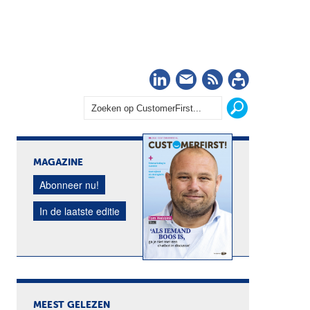
LinkedIn
Nieuwsbrief
RSS
Abonn
MAGAZINE
Abonneer nu!
In de laatste editie
MEEST GELEZEN