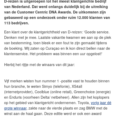
D-reizen is uitgeroepen tot het meest klantgerichte bedrijf
van Nederland. Dat werd onlangs duidelijk bij de uitreiking
van de Customer Centric DNA Awards. De uitkomsten zijn
gebaseerd op een onderzoek onder ruim 12.000 klanten van
113 bedrijven.
Een klant over de klantgerichtheid van D-reizen: 'Goede service.
Denken met je mee. Laatste vakantie kwamen we aan op de plek
van bestemming, toen bleek er een fout te zijn gemaakt tijdens
de boeking. Wij zaten op Curaçao en ik kon direct bellen naar de
klantenservice. Het probleem was binnen een uur opgelost!'
Hierbij het rijtje met de winaars van dit jaar:
Vijf merken wisten hun nummer 1 -positie vast te houden binnen
hun branche, te weten Simyo (telefonie), XS4all
(internetprovider), Coolblue (online retail), Greenchoice (energie)
en Enduris (voorheen Delta/ netbeheer). Allen zijn het koplopers
op het gebied van klantgericht ondernemen. Toyota,
vorig jaar dé
grote winnaar
, zakte naar de vierde plaats en zag BMW met de
winst aan de haal gaan. Deze editie werd er ook een award