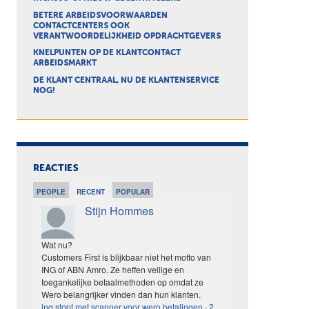
BETERE ARBEIDSVOORWAARDEN
CONTACTCENTERS OOK
VERANTWOORDELIJKHEID OPDRACHTGEVERS
KNELPUNTEN OP DE KLANTCONTACT
ARBEIDSMARKT
DE KLANT CENTRAAL, NU DE KLANTENSERVICE
NOG!
REACTIES
PEOPLE
RECENT
POPULAR
Stijn Hommes
Wat nu?
Customers First is blijkbaar niet het motto van
ING of ABN Amro. Ze heffen veilige en
toegankelijke betaalmethoden op omdat ze
Wero belangrijker vinden dan hun klanten.
ing stopt met scanner voor wero betalingen
·
2