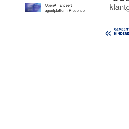
klant
OpenAI lanceert
agentplatform Presence
GEMEENT
KINDER