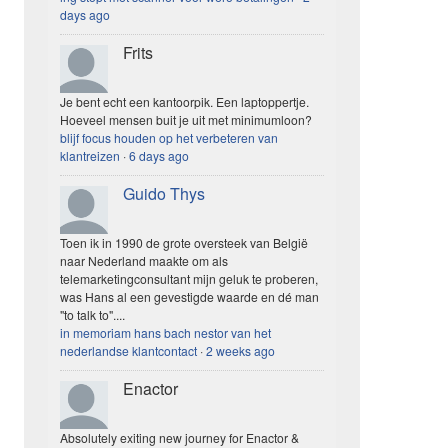
days ago
Frits
Je bent echt een kantoorpik. Een laptoppertje.
Hoeveel mensen buit je uit met minimumloon?
blijf focus houden op het verbeteren van
klantreizen
·
6 days ago
Guido Thys
Toen ik in 1990 de grote oversteek van België
naar Nederland maakte om als
telemarketingconsultant mijn geluk te proberen,
was Hans al een gevestigde waarde en dé man
"to talk to"....
in memoriam hans bach nestor van het
nederlandse klantcontact
·
2 weeks ago
Enactor
Absolutely exiting new journey for Enactor &