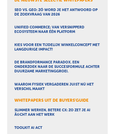
DE NIEUWSTE SELECTIE WHITEPAPERS
SEO VS. GEO: ZÓ WORD JE HET ANTWOORD OP
DE ZOEKVRAAG VAN 2026
UNIFIED COMMERCE; VAN VERSNIPPERD
ECOSYSTEEM NAAR ÉÉN PLATFORM
KIES VOOR EEN TIJDELIJK WINKELCONCEPT MET
LANGDURIGE IMPACT!
DE BRANDFORMANCE PARADOX. EEN
ONDERZOEK NAAR DE SUCCESFORMULE ACHTER
DUURZAME MARKETINGGROEI.
WAAROM FYSIEK VERGADEREN JUIST NÚ HET
VERSCHIL MAAKT
WHITEPAPERS UIT DE BUYERS'GUIDE
SLIMMER WERKEN, BETERE CX: ZO ZET JE AI
Ã©CHT AAN HET WERK
TOOLKIT AI ACT