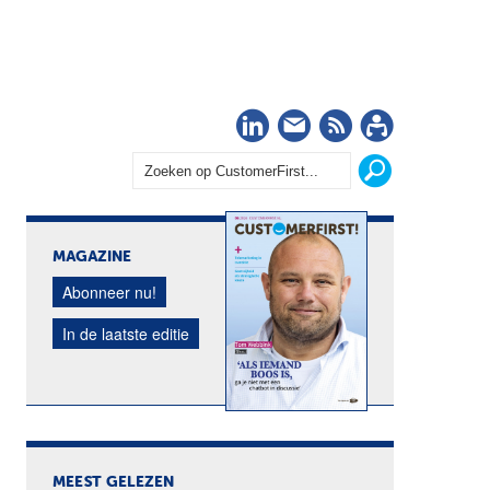
LinkedIn
Nieuwsbrief
RSS
Abonn
MAGAZINE
Abonneer nu!
In de laatste editie
MEEST GELEZEN