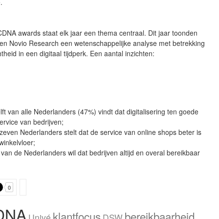
.
DNA awards staat elk jaar een thema centraal. Dit jaar toonden
 en Novio Research een wetenschappelijke analyse met betrekking
htheid in een digitaal tijdperk. Een aantal inzichten:
lft van alle Nederlanders (47%) vindt dat digitalisering ten goede
ervice van bedrijven;
zeven Nederlanders stelt dat de service van online shops beter is
winkelvloer;
van de Nederlanders wil dat bedrijven altijd en overal bereikbaar
0
DNA
klantfocus
bereikbaarheid
Univé
DSW