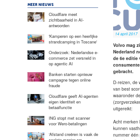
MEER NIEUWS
Cloudflare meet
zichtbaarheid in AI-
antwoorden
14 april 2017
'Kamperen op een heerlijke
strandcamping in Toscane'
Volvo mag zi
Nederland n
Onderzoek: Nederlandse e-
de 6e editi
commerce zet versneld in
op agentic AI
consumenten
gebracht.
Banken starten opnieuw
campagne tegen online
D-reizen, de 
fraude
van best sco
waaronder de
Cloudflare geeft AI-agenten
(zorgverzeker
eigen identiteit en
betaalfunctie
uitgereikt:
ING stopt met scanner
Acht merken 
voor Wero-betalingen
kunnen vast
‘Afstand creëren is vaak de
nummer één p
snelste manier om