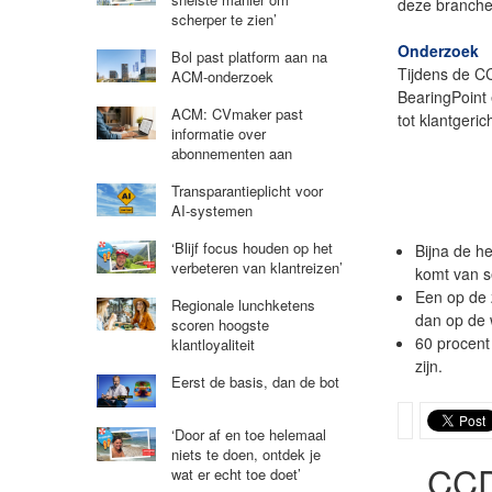
deze branche
scherper te zien’
Onderzoek
Bol past platform aan na
Tijdens de CC
ACM-onderzoek
BearingPoint
ACM: CVmaker past
tot klantgeric
informatie over
abonnementen aan
Transparantieplicht voor
AI-systemen
‘Blijf focus houden op het
Bijna de he
verbeteren van klantreizen’
komt van s
Een op de 
Regionale lunchketens
dan op de 
scoren hoogste
60 procent 
klantloyaliteit
zijn.
Eerst de basis, dan de bot
‘Door af en toe helemaal
niets te doen, ontdek je
CC
wat er echt toe doet’