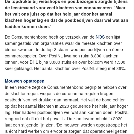
De topdrukte bij webshops en postbezorgers zorgde tijdens
de feestmaand voor veel klachten van consumenten. ‘Maar
het valt ons juist op dat het hele jaar door het aantal
klachten hoger lag en dat de postbedrijven daar wel wat aan
hadden kunnen doen.’
De Consumentenbond heeft op verzoek van de
NOS
een lijst
samengesteld van organisaties waar de meeste klachten over
binnenkwamen. In de top-3 staan twee postbedrijven en één e-
commercespeler. Over PostNL kwamen ruim 8.800 klachten
binnen, voor DHL bijna 3.000 stuks en over bol.com werd 1.500
keer geklaagd. Het aantal klachten over PostNL steeg met 36%.
Mouwen opstropen
In een reactie zegt de Consumentenbond begrip te hebben over
de klachtenregen: wegens de coronamaatregelen kregen
postbedrijven het drukker dan normaal. Het valt de bond echter
op dat het aantal klachten in 2020 gedurende het hele jaar hoger
lag. Hier hadden postbedrijven wel wat aan kunnen doen. PostNL
reageert dat dit niet het geval is. De klanttevredenheid in 2020
laat een stijgende lijn zien. ‘De mouwen worden opgestroopt: het
is écht hard werken om ervoor te zorgen dat operationeel gezien