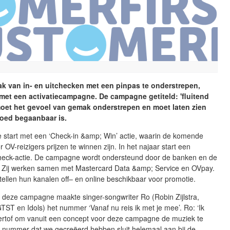
k van in- en uitchecken met een pinpas te onderstrepen,
met een activatiecampagne. De campagne getiteld: 'fluitend
oet het gevoel van gemak onderstrepen en moet laten zien
goed begaanbaar is.
start met een ‘Check-in &amp; Win’ actie, waarin de komende
OV-reizigers prijzen te winnen zijn. In het najaar start een
ncheck-actie. De campagne wordt ondersteund door de banken en de
. Zij werken samen met Mastercard Data &amp; Service en OVpay.
 stellen hun kanalen off– en online beschikbaar voor promotie.
 deze campagne maakte singer-songwriter Ro (Robin Zijlstra,
ST en Idols) het nummer ‘Vanaf nu reis ik met je mee’. Ro: ‘Ik
ertof om vanuit een concept voor deze campagne de muziek te
t nummer dat we gecreëerd hebben sluit helemaal aan bij de