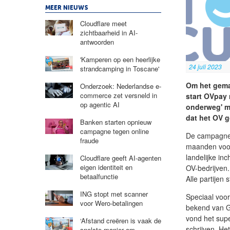
MEER NIEUWS
Cloudflare meet
zichtbaarheid in AI-
antwoorden
'Kamperen op een heerlijke
24 juli 2023
strandcamping in Toscane'
Om het gema
Onderzoek: Nederlandse e-
commerce zet versneld in
start OVpay 
op agentic AI
onderweg' m
dat het OV 
Banken starten opnieuw
campagne tegen online
De campagne 
fraude
maanden voor 
landelijke i
Cloudflare geeft AI-agenten
eigen identiteit en
OV-bedrijven
betaalfunctie
Alle partijen
ING stopt met scanner
Speciaal voor
voor Wero-betalingen
bekend van GT
vond het sup
‘Afstand creëren is vaak de
schrijven. He
snelste manier om