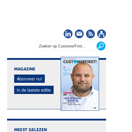
LinkedIn
Nieuwsbrief
RSS
Abonn
MAGAZINE
Abonneer nu!
In de laatste editie
MEEST GELEZEN