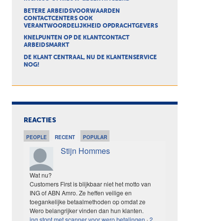
BETERE ARBEIDSVOORWAARDEN
CONTACTCENTERS OOK
VERANTWOORDELIJKHEID OPDRACHTGEVERS
KNELPUNTEN OP DE KLANTCONTACT
ARBEIDSMARKT
DE KLANT CENTRAAL, NU DE KLANTENSERVICE
NOG!
REACTIES
PEOPLE
RECENT
POPULAR
Stijn Hommes
Wat nu?
Customers First is blijkbaar niet het motto van
ING of ABN Amro. Ze heffen veilige en
toegankelijke betaalmethoden op omdat ze
Wero belangrijker vinden dan hun klanten.
ing stopt met scanner voor wero betalingen
·
2