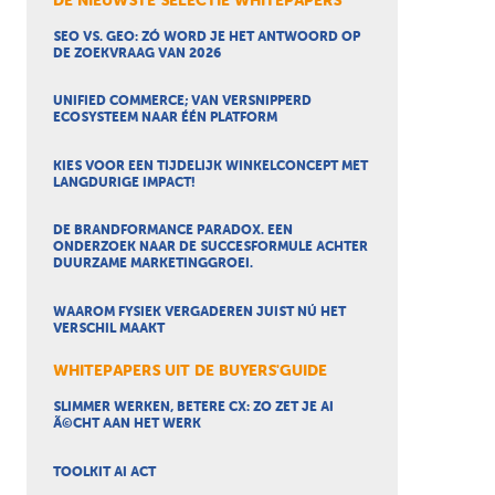
DE NIEUWSTE SELECTIE WHITEPAPERS
SEO VS. GEO: ZÓ WORD JE HET ANTWOORD OP
DE ZOEKVRAAG VAN 2026
UNIFIED COMMERCE; VAN VERSNIPPERD
ECOSYSTEEM NAAR ÉÉN PLATFORM
KIES VOOR EEN TIJDELIJK WINKELCONCEPT MET
LANGDURIGE IMPACT!
DE BRANDFORMANCE PARADOX. EEN
ONDERZOEK NAAR DE SUCCESFORMULE ACHTER
DUURZAME MARKETINGGROEI.
WAAROM FYSIEK VERGADEREN JUIST NÚ HET
VERSCHIL MAAKT
WHITEPAPERS UIT DE BUYERS'GUIDE
SLIMMER WERKEN, BETERE CX: ZO ZET JE AI
Ã©CHT AAN HET WERK
TOOLKIT AI ACT