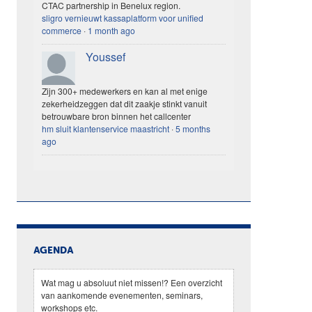
CTAC partnership in Benelux region.
sligro vernieuwt kassaplatform voor unified
commerce
·
1 month ago
Youssef
Zijn 300+ medewerkers en kan al met enige
zekerheidzeggen dat dit zaakje stinkt vanuit
betrouwbare bron binnen het callcenter
hm sluit klantenservice maastricht
·
5 months
ago
AGENDA
Wat mag u absoluut niet missen!? Een overzicht
van aankomende evenementen, seminars,
workshops etc.