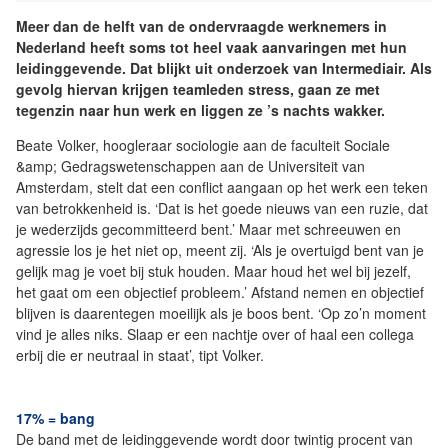
Meer dan de helft van de ondervraagde werknemers in
Nederland heeft soms tot heel vaak aanvaringen met hun
leidinggevende. Dat blijkt uit onderzoek van Intermediair. Als
gevolg hiervan krijgen teamleden stress, gaan ze met
tegenzin naar hun werk en liggen ze ’s nachts wakker.
Beate Volker, hoogleraar sociologie aan de faculteit Sociale
&amp; Gedragswetenschappen aan de Universiteit van
Amsterdam, stelt dat een conflict aangaan op het werk een teken
van betrokkenheid is. ‘Dat is het goede nieuws van een ruzie, dat
je wederzijds gecommitteerd bent.’ Maar met schreeuwen en
agressie los je het niet op, meent zij. ‘Als je overtuigd bent van je
gelijk mag je voet bij stuk houden. Maar houd het wel bij jezelf,
het gaat om een objectief probleem.’ Afstand nemen en objectief
blijven is daarentegen moeilijk als je boos bent. ‘Op zo’n moment
vind je alles niks. Slaap er een nachtje over of haal een collega
erbij die er neutraal in staat’, tipt Volker.
17% = bang
De band met de leidinggevende wordt door twintig procent van