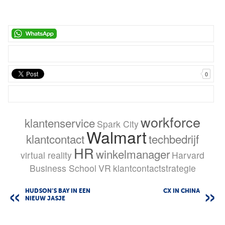
0
workforce
klantenservice
Spark City
Walmart
klantcontact
techbedrijf
HR
winkelmanager
virtual reality
Harvard
Business School
VR
klantcontactstrategie
HUDSON’S BAY IN EEN
CX IN CHINA
NIEUW JASJE