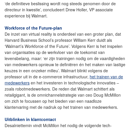
‘de definitieve beslissing wordt nog steeds genomen door de
directeur in kwestie’, concludeert Drew Holler, VP associate
experience bij Walmart.
Workforce of the Future-plan
De inzet van virtual reality is onderdeel van een groter plan, dat
Harvard Business School’s professor William Kerr duidt als
‘Walmart’s Workforce of the Future’. Volgens Kerr is het inspelen
van organisaties op de werkvloer van de toekomst van
levensbelang, maar: ‘er zijn trainingen nodig om de vaardigheden
van medewerkers opnieuw te definiëren én het maken van lastige
keuzes in een onzeker milieu’. Walmart blinkt volgens de
professor uit in de e-commerce infrastructuur,
het trainen van de
medewerkers
en het investeren in technologische innovaties –
zoals robotmedewerkers. De reden dat Walmart schittert als
retailgigant, is de omnichannelstrategie van ceo Doug McMillon
om zich te focussen op het bieden van een naadloze
klantervaring met de nadruk op het trainen van medewerkers.
Uitblinken in klantcontact
Desalniettemin vindt McMillon het nodig de volgende tech-