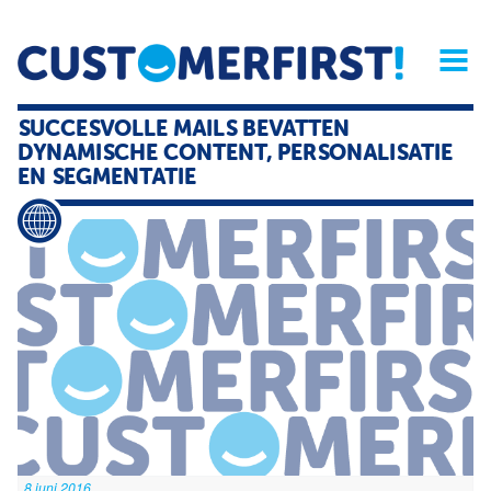
Home
Opinie
Archief
Magazine
Service
Buyers'Guide
SUCCESVOLLE MAILS BEVATTEN
Linked
Nieu
R
DYNAMISCHE CONTENT, PERSONALISATIE
EN SEGMENTATIE
8 juni 2016