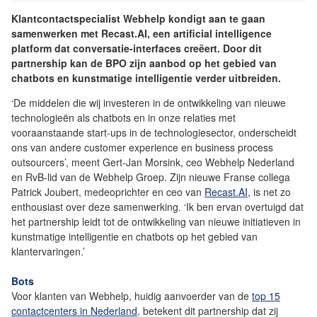
Klantcontactspecialist Webhelp kondigt aan te gaan
samenwerken met Recast.AI, een artificial intelligence
platform dat conversatie-interfaces creëert. Door dit
partnership kan de BPO zijn aanbod op het gebied van
chatbots en kunstmatige intelligentie verder uitbreiden.
‘De middelen die wij investeren in de ontwikkeling van nieuwe
technologieën als chatbots en in onze relaties met
vooraanstaande start-ups in de technologiesector, onderscheidt
ons van andere customer experience en business process
outsourcers’, meent Gert-Jan Morsink, ceo Webhelp Nederland
en RvB-lid van de Webhelp Groep. Zijn nieuwe Franse collega
Patrick Joubert, medeoprichter en ceo van
Recast.AI
, is net zo
enthousiast over deze samenwerking. ‘Ik ben ervan overtuigd dat
het partnership leidt tot de ontwikkeling van nieuwe initiatieven in
kunstmatige intelligentie en chatbots op het gebied van
klantervaringen.’
Bots
Voor klanten van Webhelp, huidig aanvoerder van de
top 15
contactcenters in Nederland
, betekent dit partnership dat zij