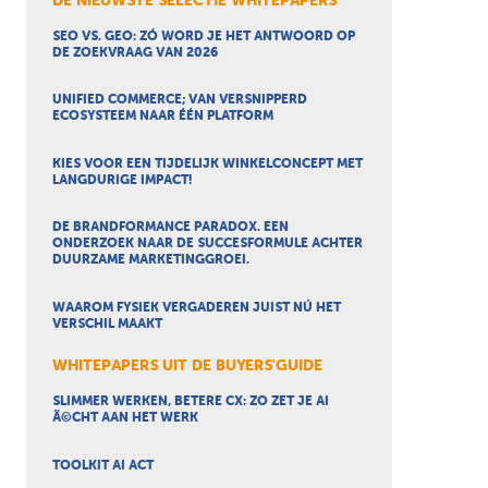
DE NIEUWSTE SELECTIE WHITEPAPERS
SEO VS. GEO: ZÓ WORD JE HET ANTWOORD OP
DE ZOEKVRAAG VAN 2026
UNIFIED COMMERCE; VAN VERSNIPPERD
ECOSYSTEEM NAAR ÉÉN PLATFORM
KIES VOOR EEN TIJDELIJK WINKELCONCEPT MET
LANGDURIGE IMPACT!
DE BRANDFORMANCE PARADOX. EEN
ONDERZOEK NAAR DE SUCCESFORMULE ACHTER
DUURZAME MARKETINGGROEI.
WAAROM FYSIEK VERGADEREN JUIST NÚ HET
VERSCHIL MAAKT
WHITEPAPERS UIT DE BUYERS'GUIDE
SLIMMER WERKEN, BETERE CX: ZO ZET JE AI
Ã©CHT AAN HET WERK
TOOLKIT AI ACT