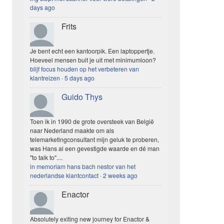
days ago
Frits
Je bent echt een kantoorpik. Een laptoppertje.
Hoeveel mensen buit je uit met minimumloon?
blijf focus houden op het verbeteren van
klantreizen
·
5 days ago
Guido Thys
Toen ik in 1990 de grote oversteek van België
naar Nederland maakte om als
telemarketingconsultant mijn geluk te proberen,
was Hans al een gevestigde waarde en dé man
"to talk to"....
in memoriam hans bach nestor van het
nederlandse klantcontact
·
2 weeks ago
Enactor
Absolutely exiting new journey for Enactor &