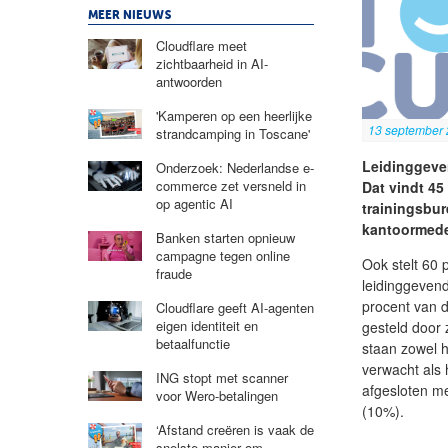
MEER NIEUWS
Cloudflare meet
zichtbaarheid in AI-
antwoorden
'Kamperen op een heerlijke
13 september
strandcamping in Toscane'
Leidinggeve
Onderzoek: Nederlandse e-
commerce zet versneld in
Dat vindt 4
op agentic AI
trainingsbur
kantoormede
Banken starten opnieuw
campagne tegen online
Ook stelt 60 
fraude
leidinggevend
procent van 
Cloudflare geeft AI-agenten
eigen identiteit en
gesteld door
betaalfunctie
staan zowel h
verwacht als 
ING stopt met scanner
afgesloten me
voor Wero-betalingen
(10%).
‘Afstand creëren is vaak de
snelste manier om