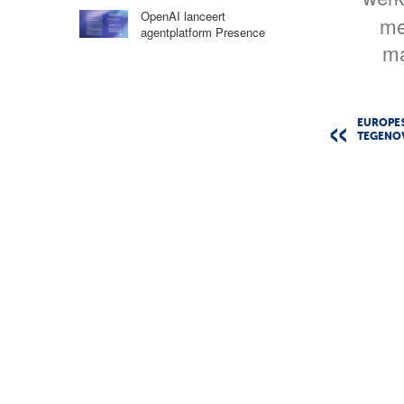
OpenAI lanceert
me
agentplatform Presence
m
EUROPE
TEGENOV