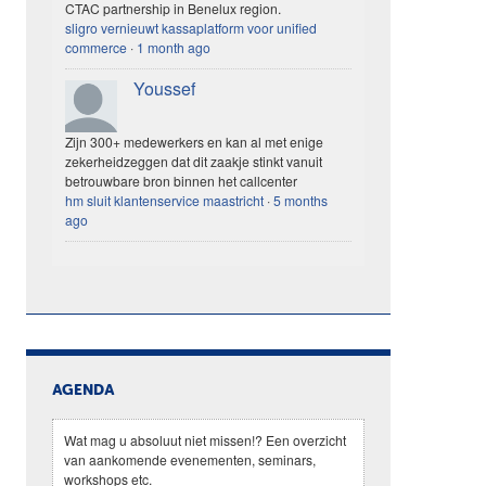
CTAC partnership in Benelux region.
sligro vernieuwt kassaplatform voor unified
commerce
·
1 month ago
Youssef
Zijn 300+ medewerkers en kan al met enige
zekerheidzeggen dat dit zaakje stinkt vanuit
betrouwbare bron binnen het callcenter
hm sluit klantenservice maastricht
·
5 months
ago
AGENDA
Wat mag u absoluut niet missen!? Een overzicht
van aankomende evenementen, seminars,
workshops etc.