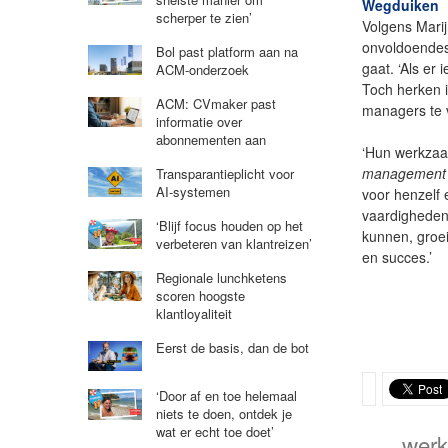
Wegduiken
scherper te zien’
Volgens Mari
onvoldoendes
Bol past platform aan na
gaat. ‘Als er
ACM-onderzoek
Toch herken i
ACM: CVmaker past
managers te 
informatie over
abonnementen aan
‘Hun werkzaa
management
Transparantieplicht voor
AI-systemen
voor henzelf
vaardigheden 
‘Blijf focus houden op het
kunnen, groei
verbeteren van klantreizen’
en succes.’
Regionale lunchketens
scoren hoogste
klantloyaliteit
Eerst de basis, dan de bot
‘Door af en toe helemaal
niets te doen, ontdek je
wat er echt toe doet’
werk