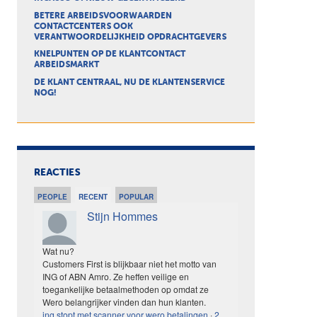
BETERE ARBEIDSVOORWAARDEN
CONTACTCENTERS OOK
VERANTWOORDELIJKHEID OPDRACHTGEVERS
KNELPUNTEN OP DE KLANTCONTACT
ARBEIDSMARKT
DE KLANT CENTRAAL, NU DE KLANTENSERVICE
NOG!
REACTIES
PEOPLE
RECENT
POPULAR
Stijn Hommes
Wat nu?
Customers First is blijkbaar niet het motto van
ING of ABN Amro. Ze heffen veilige en
toegankelijke betaalmethoden op omdat ze
Wero belangrijker vinden dan hun klanten.
ing stopt met scanner voor wero betalingen
·
2