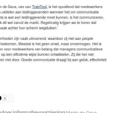
jn de Geus, ceo van
TrainTool
, is het opvallend dat medewerkers
 uitdelen aan leidinggevenden wanneer het om communicatie
 iets is wat een leidinggevende moet kunnen, is het communiceren.
k dit wel vanuit de markt. Regelmatig krijgen we te horen dat
vaak achter hun scherm wegduiken.’
mheden zijn vaak uitvoerend, waardoor zij niet aan
people
toekomen. Meestal is het geen onwil, maar onvermogen. Het is
 en voor medewerkers van belang dat managers communicatieve
op een efficiënte wijze kunnen ontwikkelen. Zij die het niet
en niet door. Goede communicatie draagt bij aan geluk, effectiviteit
0
vloer
informatievoorziening
Marijn de Geus