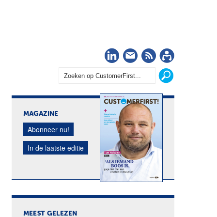
LinkedIn
Nieuwsbrief
RSS
Abonn
MAGAZINE
Abonneer nu!
In de laatste editie
MEEST GELEZEN