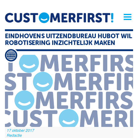
Home
Opinie
Archief
Magazine
Service
Buyers'Guide
EINDHOVENS UITZENDBUREAU HUBOT WIL
Linked
Nieu
R
ROBOTISERING INZICHTELIJK MAKEN
17 oktober 2017
Redactie