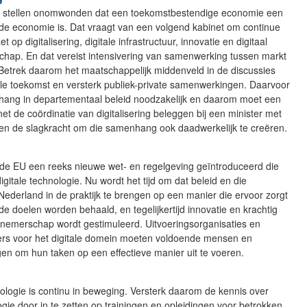
s stellen onomwonden dat een toekomstbestendige economie een
rde economie is. Dat vraagt van een volgend kabinet om continue
et op digitalisering, digitale infrastructuur, innovatie en digitaal
hap. En dat vereist intensivering van samenwerking tussen markt
 Betrek daarom het maatschappelijk middenveld in de discussies
ale toekomst en versterk publiek-private samenwerkingen. Daarvoor
hang in departementaal beleid noodzakelijk en daarom moet een
et de coördinatie van digitalisering beleggen bij een minister met
en de slagkracht om die samenhang ook daadwerkelijk te creëren.
 de EU een reeks nieuwe wet- en regelgeving geïntroduceerd die
digitale technologie. Nu wordt het tijd om dat beleid en die
 Nederland in de praktijk te brengen op een manier die ervoor zorgt
e doelen worden behaald, en tegelijkertijd innovatie en krachtig
rnemerschap wordt gestimuleerd. Uitvoeringsorganisaties en
ers voor het digitale domein moeten voldoende mensen en
gen om hun taken op een effectieve manier uit te voeren.
nologie is continu in beweging. Versterk daarom de kennis over
gie door in te zetten op trainingen en opleidingen voor betrokken