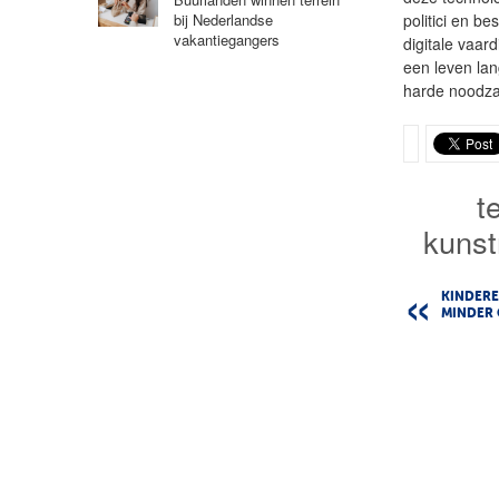
politici en b
bij Nederlandse
vakantiegangers
digitale vaar
een leven lan
harde noodza
t
kunst
KINDERE
MINDER