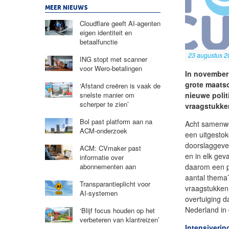
MEER NIEUWS
Cloudflare geeft AI-agenten
eigen identiteit en
betaalfunctie
23 augustus 2
ING stopt met scanner
voor Wero-betalingen
In november
grote maats
‘Afstand creëren is vaak de
nieuwe polit
snelste manier om
scherper te zien’
vraagstukke
Bol past platform aan na
Acht samenwe
ACM-onderzoek
een uitgestok
doorslaggeven
ACM: CVmaker past
en in elk geva
informatie over
daarom een p
abonnementen aan
aantal thema’
Transparantieplicht voor
vraagstukken 
AI-systemen
overtuiging d
Nederland in
‘Blijf focus houden op het
verbeteren van klantreizen’
Intensiverin