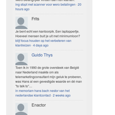
ing stopt met scanner voor wero betalingen
·
20
hours ago
Frits
Je bent echt een kantoorpik. Een laptoppertje.
Hoeveel mensen buit je uit met minimumloon?
blijf focus houden op het verbeteren van
klantreizen
·
4 days ago
Guido Thys
Toen ik in 1990 de grote oversteek van België
naar Nederland maakte om als
telemarketingconsultant mijn geluk te proberen,
was Hans al een gevestigde waarde en dé man
"to talk to"....
in memoriam hans bach nestor van het
nederlandse klantcontact
·
2 weeks ago
Enactor