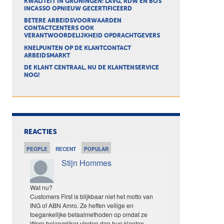
KWALITEIT IN GRONINGEN: LAVG, RDW EN BOS
INCASSO OPNIEUW GECERTIFICEERD
BETERE ARBEIDSVOORWAARDEN
CONTACTCENTERS OOK
VERANTWOORDELIJKHEID OPDRACHTGEVERS
KNELPUNTEN OP DE KLANTCONTACT
ARBEIDSMARKT
DE KLANT CENTRAAL, NU DE KLANTENSERVICE
NOG!
REACTIES
PEOPLE
RECENT
POPULAR
Stijn Hommes
Wat nu?
Customers First is blijkbaar niet het motto van
ING of ABN Amro. Ze heffen veilige en
toegankelijke betaalmethoden op omdat ze
Wero belangrijker vinden dan hun klanten.