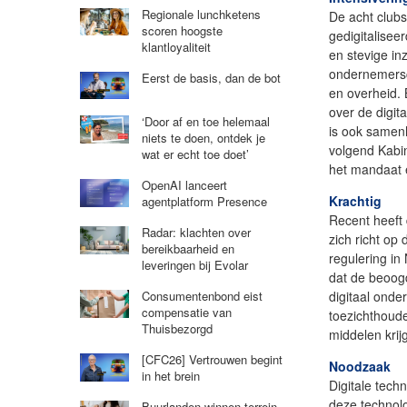
Regionale lunchketens
De acht club
scoren hoogste
gedigitalisee
klantloyaliteit
en stevige inz
ondernemersc
Eerst de basis, dan de bot
en overheid.
over de digit
‘Door af en toe helemaal
is ook samen
niets te doen, ontdek je
volgend Kabin
wat er echt toe doet’
het mandaat 
OpenAI lanceert
Krachtig
agentplatform Presence
Recent heeft
Radar: klachten over
zich richt op 
bereikbaarheid en
regulering in
leveringen bij Evolar
dat de beoogd
digitaal onde
Consumentenbond eist
compensatie van
toezichthoud
Thuisbezorgd
middelen krij
[CFC26] Vertrouwen begint
Noodzaak
in het brein
Digitale tech
deze technolo
Buurlanden winnen terrein