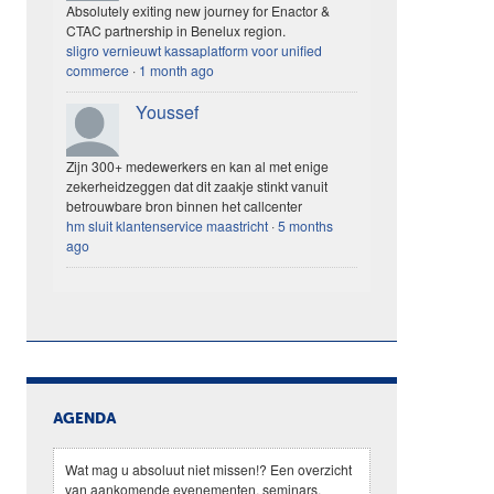
Absolutely exiting new journey for Enactor &
CTAC partnership in Benelux region.
sligro vernieuwt kassaplatform voor unified
commerce
·
1 month ago
Youssef
Zijn 300+ medewerkers en kan al met enige
zekerheidzeggen dat dit zaakje stinkt vanuit
betrouwbare bron binnen het callcenter
hm sluit klantenservice maastricht
·
5 months
ago
AGENDA
Wat mag u absoluut niet missen!? Een overzicht
van aankomende evenementen, seminars,