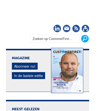
LinkedIn
Nieuwsbrief
RSS
Abonn
MAGAZINE
Abonneer nu!
In de laatste editie
MEEST GELEZEN