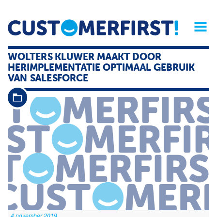
Home
Opinie
Archief
Magazine
Service
Buyers'Guide
WOLTERS KLUWER MAAKT DOOR
Linked
Nieu
R
HERIMPLEMENTATIE OPTIMAAL GEBRUIK
VAN SALESFORCE
4 november 2019