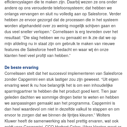
efficiencyslagen die te maken zijn. Daarbij wezen ze ons onder
andere op ons verouderde telefoonsysteem; dat hebben we
onlangs vervangen en sluit nu volledig aan op Salesforce. Verder
hebben ze ervoor gezorgd dat de processen die in het systeem
worden afgehandeld over zo weinig mogelijk schijven gaan en
dus veel sneller verlopen.” Cornelissen is erg tevreden over het
resultaat: “Die slag hebben we nu gemaakt en ik zie dat we op
mijn afdeling nu in staat zijn om gebruik te maken van nieuwe
features die Salesforce heeft bedacht en waar wij én onze
klanten heel veel profijt van hebben.”
De beste ervaring
Cornelissen stelt dat het succesvol implementeren van Salesforce
zonder Capgemini een stuk lastiger zou zijn geweest. “Uit eigen
ervaring weet ik nu hoe belangrijk het is om een inhoudelijke
sparringpartner te hebben die het product goed kent. Tien jaar
geleden dachten we sommige dingen beter te weten en hebben
we aanpassingen gemaakt aan het programma. Capgemini is
dan heel waardevol om niet in dezelfde valkuil te stappen en om
ervoor te zorgen dat we binnen de lijntjes kleuren.” Wolters
Kluwer heeft de samenwerking als heel prettig ervaren, wat ook
geldt voor Capgemini. CCO Herbert Celen: “Voor klanten moet er