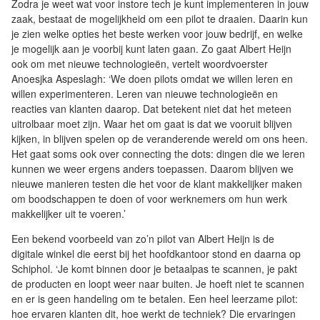
Zodra je weet wat voor instore tech je kunt implementeren in jouw
zaak, bestaat de mogelijkheid om een pilot te draaien. Daarin kun
je zien welke opties het beste werken voor jouw bedrijf, en welke
je mogelijk aan je voorbij kunt laten gaan. Zo gaat Albert Heijn
ook om met nieuwe technologieën, vertelt woordvoerster
Anoesjka Aspeslagh: ‘We doen pilots omdat we willen leren en
willen experimenteren. Leren van nieuwe technologieën en
reacties van klanten daarop. Dat betekent niet dat het meteen
uitrolbaar moet zijn. Waar het om gaat is dat we vooruit blijven
kijken, in blijven spelen op de veranderende wereld om ons heen.
Het gaat soms ook over connecting the dots: dingen die we leren
kunnen we weer ergens anders toepassen. Daarom blijven we
nieuwe manieren testen die het voor de klant makkelijker maken
om boodschappen te doen of voor werknemers om hun werk
makkelijker uit te voeren.’
Een bekend voorbeeld van zo’n pilot van Albert Heijn is de
digitale winkel die eerst bij het hoofdkantoor stond en daarna op
Schiphol. ‘Je komt binnen door je betaalpas te scannen, je pakt
de producten en loopt weer naar buiten. Je hoeft niet te scannen
en er is geen handeling om te betalen. Een heel leerzame pilot:
hoe ervaren klanten dit, hoe werkt de techniek? Die ervaringen