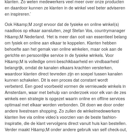
klanten. Zo weten medewerkers veel meer over onze producten
en daardoor kunnen ze klanten in de winkel veel beter adviseren
en inspireren.’
Ook H&amp;M zorgt ervoor dat de fysieke en online winkel(s)
naadloos op elkaar aansluiten, zegt Stefan Vos, countrymanager
H&amp;M Nederland. ‘Het is meer dan ooit van essentieel belang
om fysiek en online aan elkaar te koppelen. Klanten hebben
behoefte aan het gemak van online winkelen, maar ook aan de
gerichte en persoonlijke service in de fysieke winkels. Voor
H&amp;M is volledige omni-beschikbaarheid en vindbaarheid
belangrijk, omdat de kanalen elkaars krachten versterken,
waardoor klanten direct tevreden zijn en soepel tussen kanalen
kunnen schakelen. Dit is een proces dat constant wordt
verbeterd. Een goed voorbeeld vormen de vernieuwde winkels in
Amsterdam, waar met behulp van onderzoek voor elk van de zes
winkels een strategie is opgezet waarin online en offline services
optimaal met elkaar worden verbonden. Dit doen we door onder
andere livestream shopping. Zo zullen de winkelmedewerkers
klanten live via online video’s voorzien van de beste fashion-
inspiratie, die de klant vervolgens direct vanuit huis kan bestellen.
Verder maakt H&amp;M onder andere gebruik van self check-out,