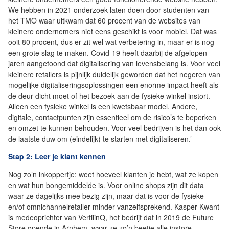
We hebben in 2021 onderzoek laten doen door studenten van
het TMO waar uitkwam dat 60 procent van de websites van
kleinere ondernemers niet eens geschikt is voor mobiel. Dat was
ooit 80 procent, dus er zit wel wat verbetering in, maar er is nog
een grote slag te maken. Covid-19 heeft daarbij de afgelopen
jaren aangetoond dat digitalisering van levensbelang is. Voor veel
kleinere retailers is pijnlijk duidelijk geworden dat het negeren van
mogelijke digitaliseringsoplossingen een enorme impact heeft als
de deur dicht moet of het bezoek aan de fysieke winkel instort.
Alleen een fysieke winkel is een kwetsbaar model. Andere,
digitale, contactpunten zijn essentieel om de risico’s te beperken
en omzet te kunnen behouden. Voor veel bedrijven is het dan ook
de laatste duw om (eindelijk) te starten met digitaliseren.’
Stap 2: Leer je klant kennen
Nog zo’n inkoppertje: weet hoeveel klanten je hebt, wat ze kopen
en wat hun bongemiddelde is. Voor online shops zijn dit data
waar ze dagelijks mee bezig zijn, maar dat is voor de fysieke
en/of omnichannelretailer minder vanzelfsprekend. Kasper Kwant
is medeoprichter van VertilinQ, het bedrijf dat in 2019 de Future
Store opende in Arnhem, waar ze zo’n beetje alle instore