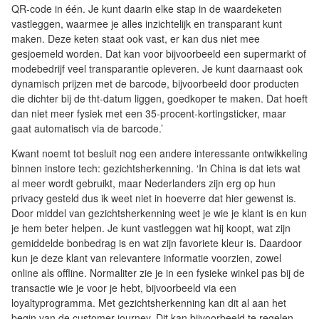
QR-code in één. Je kunt daarin elke stap in de waardeketen
vastleggen, waarmee je alles inzichtelijk en transparant kunt
maken. Deze keten staat ook vast, er kan dus niet mee
gesjoemeld worden. Dat kan voor bijvoorbeeld een supermarkt of
modebedrijf veel transparantie opleveren. Je kunt daarnaast ook
dynamisch prijzen met de barcode, bijvoorbeeld door producten
die dichter bij de tht-datum liggen, goedkoper te maken. Dat hoeft
dan niet meer fysiek met een 35-procent-kortingsticker, maar
gaat automatisch via de barcode.’
Kwant noemt tot besluit nog een andere interessante ontwikkeling
binnen instore tech: gezichtsherkenning. ‘In China is dat iets wat
al meer wordt gebruikt, maar Nederlanders zijn erg op hun
privacy gesteld dus ik weet niet in hoeverre dat hier gewenst is.
Door middel van gezichtsherkenning weet je wie je klant is en kun
je hem beter helpen. Je kunt vastleggen wat hij koopt, wat zijn
gemiddelde bonbedrag is en wat zijn favoriete kleur is. Daardoor
kun je deze klant van relevantere informatie voorzien, zowel
online als offline. Normaliter zie je in een fysieke winkel pas bij de
transactie wie je voor je hebt, bijvoorbeeld via een
loyaltyprogramma. Met gezichtsherkenning kan dit al aan het
begin van de customer journey. Dit kan bijvoorbeeld te regelen