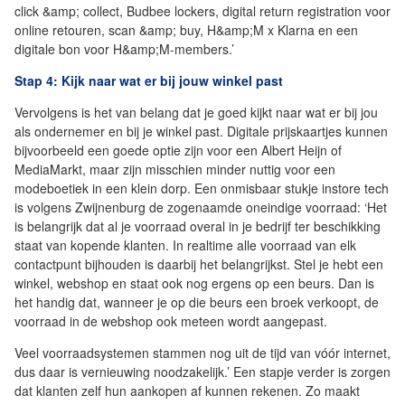
click &amp; collect, Budbee lockers, digital return registration voor
online retouren, scan &amp; buy, H&amp;M x Klarna en een
digitale bon voor H&amp;M-members.’
Stap 4: Kijk naar wat er bij jouw winkel past
Vervolgens is het van belang dat je goed kijkt naar wat er bij jou
als ondernemer en bij je winkel past. Digitale prijskaartjes kunnen
bijvoorbeeld een goede optie zijn voor een Albert Heijn of
MediaMarkt, maar zijn misschien minder nuttig voor een
modeboetiek in een klein dorp. Een onmisbaar stukje instore tech
is volgens Zwijnenburg de zogenaamde oneindige voorraad: ‘Het
is belangrijk dat al je voorraad overal in je bedrijf ter beschikking
staat van kopende klanten. In realtime alle voorraad van elk
contactpunt bijhouden is daarbij het belangrijkst. Stel je hebt een
winkel, webshop en staat ook nog ergens op een beurs. Dan is
het handig dat, wanneer je op die beurs een broek verkoopt, de
voorraad in de webshop ook meteen wordt aangepast.
Veel voorraadsystemen stammen nog uit de tijd van vóór internet,
dus daar is vernieuwing noodzakelijk.’ Een stapje verder is zorgen
dat klanten zelf hun aankopen af kunnen rekenen. Zo maakt