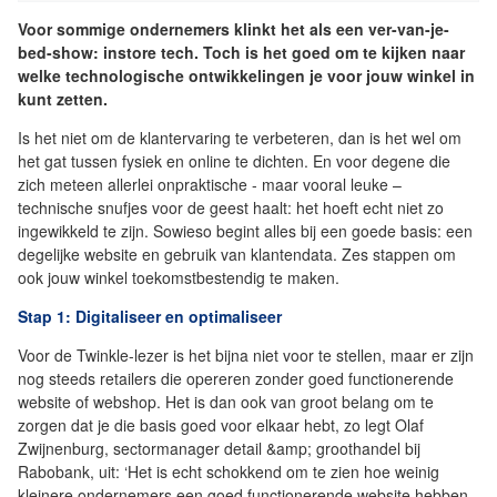
Voor sommige ondernemers klinkt het als een ver-van-je-
bed-show: instore tech. Toch is het goed om te kijken naar
welke technologische ontwikkelingen je voor jouw winkel in
kunt zetten.
Is het niet om de klantervaring te verbeteren, dan is het wel om
het gat tussen fysiek en online te dichten. En voor degene die
zich meteen allerlei onpraktische - maar vooral leuke –
technische snufjes voor de geest haalt: het hoeft echt niet zo
ingewikkeld te zijn. Sowieso begint alles bij een goede basis: een
degelijke website en gebruik van klantendata. Zes stappen om
ook jouw winkel toekomstbestendig te maken.
Stap 1: Digitaliseer en optimaliseer
Voor de Twinkle-lezer is het bijna niet voor te stellen, maar er zijn
nog steeds retailers die opereren zonder goed functionerende
website of webshop. Het is dan ook van groot belang om te
zorgen dat je die basis goed voor elkaar hebt, zo legt Olaf
Zwijnenburg, sectormanager detail &amp; groothandel bij
Rabobank, uit: ‘Het is echt schokkend om te zien hoe weinig
kleinere ondernemers een goed functionerende website hebben.