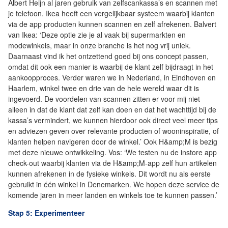
Albert Heijn al jaren gebruik van zelfscankassa’s en scannen met
je telefoon. Ikea heeft een vergelijkbaar systeem waarbij klanten
via de app producten kunnen scannen en zelf afrekenen. Balvert
van Ikea: ‘Deze optie zie je al vaak bij supermarkten en
modewinkels, maar in onze branche is het nog vrij uniek.
Daarnaast vind ik het ontzettend goed bij ons concept passen,
omdat dit ook een manier is waarbij de klant zelf bijdraagt in het
aankoopproces. Verder waren we in Nederland, in Eindhoven en
Haarlem, winkel twee en drie van de hele wereld waar dit is
ingevoerd. De voordelen van scannen zitten er voor mij niet
alleen in dat de klant dat zelf kan doen en dat het wachttijd bij de
kassa’s vermindert, we kunnen hierdoor ook direct veel meer tips
en adviezen geven over relevante producten of wooninspiratie, of
klanten helpen navigeren door de winkel.’ Ook H&amp;M is bezig
met deze nieuwe ontwikkeling. Vos: ‘We testen nu de instore app
check-out waarbij klanten via de H&amp;M-app zelf hun artikelen
kunnen afrekenen in de fysieke winkels. Dit wordt nu als eerste
gebruikt in één winkel in Denemarken. We hopen deze service de
komende jaren in meer landen en winkels toe te kunnen passen.’
Stap 5: Experimenteer