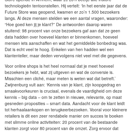
technologieën tentoonstellen. Hij vertelt: ‘In het eerste jaar dat de
Future Store was geopend, kwamen er zo’n 1.500 bezoekers
langs. Al deze mensen stelden we een aantal vragen, waaronder:
“Hoe goed ken jij je klant?” De antwoorden daarop waren
stuitend: 98 procent van onze bezoekers gaf aan dat ze geen
data hadden over hoeveel klanten er binnenkomen, hoeveel
mensen iets aanschaffen en wat het gemiddelde bonbedrag was.
Dat is echt veel te hoog. Enkelen van hen hadden wel een
klantenteller, maar deden vervolgens niet veel met die gegevens.
Voor online shops is het heel normaal dat je meet hoeveel
bezoekers je hebt, wat zij uitgeven en wat de conversie is.
Misschien een cliché, maar meten is weten wat dat betreft.’
Zwijnenburg vult aan: ‘Kennis van je klant, zijn koopgedrag en
smaakvoorkeuren is cruciaal, evenals de vaardigheid om deze
kennis – big data – om te zetten in nieuwe, relevante, op maat
gesneden proposities – smart data. Aandacht voor de klant leidt
tot herhaalaankopen en terugkeerbezoeken. Vooral voor kleinere
retailers is dit een zeer rendabele manier om succes te boeken
met slimme online activiteiten: 20 procent van de bestaande
klanten zorgt voor 80 procent van de omzet. Zorg ervoor dat