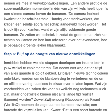
nemen we mee in vervolgontwikkelingen.’ Een andere pilot die de
supermarktketen momenteel in één van zijn winkels heeft lopen is
een slimme camera boven de bananen. ‘De camera herkent
kwaliteit en beschikbaarheid. Handig voor medewerkers, die
krijgen een seintje zodra het schap aangevuld moet worden. Het
is ook fijn voor klanten, want er zijn altijd voldoende goede
bananen. Zo zetten we techniek in zodat de groenteman zich kan
richten op klanten en hen kan adviseren over het avondeten, hoe
je bepaalde groente lekker klaarmaakt.’
Stap 6: Blijf op de hoogte van nieuwe ontwikkelingen
Inmiddels hebben we alle stappen doorlopen om instore tech in
jouw winkel te implementeren. Dat neemt niet weg dat er altijd
van alles gaande is op dit gebied. Er blijven nieuwe technologieën
ontwikkeld worden om de klantbeleving te verbeteren en de on-
en offline ervaring naadloos in elkaar over te laten lopen. Wat zijn
voorbeelden van zaken die voor nu wellicht nog toekomstmuziek
zijn, maar ongetwijfeld binnen niet al te lange tijd realiteit
(kunnen) worden? Zowel Zwijnenburg (Rabobank) als Kwant
(VertilinQ) noemen de zogenaamde barcode revolutie; een
barcode die vrijwel alles kan. Kwant: ‘Dat is een soort barcode en