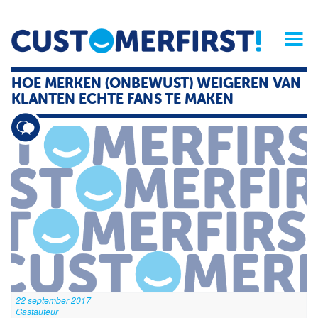
Home
Opinie
Archief
Magazine
Service
Buyers'Guide
HOE MERKEN (ONBEWUST) WEIGEREN VAN
Linked
Nieu
R
KLANTEN ECHTE FANS TE MAKEN
22 september 2017
Gastauteur