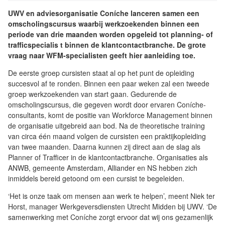
UWV en adviesorganisatie Coníche lanceren samen een
omscholingscursus waarbij werkzoekenden binnen een
periode van drie maanden worden opgeleid tot planning- of
trafficspecialis t binnen de klantcontactbranche. De grote
vraag naar WFM-specialisten geeft hier aanleiding toe.
De eerste groep cursisten staat al op het punt de opleiding
succesvol af te ronden. Binnen een paar weken zal een tweede
groep werkzoekenden van start gaan. Gedurende de
omscholingscursus, die gegeven wordt door ervaren Coníche-
consultants, komt de positie van Workforce Management binnen
de organisatie uitgebreid aan bod. Na de theoretische training
van circa één maand volgen de cursisten een praktijkopleiding
van twee maanden. Daarna kunnen zij direct aan de slag als
Planner of Trafficer in de klantcontactbranche. Organisaties als
ANWB, gemeente Amsterdam, Alliander en NS hebben zich
inmiddels bereid getoond om een cursist te begeleiden.
‘Het is onze taak om mensen aan werk te helpen’, meent Niek ter
Horst, manager Werkgeversdiensten Utrecht Midden bij UWV. ‘De
samenwerking met Coníche zorgt ervoor dat wij ons gezamenlijk