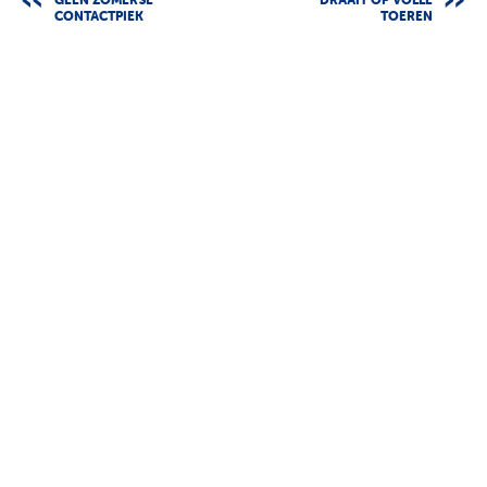
GEEN ZOMERSE
DRAAIT OP VOLLE
CONTACTPIEK
TOEREN