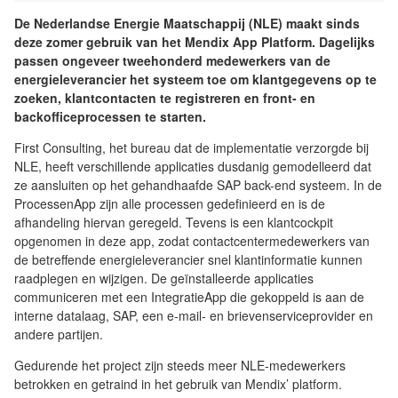
De Nederlandse Energie Maatschappij (NLE) maakt sinds
deze zomer gebruik van het Mendix App Platform. Dagelijks
passen ongeveer tweehonderd medewerkers van de
energieleverancier het systeem toe om klantgegevens op te
zoeken, klantcontacten te registreren en front- en
backofficeprocessen te starten.
First Consulting, het bureau dat de implementatie verzorgde bij
NLE, heeft verschillende applicaties dusdanig gemodelleerd dat
ze aansluiten op het gehandhaafde SAP back-end systeem. In de
ProcessenApp zijn alle processen gedefinieerd en is de
afhandeling hiervan geregeld. Tevens is een klantcockpit
opgenomen in deze app, zodat contactcentermedewerkers van
de betreffende energieleverancier snel klantinformatie kunnen
raadplegen en wijzigen. De geïnstalleerde applicaties
communiceren met een IntegratieApp die gekoppeld is aan de
interne datalaag, SAP, een e-mail- en brievenserviceprovider en
andere partijen.
Gedurende het project zijn steeds meer NLE-medewerkers
betrokken en getraind in het gebruik van Mendix’ platform.