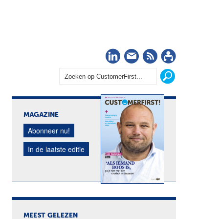
LinkedIn
Nieuwsbrief
RSS
Abonn
MAGAZINE
Abonneer nu!
In de laatste editie
MEEST GELEZEN