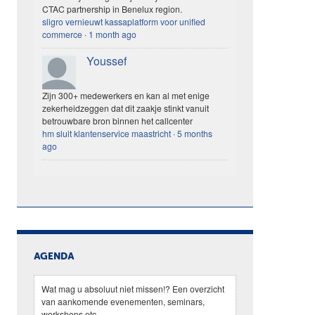
CTAC partnership in Benelux region.
sligro vernieuwt kassaplatform voor unified
commerce
·
1 month ago
Youssef
Zijn 300+ medewerkers en kan al met enige
zekerheidzeggen dat dit zaakje stinkt vanuit
betrouwbare bron binnen het callcenter
hm sluit klantenservice maastricht
·
5 months
ago
AGENDA
Wat mag u absoluut niet missen!? Een overzicht
van aankomende evenementen, seminars,
workshops etc.