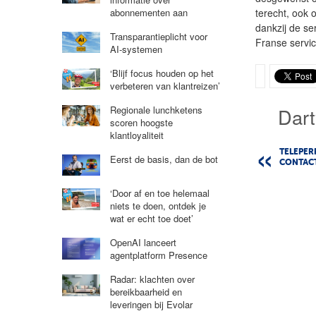
terecht, ook o
abonnementen aan
dankzij de se
Transparantieplicht voor
Franse servi
AI-systemen
‘Blijf focus houden op het
verbeteren van klantreizen’
Dart
Regionale lunchketens
scoren hoogste
klantloyaliteit
TELEPE
Eerst de basis, dan de bot
CONTACT
‘Door af en toe helemaal
niets te doen, ontdek je
wat er echt toe doet’
OpenAI lanceert
agentplatform Presence
Radar: klachten over
bereikbaarheid en
leveringen bij Evolar