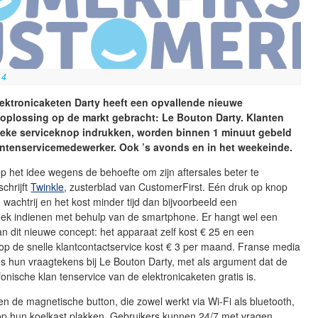
14
lektronicaketen Darty heeft een opvallende nieuwe
toplossing op de markt gebracht: Le Bouton Darty. Klanten
sieke serviceknop indrukken, worden binnen 1 minuut gebeld
antenservicemedewerker. Ook ’s avonds en in het weekeinde.
 het idee wegens de behoefte om zijn aftersales beter te
schrijft
Twinkle
, zusterblad van CustomerFirst. Eén druk op knop
wachtrij en het kost minder tijd dan bijvoorbeeld een
oek indienen met behulp van de smartphone. Er hangt wel een
aan dit nieuwe concept: het apparaat zelf kost € 25 en een
p de snelle klantcontactservice kost € 3 per maand. Franse media
s hun vraagtekens bij Le Bouton Darty, met als argument dat de
efonische klan tenservice van de elektronicaketen gratis is.
n de magnetische button, die zowel werkt via Wi-Fi als bluetooth,
p hun koelkast plakken. Gebruikers kunnen 24/7 met vragen