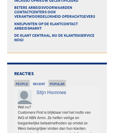
INCASSO OPNIEUW GECERTIFICEERD
BETERE ARBEIDSVOORWAARDEN
CONTACTCENTERS OOK
VERANTWOORDELIJKHEID OPDRACHTGEVERS
KNELPUNTEN OP DE KLANTCONTACT
ARBEIDSMARKT
DE KLANT CENTRAAL, NU DE KLANTENSERVICE
NOG!
REACTIES
PEOPLE
RECENT
POPULAR
Stijn Hommes
Wat nu?
Customers First is blijkbaar niet het motto van
ING of ABN Amro. Ze heffen veilige en
toegankelijke betaalmethoden op omdat ze
Wero belangrijker vinden dan hun klanten.