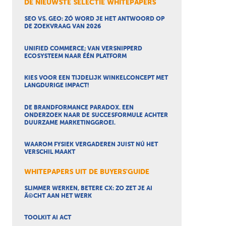
DE NIEUWSTE SELECTIE WHITEPAPERS
SEO VS. GEO: ZÓ WORD JE HET ANTWOORD OP
DE ZOEKVRAAG VAN 2026
UNIFIED COMMERCE; VAN VERSNIPPERD
ECOSYSTEEM NAAR ÉÉN PLATFORM
KIES VOOR EEN TIJDELIJK WINKELCONCEPT MET
LANGDURIGE IMPACT!
DE BRANDFORMANCE PARADOX. EEN
ONDERZOEK NAAR DE SUCCESFORMULE ACHTER
DUURZAME MARKETINGGROEI.
WAAROM FYSIEK VERGADEREN JUIST NÚ HET
VERSCHIL MAAKT
WHITEPAPERS UIT DE BUYERS'GUIDE
SLIMMER WERKEN, BETERE CX: ZO ZET JE AI
Ã©CHT AAN HET WERK
TOOLKIT AI ACT