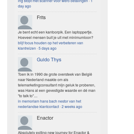
ing stopt met scanner voor wero betalingen
·
1
day ago
Frits
Je bent echt een kantoorpik. Een laptoppertje.
Hoeveel mensen buit je uit met minimumloon?
blijf focus houden op het verbeteren van
klantreizen
·
5 days ago
Guido Thys
Toen ik in 1990 de grote oversteek van België
naar Nederland maakte om als
telemarketingconsultant mijn geluk te proberen,
was Hans al een gevestigde waarde en dé man
"to talk to"....
in memoriam hans bach nestor van het
nederlandse klantcontact
·
2 weeks ago
Enactor
Absolutely exiting new journey for Enactor &