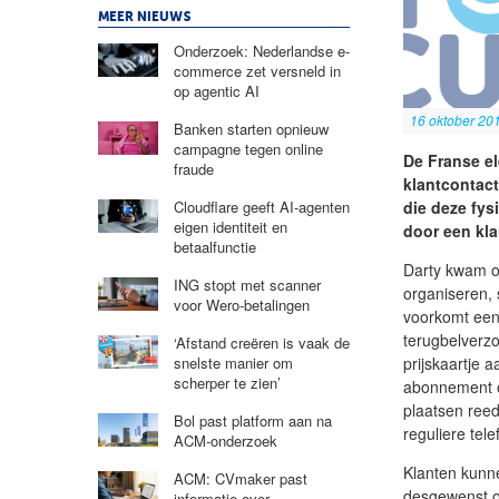
MEER NIEUWS
Onderzoek: Nederlandse e-
commerce zet versneld in
op agentic AI
16 oktober 20
Banken starten opnieuw
campagne tegen online
De Franse e
fraude
klantcontac
die deze fy
Cloudflare geeft AI-agenten
eigen identiteit en
door een kl
betaalfunctie
Darty kwam op
ING stopt met scanner
organiseren, 
voor Wero-betalingen
voorkomt een 
terugbelverz
‘Afstand creëren is vaak de
prijskaartje 
snelste manier om
scherper te zien’
abonnement o
plaatsen reed
Bol past platform aan na
reguliere tel
ACM-onderzoek
Klanten kunne
ACM: CVmaker past
desgewenst o
informatie over