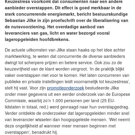
Keuzestress voorkomt dat consumenten naar een andere
aanbieder overstappen. Dit effect is goed merkbaar in de
sterk concurrerende energiemarkt, bericht bestuurskundige
Sebastian Jilke in zijn proefschrift over de liberalisering van
de nutsvoorziening. Het overdadige aanbod van
leveranciers van gas, licht en water bezorgd vooral
lageropgeleiden hoofdbrekens.
De actuele uitkomsten van Jilke staan haaks op het idee achter
marktwerking, te weten dat concurrentie de diverse aanbieders
dwingt tot scherpere prijzen en betere service. Ook zou zo de
keuzevrijheid van de klant worden vergroot. ‘In de praktijk blijkt
vaker overstappen niet voor te komen. Het laten concurreren van
publieke en private instellingen leidt voornamelijk tot keuzestress’,
stelt hij vast. Voor zijn
promotieonderzoek
bestudeerde Jilke
onder meer gegevens uit een eerder onderzoek van de Europese
Commissie, waarbij zo’n 1.000 personen per land (25 EU-
lidstaten in totaal, red.) werd gevraagd naar hun overstapgedrag.
Verder ontdekte de onderzoeker dat lageropgeleiden minder snel
van leverancier wisselen dan hoogopgeleide mensen. ‘Wel neemt
deze ongelijkheid af wanneer meer mensen beginnen met
overstappen', benadrukt hij.