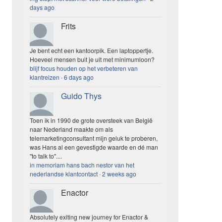
days ago
Frits
Je bent echt een kantoorpik. Een laptoppertje.
Hoeveel mensen buit je uit met minimumloon?
blijf focus houden op het verbeteren van
klantreizen
·
6 days ago
Guido Thys
Toen ik in 1990 de grote oversteek van België
naar Nederland maakte om als
telemarketingconsultant mijn geluk te proberen,
was Hans al een gevestigde waarde en dé man
"to talk to"....
in memoriam hans bach nestor van het
nederlandse klantcontact
·
2 weeks ago
Enactor
Absolutely exiting new journey for Enactor &