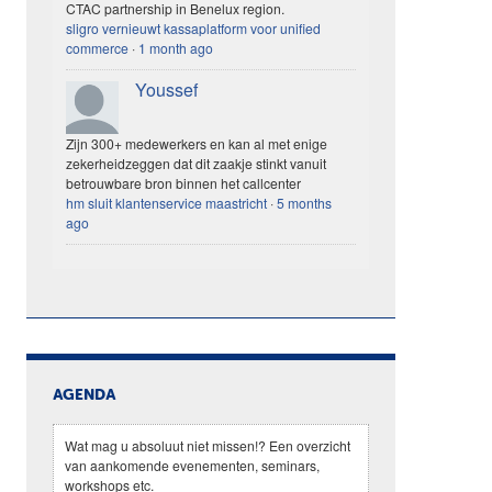
CTAC partnership in Benelux region.
sligro vernieuwt kassaplatform voor unified
commerce
·
1 month ago
Youssef
Zijn 300+ medewerkers en kan al met enige
zekerheidzeggen dat dit zaakje stinkt vanuit
betrouwbare bron binnen het callcenter
hm sluit klantenservice maastricht
·
5 months
ago
AGENDA
Wat mag u absoluut niet missen!? Een overzicht
van aankomende evenementen, seminars,
workshops etc.