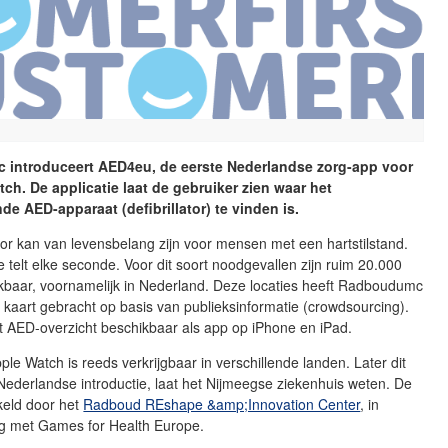
introduceert AED4eu, de eerste Nederlandse zorg-app voor
ch. De applicatie laat de gebruiker zien waar het
nde AED-apparaat (defibrillator) te vinden is.
ator kan van levensbelang zijn voor mensen met een hartstilstand.
ie telt elke seconde. Voor dit soort noodgevallen zijn ruim 20.000
kbaar, voornamelijk in Nederland. Deze locaties heeft Radboudumc
 kaart gebracht op basis van publieksinformatie (crowdsourcing).
dit AED-overzicht beschikbaar als app op iPhone en iPad.
le Watch is reeds verkrijgbaar in verschillende landen. Later dit
 Nederlandse introductie, laat het Nijmeegse ziekenhuis weten. De
keld door het
Radboud REshape &amp;Innovation Center
, in
 met Games for Health Europe.