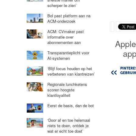
scherper te zien’
Bol past platform aan na
ACM-onderzoek
ACM: CVmaker past
informatie over
Appl
abonnementen aan
ap
Transparantieplicht voor
AI-systemen
‘Blijf focus houden op het
PINTERE
verbeteren van klantreizen’
GEBRUIK
Regionale lunchketens
scoren hoogste
klantloyaliteit
Eerst de basis, dan de bot
‘Door af en toe helemaal
niets te doen, ontdek je
wat er echt toe doet’