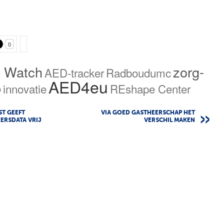
0
e Watch
zorg-
AED-tracker
Radboudumc
AED4eu
p
innovatie
REshape Center
ST GEEFT
VIA GOED GASTHEERSCHAP HET
ERSDATA VRIJ
VERSCHIL MAKEN