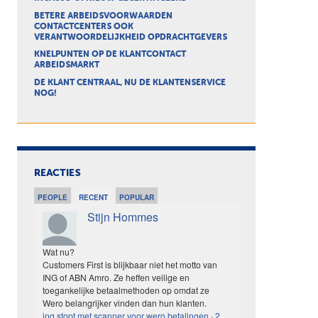
BETERE ARBEIDSVOORWAARDEN
CONTACTCENTERS OOK
VERANTWOORDELIJKHEID OPDRACHTGEVERS
KNELPUNTEN OP DE KLANTCONTACT
ARBEIDSMARKT
DE KLANT CENTRAAL, NU DE KLANTENSERVICE
NOG!
REACTIES
PEOPLE
RECENT
POPULAR
Stijn Hommes
Wat nu?
Customers First is blijkbaar niet het motto van
ING of ABN Amro. Ze heffen veilige en
toegankelijke betaalmethoden op omdat ze
Wero belangrijker vinden dan hun klanten.
ing stopt met scanner voor wero betalingen
·
2