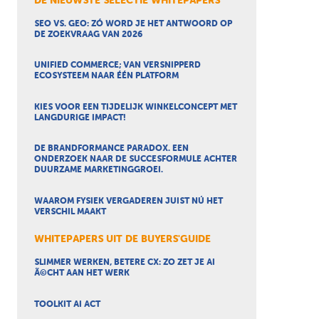
DE NIEUWSTE SELECTIE WHITEPAPERS
SEO VS. GEO: ZÓ WORD JE HET ANTWOORD OP
DE ZOEKVRAAG VAN 2026
UNIFIED COMMERCE; VAN VERSNIPPERD
ECOSYSTEEM NAAR ÉÉN PLATFORM
KIES VOOR EEN TIJDELIJK WINKELCONCEPT MET
LANGDURIGE IMPACT!
DE BRANDFORMANCE PARADOX. EEN
ONDERZOEK NAAR DE SUCCESFORMULE ACHTER
DUURZAME MARKETINGGROEI.
WAAROM FYSIEK VERGADEREN JUIST NÚ HET
VERSCHIL MAAKT
WHITEPAPERS UIT DE BUYERS'GUIDE
SLIMMER WERKEN, BETERE CX: ZO ZET JE AI
Ã©CHT AAN HET WERK
TOOLKIT AI ACT