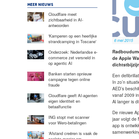
MEER NIEUWS
Cloudflare meet
zichtbaarheid in AI-
antwoorden
'Kamperen op een heerlijke
6 mei 2015
strandcamping in Toscane'
Radboudumc 
Onderzoek: Nederlandse e-
commerce zet versneld in
de Apple Wat
op agentic AI
dichtstbijzij
Banken starten opnieuw
Een defibrill
campagne tegen online
In zo’n situat
fraude
AED’s beschi
vanaf 2009 in
Cloudflare geeft AI-agenten
eigen identiteit en
Al langer is 
betaalfunctie
De nieuwe App
ING stopt met scanner
jaar volgt de
voor Wero-betalingen
app is ontwik
samenwerking
‘Afstand creëren is vaak de
snelste manier om