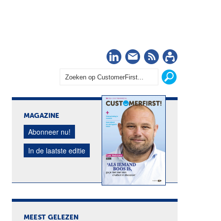
LinkedIn
Nieuwsbrief
RSS
Abonn
MAGAZINE
Abonneer nu!
In de laatste editie
MEEST GELEZEN