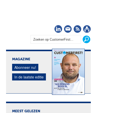
LinkedIn
Nieuwsbrief
RSS
Abonn
MAGAZINE
Abonneer nu!
In de laatste editie
MEEST GELEZEN