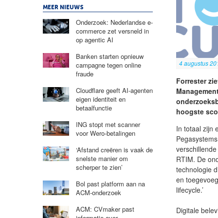
MEER NIEUWS
Onderzoek: Nederlandse e-
commerce zet versneld in
op agentic AI
Banken starten opnieuw
4 augustus 20
campagne tegen online
fraude
Forrester zi
Cloudflare geeft AI-agenten
Management (
eigen identiteit en
onderzoeksb
betaalfunctie
hoogste scor
ING stopt met scanner
In totaal zijn
voor Wero-betalingen
Pegasystems,
verschillende 
‘Afstand creëren is vaak de
snelste manier om
RTIM. De onde
scherper te zien’
technologie d
en toegevoeg
Bol past platform aan na
lifecycle.’
ACM-onderzoek
ACM: CVmaker past
Digitale bele
informatie over