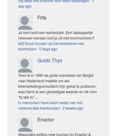
ing stopt met scanner voor wero betalingen
·
1
day ago
Frits
Je bent echt een kantoorpik. Een laptoppertje.
Hoeveel mensen buit je uit met minimumloon?
blijf focus houden op het verbeteren van
klantreizen
·
5 days ago
Guido Thys
Toen ik in 1990 de grote oversteek van België
naar Nederland maakte om als
telemarketingconsultant mijn geluk te proberen,
was Hans al een gevestigde waarde en dé man
"to talk to"....
in memoriam hans bach nestor van het
nederlandse klantcontact
·
2 weeks ago
Enactor
Absolutely exiting new journey for Enactor &