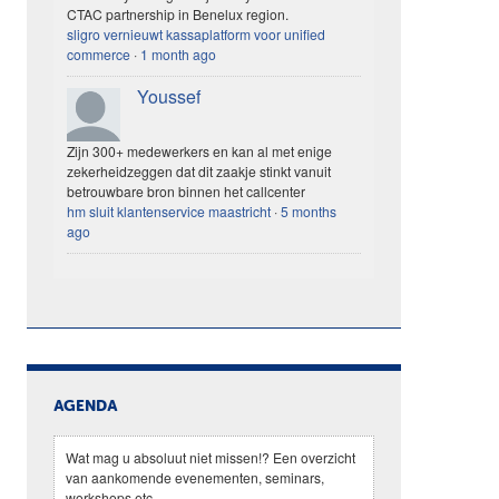
CTAC partnership in Benelux region.
sligro vernieuwt kassaplatform voor unified
commerce
·
1 month ago
Youssef
Zijn 300+ medewerkers en kan al met enige
zekerheidzeggen dat dit zaakje stinkt vanuit
betrouwbare bron binnen het callcenter
hm sluit klantenservice maastricht
·
5 months
ago
AGENDA
Wat mag u absoluut niet missen!? Een overzicht
van aankomende evenementen, seminars,
workshops etc.