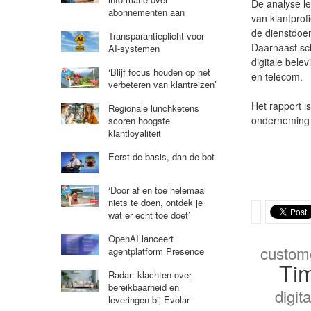
De analyse le
abonnementen aan
van klantprof
de dienstdoen
Transparantieplicht voor
Daarnaast sch
AI-systemen
digitale belev
‘Blijf focus houden op het
en telecom.
verbeteren van klantreizen’
Het rapport is
Regionale lunchketens
onderneming o
scoren hoogste
klantloyaliteit
Eerst de basis, dan de bot
‘Door af en toe helemaal
niets te doen, ontdek je
wat er echt toe doet’
OpenAI lanceert
custome
agentplatform Presence
Ti
Radar: klachten over
bereikbaarheid en
digit
leveringen bij Evolar