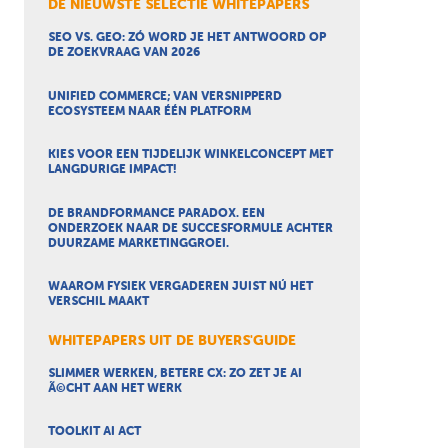
DE NIEUWSTE SELECTIE WHITEPAPERS
SEO VS. GEO: ZÓ WORD JE HET ANTWOORD OP
DE ZOEKVRAAG VAN 2026
UNIFIED COMMERCE; VAN VERSNIPPERD
ECOSYSTEEM NAAR ÉÉN PLATFORM
KIES VOOR EEN TIJDELIJK WINKELCONCEPT MET
LANGDURIGE IMPACT!
DE BRANDFORMANCE PARADOX. EEN
ONDERZOEK NAAR DE SUCCESFORMULE ACHTER
DUURZAME MARKETINGGROEI.
WAAROM FYSIEK VERGADEREN JUIST NÚ HET
VERSCHIL MAAKT
WHITEPAPERS UIT DE BUYERS'GUIDE
SLIMMER WERKEN, BETERE CX: ZO ZET JE AI
Ã©CHT AAN HET WERK
TOOLKIT AI ACT