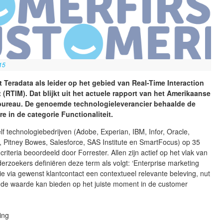
15
et Teradata als leider op het gebied van Real-Time Interaction
RTIM). Dat blijkt uit het actuele rapport van het Amerikaanse
ureau. De genoemde technologieleverancier behaalde de
e in de categorie Functionaliteit.
 elf technologiebedrijven (Adobe, Experian, IBM, Infor, Oracle,
 Pitney Bowes, Salesforce, SAS Institute en SmartFocus) op 35
criteria beoordeeld door Forrester. Allen zijn actief op het vlak van
rzoekers definiëren deze term als volgt: ‘Enterprise marketing
ie via gewenst klantcontact een contextueel relevante beleving, nut
de waarde kan bieden op het juiste moment in de customer
ving