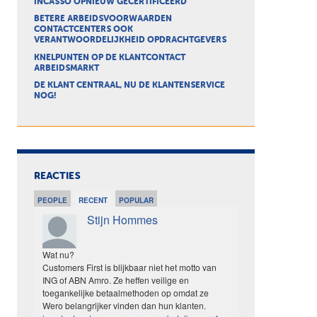
INCASSO OPNIEUW GECERTIFICEERD
BETERE ARBEIDSVOORWAARDEN
CONTACTCENTERS OOK
VERANTWOORDELIJKHEID OPDRACHTGEVERS
KNELPUNTEN OP DE KLANTCONTACT
ARBEIDSMARKT
DE KLANT CENTRAAL, NU DE KLANTENSERVICE
NOG!
REACTIES
PEOPLE
RECENT
POPULAR
Stijn Hommes
Wat nu?
Customers First is blijkbaar niet het motto van
ING of ABN Amro. Ze heffen veilige en
toegankelijke betaalmethoden op omdat ze
Wero belangrijker vinden dan hun klanten.