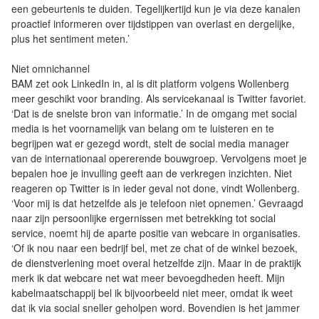
een gebeurtenis te duiden. Tegelijkertijd kun je via deze kanalen
proactief informeren over tijdstippen van overlast en dergelijke,
plus het sentiment meten.’
Niet omnichannel
BAM zet ook LinkedIn in, al is dit platform volgens Wollenberg
meer geschikt voor branding. Als servicekanaal is Twitter favoriet.
‘Dat is de snelste bron van informatie.’ In de omgang met social
media is het voornamelijk van belang om te luisteren en te
begrijpen wat er gezegd wordt, stelt de social media manager
van de internationaal opererende bouwgroep. Vervolgens moet je
bepalen hoe je invulling geeft aan de verkregen inzichten. Niet
reageren op Twitter is in ieder geval not done, vindt Wollenberg.
‘Voor mij is dat hetzelfde als je telefoon niet opnemen.’ Gevraagd
naar zijn persoonlijke ergernissen met betrekking tot social
service, noemt hij de aparte positie van webcare in organisaties.
‘Of ik nou naar een bedrijf bel, met ze chat of de winkel bezoek,
de dienstverlening moet overal hetzelfde zijn. Maar in de praktijk
merk ik dat webcare net wat meer bevoegdheden heeft. Mijn
kabelmaatschappij bel ik bijvoorbeeld niet meer, omdat ik weet
dat ik via social sneller geholpen word. Bovendien is het jammer