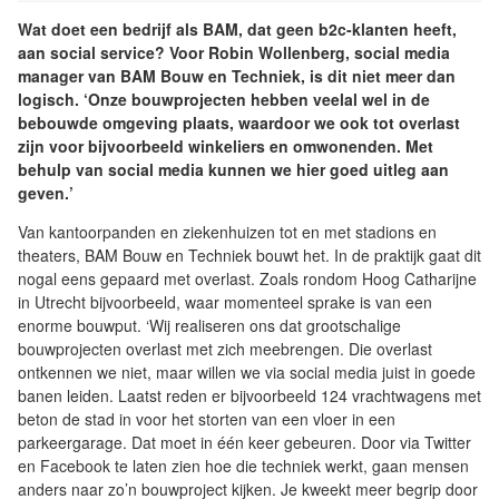
Wat doet een bedrijf als BAM, dat geen b2c-klanten heeft,
aan social service? Voor Robin Wollenberg, social media
manager van BAM Bouw en Techniek, is dit niet meer dan
logisch. ‘Onze bouwprojecten hebben veelal wel in de
bebouwde omgeving plaats, waardoor we ook tot overlast
zijn voor bijvoorbeeld winkeliers en omwonenden. Met
behulp van social media kunnen we hier goed uitleg aan
geven.’
Van kantoorpanden en ziekenhuizen tot en met stadions en
theaters, BAM Bouw en Techniek bouwt het. In de praktijk gaat dit
nogal eens gepaard met overlast. Zoals rondom Hoog Catharijne
in Utrecht bijvoorbeeld, waar momenteel sprake is van een
enorme bouwput. ‘Wij realiseren ons dat grootschalige
bouwprojecten overlast met zich meebrengen. Die overlast
ontkennen we niet, maar willen we via social media juist in goede
banen leiden. Laatst reden er bijvoorbeeld 124 vrachtwagens met
beton de stad in voor het storten van een vloer in een
parkeergarage. Dat moet in één keer gebeuren. Door via Twitter
en Facebook te laten zien hoe die techniek werkt, gaan mensen
anders naar zo’n bouwproject kijken. Je kweekt meer begrip door