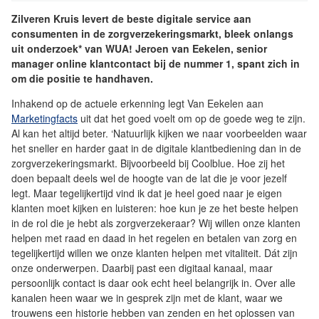
Zilveren Kruis levert de beste digitale service aan
consumenten in de zorgverzekeringsmarkt, bleek onlangs
uit onderzoek* van WUA! Jeroen van Eekelen, senior
manager online klantcontact bij de nummer 1, spant zich in
om die positie te handhaven.
Inhakend op de actuele erkenning legt Van Eekelen aan
Marketingfacts
uit dat het goed voelt om op de goede weg te zijn.
Al kan het altijd beter. ‘Natuurlijk kijken we naar voorbeelden waar
het sneller en harder gaat in de digitale klantbediening dan in de
zorgverzekeringsmarkt. Bijvoorbeeld bij Coolblue. Hoe zij het
doen bepaalt deels wel de hoogte van de lat die je voor jezelf
legt. Maar tegelijkertijd vind ik dat je heel goed naar je eigen
klanten moet kijken en luisteren: hoe kun je ze het beste helpen
in de rol die je hebt als zorgverzekeraar? Wij willen onze klanten
helpen met raad en daad in het regelen en betalen van zorg en
tegelijkertijd willen we onze klanten helpen met vitaliteit. Dát zijn
onze onderwerpen. Daarbij past een digitaal kanaal, maar
persoonlijk contact is daar ook echt heel belangrijk in. Over alle
kanalen heen waar we in gesprek zijn met de klant, waar we
trouwens een historie hebben van zenden en het oplossen van