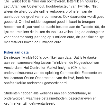
‘De Twinkle100 is rijker dan ooit tevoren, letterlijk en figuurlijk’,
zegt Arjan van Oosterhout, hoofdredacteur van Twinkle. ‘Niet
alleen de allergrootste online verkopers profiteren van de
aanhoudende groei van e-commerce. Ook daaronder wordt goed
geboerd. Om het middensegment goed in kaart te brengen
hebben we dit jaar veel aandacht besteed aan de Tweede100, de
lijst met retailers die buiten de top-100 vallen. Lag de ondergrens
voor opname vorig jaar nog op 1 miljoen euro, dit jaar sluit de lijst
met retailers boven de 3 miljoen euro.’
Rijker aan data
De nieuwe Twinkle100 is ook rijker aan data. Dat is te danken
aan een samenwerking tussen Twinkle en de Hogeschool van
Amsterdam. Het Centre for Market Insights (CMI), het
onderzoeksbureau van de opleiding Commerciële Economie en
het lectoraat Online Ondernemen van de HvA, heeft het
onafhankelijke onderzoek gecoördineerd.
Studenten hebben alle websites aan een contentanalyse
onderworpen, waarmee betaalmethoden, bezorgtarieven en
keurmerken zijn geïnventariseerd.