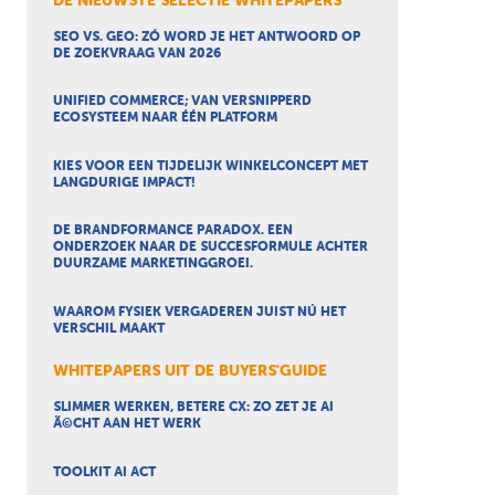
DE NIEUWSTE SELECTIE WHITEPAPERS
SEO VS. GEO: ZÓ WORD JE HET ANTWOORD OP
DE ZOEKVRAAG VAN 2026
UNIFIED COMMERCE; VAN VERSNIPPERD
ECOSYSTEEM NAAR ÉÉN PLATFORM
KIES VOOR EEN TIJDELIJK WINKELCONCEPT MET
LANGDURIGE IMPACT!
DE BRANDFORMANCE PARADOX. EEN
ONDERZOEK NAAR DE SUCCESFORMULE ACHTER
DUURZAME MARKETINGGROEI.
WAAROM FYSIEK VERGADEREN JUIST NÚ HET
VERSCHIL MAAKT
WHITEPAPERS UIT DE BUYERS'GUIDE
SLIMMER WERKEN, BETERE CX: ZO ZET JE AI
Ã©CHT AAN HET WERK
TOOLKIT AI ACT