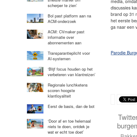
media, omdat
scherper te zien’
discussies ka
brand op 31 m
Bol past platform aan na
het eerste be
ACM-onderzoek
ga naar een ve
ACM: CVmaker past
informatie over
abonnementen aan
Parodie Burg
Transparantieplicht voor
AI-systemen
‘Blijf focus houden op het
verbeteren van klantreizen’
Regionale lunchketens
scoren hoogste
klantloyaliteit
Eerst de basis, dan de bot
Twitte
‘Door af en toe helemaal
burge
niets te doen, ontdek je
wat er echt toe doet’
Bakke