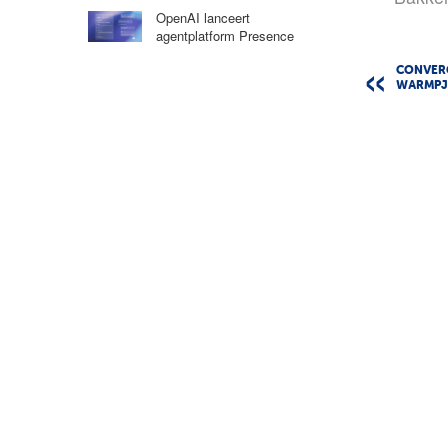
OpenAI lanceert
agentplatform Presence
CONVERG
WARMPJE