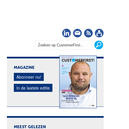
LinkedIn
Nieuwsbrief
RSS
Abonn
MAGAZINE
Abonneer nu!
In de laatste editie
MEEST GELEZEN