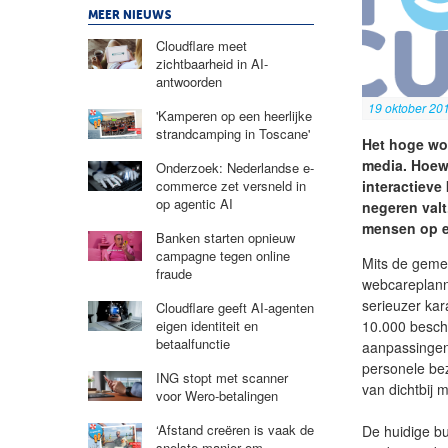
MEER NIEUWS
Cloudflare meet
zichtbaarheid in AI-
antwoorden
19 oktober 20
'Kamperen op een heerlijke
strandcamping in Toscane'
Het hoge wo
media. Hoewe
Onderzoek: Nederlandse e-
interactieve
commerce zet versneld in
op agentic AI
negeren valt
mensen op ee
Banken starten opnieuw
campagne tegen online
Mits de gemee
fraude
webcareplann
serieuzer kar
Cloudflare geeft AI-agenten
10.000 beschi
eigen identiteit en
betaalfunctie
aanpassingen
personele bez
ING stopt met scanner
van dichtbij 
voor Wero-betalingen
‘Afstand creëren is vaak de
De huidige b
snelste manier om