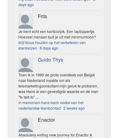
days ago
Frits
Je bent echt een kantoorpik. Een laptoppertje.
Hoeveel mensen buit je uit met minimumloon?
blijf focus houden op het verbeteren van
klantreizen
·
6 days ago
Guido Thys
Toen ik in 1990 de grote oversteek van België
naar Nederland maakte om als
telemarketingconsultant mijn geluk te proberen,
was Hans al een gevestigde waarde en dé man
"to talk to"....
in memoriam hans bach nestor van het
nederlandse klantcontact
·
2 weeks ago
Enactor
Absolutely exiting new journey for Enactor &