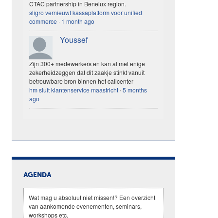
CTAC partnership in Benelux region.
sligro vernieuwt kassaplatform voor unified
commerce
·
1 month ago
Youssef
Zijn 300+ medewerkers en kan al met enige
zekerheidzeggen dat dit zaakje stinkt vanuit
betrouwbare bron binnen het callcenter
hm sluit klantenservice maastricht
·
5 months
ago
AGENDA
Wat mag u absoluut niet missen!? Een overzicht
van aankomende evenementen, seminars,
workshops etc.