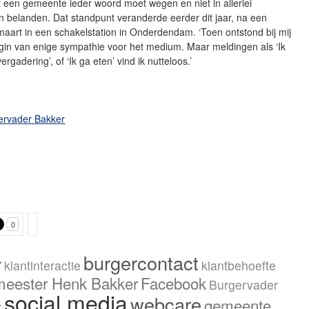
 een gemeente ieder woord moet wegen en niet in allerlei
n belanden. Dat standpunt veranderde eerder dit jaar, na een
aart in een schakelstation in Onderdendam. ‘Toen ontstond bij mij
gin van enige sympathie voor het medium. Maar meldingen als ‘Ik
rgadering’, of ‘Ik ga eten’ vind ik nutteloos.’
ervader Bakker
0
burgercontact
r
klantinteractie
klantbehoefte
meester Henk Bakker
Facebook
Burgervader
social media
webcare
gemeente
r