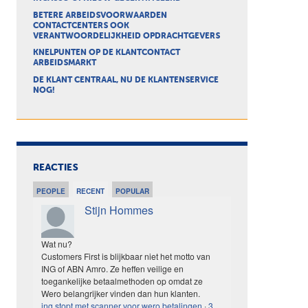
BETERE ARBEIDSVOORWAARDEN
CONTACTCENTERS OOK
VERANTWOORDELIJKHEID OPDRACHTGEVERS
KNELPUNTEN OP DE KLANTCONTACT
ARBEIDSMARKT
DE KLANT CENTRAAL, NU DE KLANTENSERVICE
NOG!
REACTIES
PEOPLE
RECENT
POPULAR
Stijn Hommes
Wat nu?
Customers First is blijkbaar niet het motto van
ING of ABN Amro. Ze heffen veilige en
toegankelijke betaalmethoden op omdat ze
Wero belangrijker vinden dan hun klanten.
ing stopt met scanner voor wero betalingen
·
3