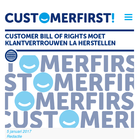
Home
Opinie
Archief
Magazine
Service
Buyers'Guide
CUSTOMER BILL OF RIGHTS MOET
Linked
Nieu
R
KLANTVERTROUWEN LA HERSTELLEN
5 januari 2017
Redactie