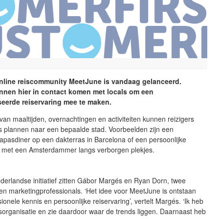
nline reiscommunity MeetJune is vandaag gelanceerd.
unnen hier in contact komen met locals om een
seerde reiservaring mee te maken.
an maaltijden, overnachtingen en activiteiten kunnen reizigers
s plannen naar een bepaalde stad. Voorbeelden zijn een
apasdiner op een dakterras in Barcelona of een persoonlijke
ur met een Amsterdammer langs verborgen plekjes.
derlandse initiatief zitten Gábor Margés en Ryan Dorn, twee
en marketingprofessionals. ‘Het idee voor MeetJune is ontstaan
sionele kennis en persoonlijke reiservaring’, vertelt Margés. ‘Ik heb
sorganisatie en zie daardoor waar de trends liggen. Daarnaast heb