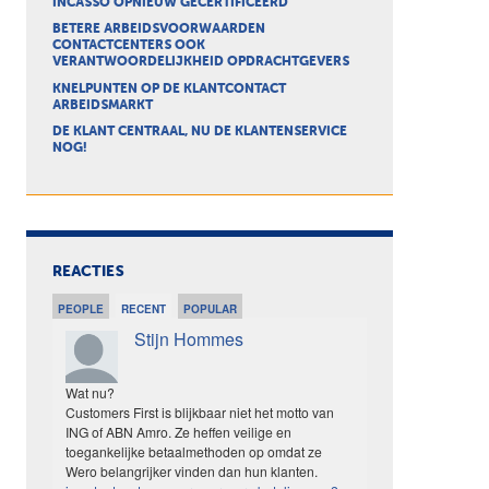
INCASSO OPNIEUW GECERTIFICEERD
BETERE ARBEIDSVOORWAARDEN
CONTACTCENTERS OOK
VERANTWOORDELIJKHEID OPDRACHTGEVERS
KNELPUNTEN OP DE KLANTCONTACT
ARBEIDSMARKT
DE KLANT CENTRAAL, NU DE KLANTENSERVICE
NOG!
REACTIES
PEOPLE
RECENT
POPULAR
Stijn Hommes
Wat nu?
Customers First is blijkbaar niet het motto van
ING of ABN Amro. Ze heffen veilige en
toegankelijke betaalmethoden op omdat ze
Wero belangrijker vinden dan hun klanten.