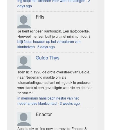
ing stopt met scanner voor wero betalingen
·
2
days ago
Frits
Je bent echt een kantoorpik. Een laptoppertje.
Hoeveel mensen buit je uit met minimumloon?
blijf focus houden op het verbeteren van
klantreizen
·
5 days ago
Guido Thys
Toen ik in 1990 de grote oversteek van België
naar Nederland maakte om als
telemarketingconsultant mijn geluk te proberen,
was Hans al een gevestigde waarde en dé man
"to talk to"....
in memoriam hans bach nestor van het
nederlandse klantcontact
·
2 weeks ago
Enactor
Absolutely exiting new journey for Enactor &