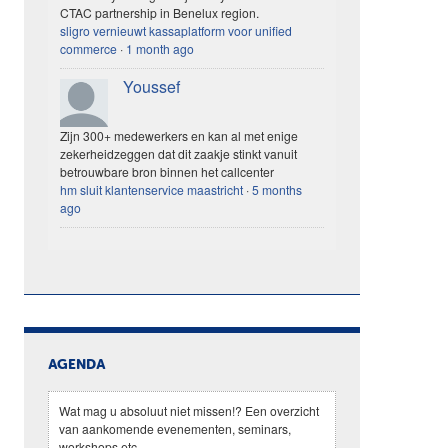
CTAC partnership in Benelux region.
sligro vernieuwt kassaplatform voor unified
commerce
·
1 month ago
Youssef
Zijn 300+ medewerkers en kan al met enige
zekerheidzeggen dat dit zaakje stinkt vanuit
betrouwbare bron binnen het callcenter
hm sluit klantenservice maastricht
·
5 months
ago
AGENDA
Wat mag u absoluut niet missen!? Een overzicht
van aankomende evenementen, seminars,
workshops etc.