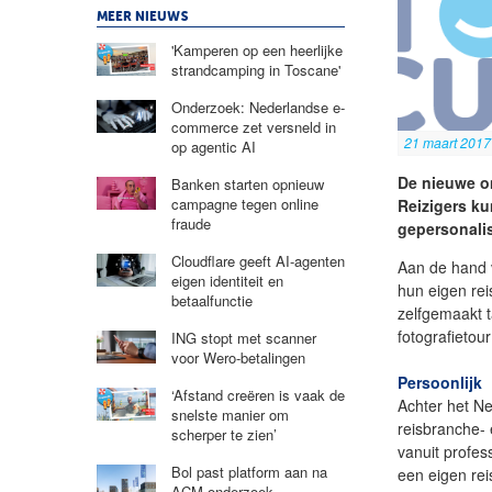
MEER NIEUWS
'Kamperen op een heerlijke
strandcamping in Toscane'
Onderzoek: Nederlandse e-
commerce zet versneld in
21 maart 2017
op agentic AI
De nieuwe o
Banken starten opnieuw
campagne tegen online
Reizigers k
fraude
gepersonali
Cloudflare geeft AI-agenten
Aan de hand v
eigen identiteit en
hun eigen rei
betaalfunctie
zelfgemaakt t
fotografieto
ING stopt met scanner
voor Wero-betalingen
Persoonlijk
‘Afstand creëren is vaak de
Achter het Ne
snelste manier om
reisbranche- 
scherper te zien’
vanuit profes
Bol past platform aan na
een eigen rei
ACM-onderzoek