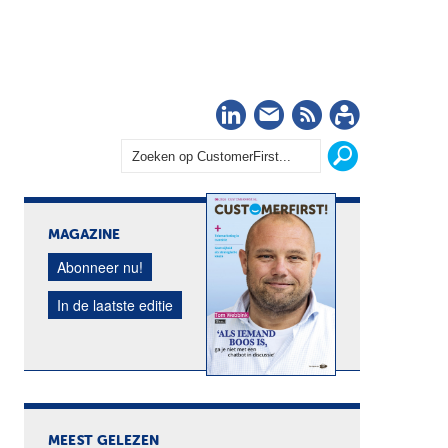
LinkedIn
Nieuwsbrief
RSS
Abonn
MAGAZINE
Abonneer nu!
In de laatste editie
MEEST GELEZEN