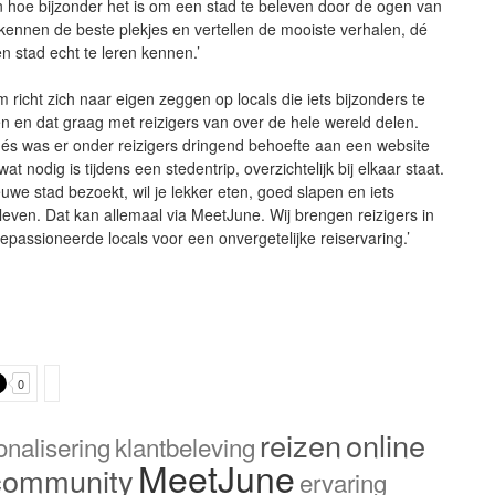
en hoe bijzonder het is om een stad te beleven door de ogen van
j kennen de beste plekjes en vertellen de mooiste verhalen, dé
 stad echt te leren kennen.’
richt zich naar eigen zeggen op locals die iets bijzonders te
 en dat graag met reizigers van over de hele wereld delen.
és was er onder reizigers dringend behoefte aan een website
at nodig is tijdens een stedentrip, overzichtelijk bij elkaar staat.
ieuwe stad bezoekt, wil je lekker eten, goed slapen en iets
leven. Dat kan allemaal via MeetJune. Wij brengen reizigers in
epassioneerde locals voor een onvergetelijke reiservaring.’
0
reizen
online
onalisering
klantbeleving
MeetJune
community
ervaring