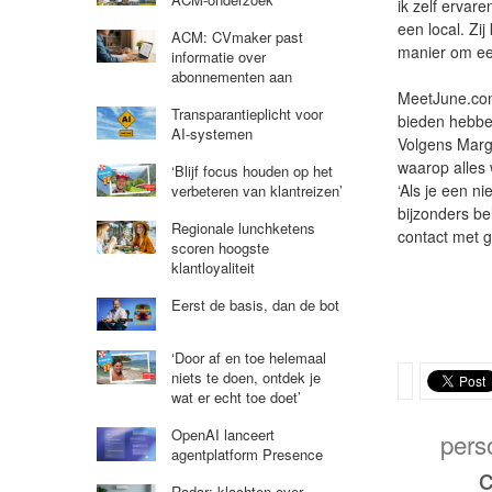
ik zelf ervar
een local. Zi
ACM: CVmaker past
manier om een
informatie over
abonnementen aan
MeetJune.com 
Transparantieplicht voor
bieden hebben
AI-systemen
Volgens Marg
waarop alles w
‘Blijf focus houden op het
‘Als je een n
verbeteren van klantreizen’
bijzonders be
Regionale lunchketens
contact met g
scoren hoogste
klantloyaliteit
Eerst de basis, dan de bot
‘Door af en toe helemaal
niets te doen, ontdek je
wat er echt toe doet’
OpenAI lanceert
pers
agentplatform Presence
Radar: klachten over