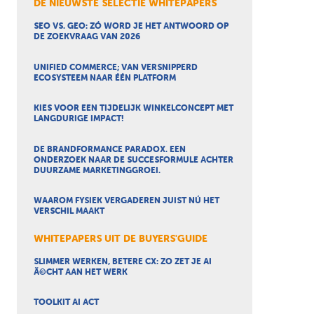
DE NIEUWSTE SELECTIE WHITEPAPERS
SEO VS. GEO: ZÓ WORD JE HET ANTWOORD OP
DE ZOEKVRAAG VAN 2026
UNIFIED COMMERCE; VAN VERSNIPPERD
ECOSYSTEEM NAAR ÉÉN PLATFORM
KIES VOOR EEN TIJDELIJK WINKELCONCEPT MET
LANGDURIGE IMPACT!
DE BRANDFORMANCE PARADOX. EEN
ONDERZOEK NAAR DE SUCCESFORMULE ACHTER
DUURZAME MARKETINGGROEI.
WAAROM FYSIEK VERGADEREN JUIST NÚ HET
VERSCHIL MAAKT
WHITEPAPERS UIT DE BUYERS'GUIDE
SLIMMER WERKEN, BETERE CX: ZO ZET JE AI
Ã©CHT AAN HET WERK
TOOLKIT AI ACT