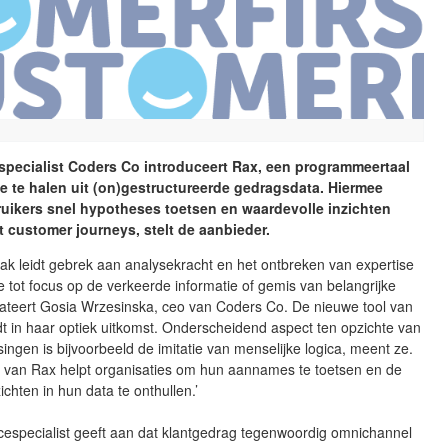
specialist Coders Co introduceert Rax, een programmeertaal
e te halen uit (on)gestructureerde gedragsdata. Hiermee
uikers snel hypotheses toetsen en waardevolle inzichten
it customer journeys, stelt de aanbieder.
aak leidt gebrek aan analysekracht en het ontbreken van expertise
e tot focus op de verkeerde informatie of gemis van belangrijke
stateert Gosia Wrzesinska, ceo van Coders Co. De nieuwe tool van
iedt in haar optiek uitkomst. Onderscheidend aspect ten opzichte van
ingen is bijvoorbeeld de imitatie van menselijke logica, meent ze.
teit van Rax helpt organisaties om hun aannames te toetsen en de
ichten in hun data te onthullen.’
cespecialist geeft aan dat klantgedrag tegenwoordig omnichannel