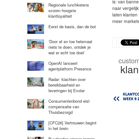
is: van bann
Regionale lunchketens
naar vergelijk
scoren hoogste
laten klanten
klantloyaliteit
meer markete
Eerst de basis, dan de bot
‘Door af en toe helemaal
niets te doen, ontdek je
wat er echt toe doet’
custom
OpenAI lanceert
klan
agentplatform Presence
Radar: klachten over
bereikbaarheid en
leveringen bij Evolar
KLANTC
WEEK 9 
Consumentenbond eist
compensatie van
Thuisbezorgd
[CFC26] Vertrouwen begint
in het brein
Buurlanden winnen terrein