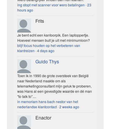
ing stopt met scanner voor wero betalingen
·
23
hours ago
Frits
Je bent echt een kantoorpik. Een laptoppertje.
Hoeveel mensen buit je uit met minimumloon?
blijf focus houden op het verbeteren van
klantreizen
·
4 days ago
Guido Thys
Toen ik in 1990 de grote oversteek van België
naar Nederland maakte om als
telemarketingconsultant mijn geluk te proberen,
was Hans al een gevestigde waarde en dé man
"to talk to"....
in memoriam hans bach nestor van het
nederlandse klantcontact
·
2 weeks ago
Enactor