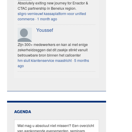
Absolutely exiting new journey for Enactor &
CTAC partnership in Benelux region.
sligro vernieuwt kassaplatform voor unified
commerce
·
1 month ago
Youssef
Zijn 300+ medewerkers en kan al met enige
zekerheidzeggen dat dit zaakje stinkt vanuit
betrouwbare bron binnen het callcenter
hm sluit klantenservice maastricht
·
5 months
ago
AGENDA
Wat mag u absoluut niet missen!? Een overzicht
van aankomende evenementen, seminars,