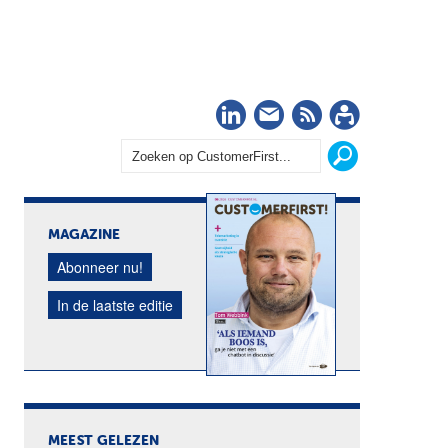
LinkedIn
Nieuwsbrief
RSS
Abonn
MAGAZINE
Abonneer nu!
In de laatste editie
MEEST GELEZEN