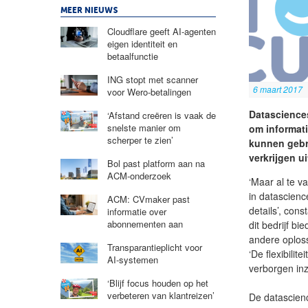
MEER NIEUWS
Cloudflare geeft AI-agenten
eigen identiteit en
betaalfunctie
ING stopt met scanner
6 maart 2017
voor Wero-betalingen
Datascience
‘Afstand creëren is vaak de
snelste manier om
om informati
scherper te zien’
kunnen gebr
verkrijgen u
Bol past platform aan na
ACM-onderzoek
‘Maar al te v
in datascienc
ACM: CVmaker past
details’, con
informatie over
abonnementen aan
dit bedrijf b
andere oploss
Transparantieplicht voor
‘De flexibili
AI-systemen
verborgen inz
‘Blijf focus houden op het
verbeteren van klantreizen’
De datascien