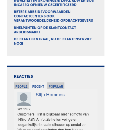
KWALITEIT IN GRONINGEN: LAVG, RDW EN BOS
INCASSO OPNIEUW GECERTIFICEERD
BETERE ARBEIDSVOORWAARDEN
CONTACTCENTERS OOK
VERANTWOORDELIJKHEID OPDRACHTGEVERS
KNELPUNTEN OP DE KLANTCONTACT
ARBEIDSMARKT
DE KLANT CENTRAAL, NU DE KLANTENSERVICE
NOG!
REACTIES
PEOPLE
RECENT
POPULAR
Stijn Hommes
Wat nu?
Customers First is blijkbaar niet het motto van
ING of ABN Amro. Ze heffen veilige en
toegankelijke betaalmethoden op omdat ze
Wero belangrijker vinden dan hun klanten.