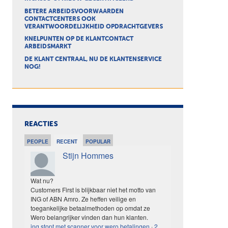
BETERE ARBEIDSVOORWAARDEN
CONTACTCENTERS OOK
VERANTWOORDELIJKHEID OPDRACHTGEVERS
KNELPUNTEN OP DE KLANTCONTACT
ARBEIDSMARKT
DE KLANT CENTRAAL, NU DE KLANTENSERVICE
NOG!
REACTIES
PEOPLE
RECENT
POPULAR
Stijn Hommes
Wat nu?
Customers First is blijkbaar niet het motto van
ING of ABN Amro. Ze heffen veilige en
toegankelijke betaalmethoden op omdat ze
Wero belangrijker vinden dan hun klanten.
ing stopt met scanner voor wero betalingen
·
2