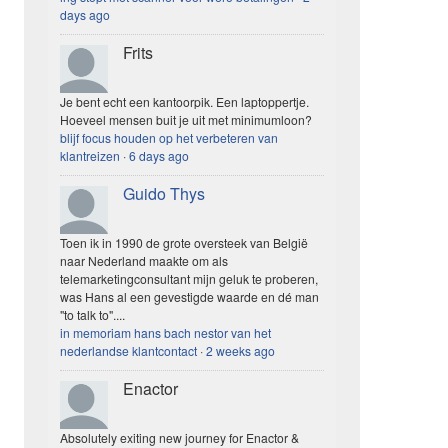
days ago
Frits
Je bent echt een kantoorpik. Een laptoppertje.
Hoeveel mensen buit je uit met minimumloon?
blijf focus houden op het verbeteren van
klantreizen
·
6 days ago
Guido Thys
Toen ik in 1990 de grote oversteek van België
naar Nederland maakte om als
telemarketingconsultant mijn geluk te proberen,
was Hans al een gevestigde waarde en dé man
"to talk to"....
in memoriam hans bach nestor van het
nederlandse klantcontact
·
2 weeks ago
Enactor
Absolutely exiting new journey for Enactor &