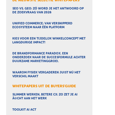
DE NIEUWSTE SELECTIE WHITEPAPERS
SEO VS. GEO: ZÓ WORD JE HET ANTWOORD OP
DE ZOEKVRAAG VAN 2026
UNIFIED COMMERCE; VAN VERSNIPPERD
ECOSYSTEEM NAAR ÉÉN PLATFORM
KIES VOOR EEN TIJDELIJK WINKELCONCEPT MET
LANGDURIGE IMPACT!
DE BRANDFORMANCE PARADOX. EEN
ONDERZOEK NAAR DE SUCCESFORMULE ACHTER
DUURZAME MARKETINGGROEI.
WAAROM FYSIEK VERGADEREN JUIST NÚ HET
VERSCHIL MAAKT
WHITEPAPERS UIT DE BUYERS'GUIDE
SLIMMER WERKEN, BETERE CX: ZO ZET JE AI
Ã©CHT AAN HET WERK
TOOLKIT AI ACT