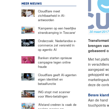
MEER NIEUWS
Cloudflare meet
zichtbaarheid in AI-
antwoorden
'Kamperen op een heerlijke
30 maart 2017
strandcamping in Toscane'
Transformati
Onderzoek: Nederlandse e-
commerce zet versneld in
brengen van 
op agentic AI
gebaseerd op
Banken starten opnieuw
Met het platf
campagne tegen online
in verschille
fraude
aangepast wo
gekoppeld wo
Cloudflare geeft AI-agenten
eigen identiteit en
marketingaut
betaalfunctie
deze de cont
ING stopt met scanner
Betere klant
voor Wero-betalingen
Aan de hand 
‘Afstand creëren is vaak de
touchpoints 
snelste manier om