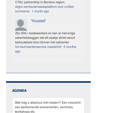
CTAC partnership in Benelux region.
sligro vernieuwt kassaplatform voor unified
commerce
·
1 month ago
Youssef
Zijn 300+ medewerkers en kan al met enige
zekerheidzeggen dat dit zaakje stinkt vanuit
betrouwbare bron binnen het callcenter
hm sluit klantenservice maastricht
·
5 months
ago
AGENDA
Wat mag u absoluut niet missen!? Een overzicht
van aankomende evenementen, seminars,
workshops etc.