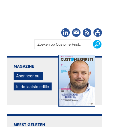
LinkedIn
Nieuwsbrief
RSS
Abonn
MAGAZINE
Abonneer nu!
In de laatste editie
MEEST GELEZEN