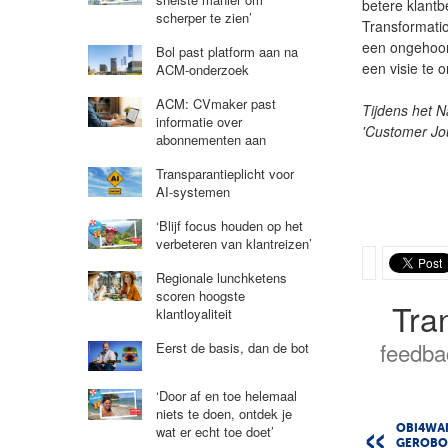
betere klantb
scherper te zien’
Transformatio
een ongehoor
Bol past platform aan na
een visie te 
ACM-onderzoek
ACM: CVmaker past
Tijdens het 
informatie over
'Customer Jou
abonnementen aan
Transparantieplicht voor
AI-systemen
‘Blijf focus houden op het
verbeteren van klantreizen’
Regionale lunchketens
scoren hoogste
Tra
klantloyaliteit
feedba
Eerst de basis, dan de bot
‘Door af en toe helemaal
niets te doen, ontdek je
wat er echt toe doet’
OBI4WA
GEROBO