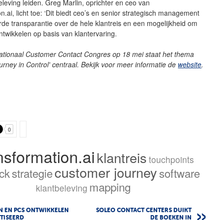
eleving leiden. Greg Marlin, oprichter en ceo van
n.ai, licht toe: ‘Dit biedt ceo’s en senior strategisch management
de transparantie over de hele klantreis en een mogelijkheid om
ontwikkelen op basis van klantervaring.
Nationaal Customer Contact Congres op 18 mei staat het thema
rney in Control' centraal. Bekijk voor meer informatie de
website
.
0
nsformation.ai
klantreis
touchpoints
customer journey
ck
strategie
software
mapping
klantbeleving
N EN PCS ONTWIKKELEN
SOLEO CONTACT CENTERS DUIKT
TISEERD
DE BOEKEN IN