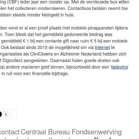
ng (CBF) ieder jaar een rooster op. Met de vernieuwde bus willen
len het collecteren moderniseren. Contactloos betalen neemt toe
bben steeds minder kleingeld in huis.
eden vond er al een proef plaats met mobiele pinapparaten tijdens
ren. Toen bleek dat het gemiddeld gedoneerde bedrag was
gemiddeld € 1 bij een contante gift naar ruim € 5 bij een mobiele
. Ook bestaat sinds 2015 de mogelijkheid om via
internet
te
Organisaties als CliniClowns en Alzheimer Nederland hebben zich
atief Digicollect aangesloten. Daarnaast halen goede doelen ook
op andere manieren geld binnen, bijvoorbeeld door een ‘
beleving
’
in ruil voor een financiële bijdrage.
0
contact
Centraal Bureau Fondsenwerving