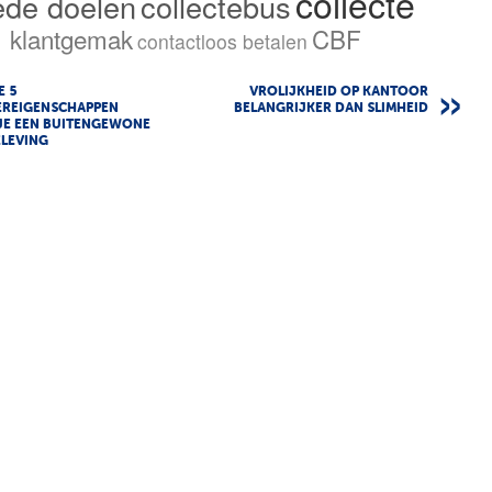
collecte
ede doelen
collectebus
klantgemak
CBF
contactloos betalen
E 5
VROLIJKHEID OP KANTOOR
EREIGENSCHAPPEN
BELANGRIJKER DAN SLIMHEID
JE EEN BUITENGEWONE
ELEVING