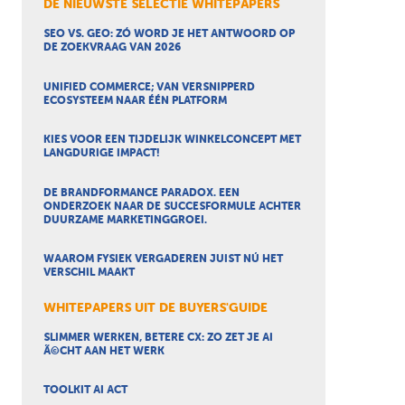
DE NIEUWSTE SELECTIE WHITEPAPERS
SEO VS. GEO: ZÓ WORD JE HET ANTWOORD OP
DE ZOEKVRAAG VAN 2026
UNIFIED COMMERCE; VAN VERSNIPPERD
ECOSYSTEEM NAAR ÉÉN PLATFORM
KIES VOOR EEN TIJDELIJK WINKELCONCEPT MET
LANGDURIGE IMPACT!
DE BRANDFORMANCE PARADOX. EEN
ONDERZOEK NAAR DE SUCCESFORMULE ACHTER
DUURZAME MARKETINGGROEI.
WAAROM FYSIEK VERGADEREN JUIST NÚ HET
VERSCHIL MAAKT
WHITEPAPERS UIT DE BUYERS'GUIDE
SLIMMER WERKEN, BETERE CX: ZO ZET JE AI
Ã©CHT AAN HET WERK
TOOLKIT AI ACT