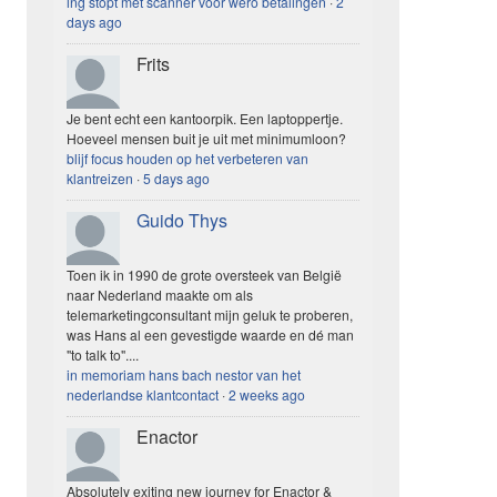
ing stopt met scanner voor wero betalingen
·
2
days ago
Frits
Je bent echt een kantoorpik. Een laptoppertje.
Hoeveel mensen buit je uit met minimumloon?
blijf focus houden op het verbeteren van
klantreizen
·
5 days ago
Guido Thys
Toen ik in 1990 de grote oversteek van België
naar Nederland maakte om als
telemarketingconsultant mijn geluk te proberen,
was Hans al een gevestigde waarde en dé man
"to talk to"....
in memoriam hans bach nestor van het
nederlandse klantcontact
·
2 weeks ago
Enactor
Absolutely exiting new journey for Enactor &