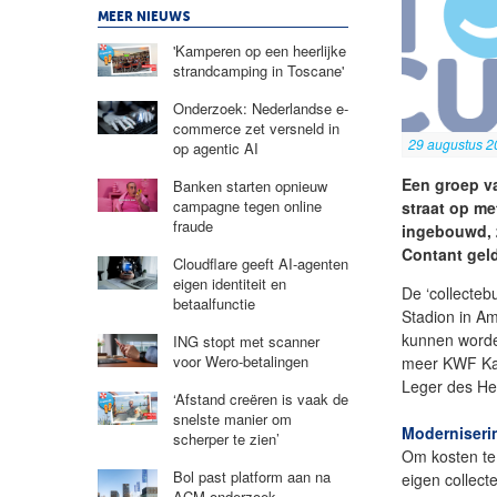
MEER NIEUWS
'Kamperen op een heerlijke
strandcamping in Toscane'
Onderzoek: Nederlandse e-
commerce zet versneld in
29 augustus 2
op agentic AI
Een groep v
Banken starten opnieuw
campagne tegen online
straat op me
fraude
ingebouwd, 
Contant geld
Cloudflare geeft AI-agenten
eigen identiteit en
De ‘collecteb
betaalfunctie
Stadion in A
kunnen worde
ING stopt met scanner
voor Wero-betalingen
meer KWF Kank
Leger des Hei
‘Afstand creëren is vaak de
snelste manier om
Moderniseri
scherper te zien’
Om kosten te 
Bol past platform aan na
eigen collect
ACM-onderzoek