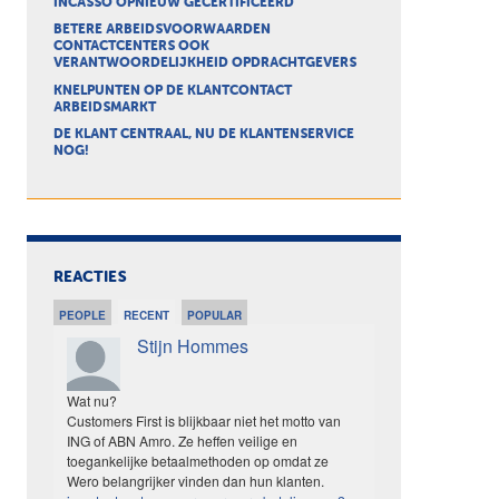
INCASSO OPNIEUW GECERTIFICEERD
BETERE ARBEIDSVOORWAARDEN
CONTACTCENTERS OOK
VERANTWOORDELIJKHEID OPDRACHTGEVERS
KNELPUNTEN OP DE KLANTCONTACT
ARBEIDSMARKT
DE KLANT CENTRAAL, NU DE KLANTENSERVICE
NOG!
REACTIES
PEOPLE
RECENT
POPULAR
Stijn Hommes
Wat nu?
Customers First is blijkbaar niet het motto van
ING of ABN Amro. Ze heffen veilige en
toegankelijke betaalmethoden op omdat ze
Wero belangrijker vinden dan hun klanten.