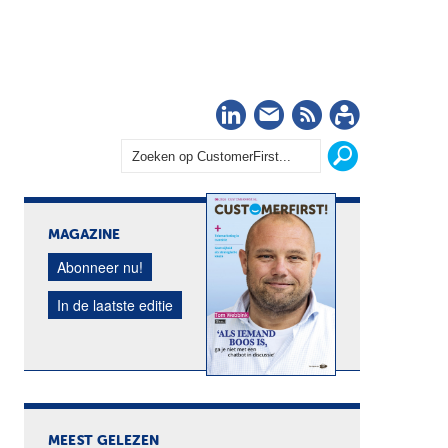
LinkedIn
Nieuwsbrief
RSS
Abonn
MAGAZINE
Abonneer nu!
In de laatste editie
MEEST GELEZEN