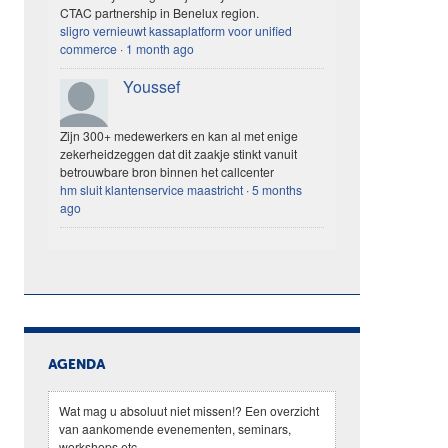
CTAC partnership in Benelux region.
sligro vernieuwt kassaplatform voor unified
commerce
·
1 month ago
Youssef
Zijn 300+ medewerkers en kan al met enige
zekerheidzeggen dat dit zaakje stinkt vanuit
betrouwbare bron binnen het callcenter
hm sluit klantenservice maastricht
·
5 months
ago
AGENDA
Wat mag u absoluut niet missen!? Een overzicht
van aankomende evenementen, seminars,
workshops etc.