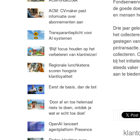
Fondsenwervi
de goede doe
ACM: CVmaker past
en mensen he
informatie over
abonnementen aan
Drie jaar gel
Transparantieplicht voor
het collecte
AI-systemen
gestegen van 
pintransactie
‘Blijf focus houden op het
collecteren. 
verbeteren van klantreizen’
bij het initi
Regionale lunchketens
steeds vaker 
scoren hoogste
aan te bieden 
klantloyaliteit
Eerst de basis, dan de bot
‘Door af en toe helemaal
niets te doen, ontdek je
wat er echt toe doet’
OpenAI lanceert
agentplatform Presence
klant
Radar: klachten over