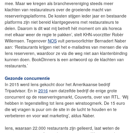
mee. Maar we kregen als branchevereniging steeds meer
klachten van restaurateurs over de groeiende macht van
reserveringsplatforms. De kosten stijgen ieder jaar en bestaande
platforms zijn niet bereid klantgegevens met restaurateurs te
delen. Daarom is dit wat mij betreft hét moment om als horeca
met elkaar weer de regie te pakken’, stelt KHN-voorzitter Robèr
Willemsen. Tegenover
NOS
vult persvoorlichter Bernadert Naber
aan: ‘Restaurants krijgen niet het e-mailadres van mensen die via
Iens reserveren, waardoor ze via die weg niet aan klantenbinding
kunnen doen. BookDinners is een antwoord op de klachten van
restaurants.’
Gezonde concurrentie
In 2015 werd Iens gekocht door het Amerikaanse bedrijf
Tripadvisor. En in
2016
nam datzelfde bedrijf de enige grote
concurrent op de reserveringsmarkt, Couverts, over van RTL. ‘Wij
hebben in tegenstelling tot Iens geen winstoogmerk. De 15 euro
die wij vragen is puur om de site in de lucht te houden en te
verbeteren en voor wat marketing’, aldus Naber.
Iens, waaraan 22.000 restaurants zijn gelieerd, laat weten de