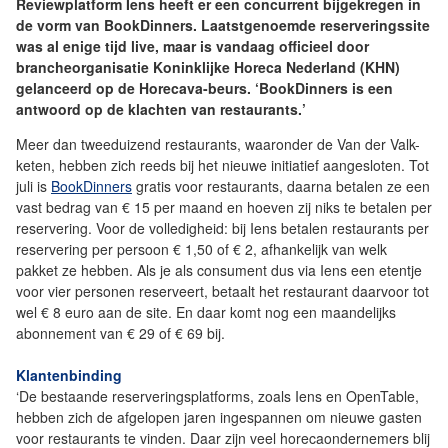
Reviewplatform Iens heeft er een concurrent bijgekregen in
de vorm van BookDinners. Laatstgenoemde reserveringssite
was al enige tijd live, maar is vandaag officieel door
brancheorganisatie Koninklijke Horeca Nederland (KHN)
gelanceerd op de Horecava-beurs. ‘BookDinners is een
antwoord op de klachten van restaurants.’
Meer dan tweeduizend restaurants, waaronder de Van der Valk-
keten, hebben zich reeds bij het nieuwe initiatief aangesloten. Tot
juli is
BookDinners
gratis voor restaurants, daarna betalen ze een
vast bedrag van € 15 per maand en hoeven zij niks te betalen per
reservering. Voor de volledigheid: bij Iens betalen restaurants per
reservering per persoon € 1,50 of € 2, afhankelijk van welk
pakket ze hebben. Als je als consument dus via Iens een etentje
voor vier personen reserveert, betaalt het restaurant daarvoor tot
wel € 8 euro aan de site. En daar komt nog een maandelijks
abonnement van € 29 of € 69 bij.
Klantenbinding
‘De bestaande reserveringsplatforms, zoals Iens en OpenTable,
hebben zich de afgelopen jaren ingespannen om nieuwe gasten
voor restaurants te vinden. Daar zijn veel horecaondernemers blij