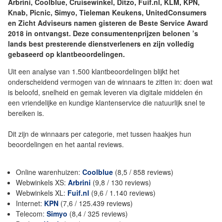
Arbrini, Coolblue, Cruisewinkel, Ditzo, Fuif.nl, KLM, KPN,
Knab, Picnic, Simyo, Tieleman Keukens, UnitedConsumers
en Zicht Adviseurs namen gisteren de Beste Service Award
2018 in ontvangst. Deze consumentenprijzen belonen ’s
lands best presterende dienstverleners en zijn volledig
gebaseerd op klantbeoordelingen.
Uit een analyse van 1.500 klantbeoordelingen blijkt het
onderscheidend vermogen van de winnaars te zitten in: doen wat
is beloofd, snelheid en gemak leveren via digitale middelen én
een vriendelijke en kundige klantenservice die natuurlijk snel te
bereiken is.
Dit zijn de winnaars per categorie, met tussen haakjes hun
beoordelingen en het aantal reviews.
Online warenhuizen:
Coolblue
(8,5 / 858 reviews)
Webwinkels XS:
Arbrini
(9,8 / 130 reviews)
Webwinkels XL:
Fuif.nl
(9,6 / 1.140 reviews)
Internet:
KPN
(7,6 / 125.439 reviews)
Telecom:
Simyo
(8,4 / 325 reviews)