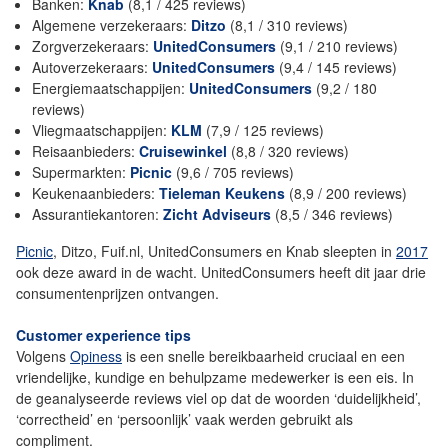
Banken:
Knab
(8,1 / 425 reviews)
Algemene verzekeraars:
Ditzo
(8,1 / 310 reviews)
Zorgverzekeraars:
UnitedConsumers
(9,1 / 210 reviews)
Autoverzekeraars:
UnitedConsumers
(9,4 / 145 reviews)
Energiemaatschappijen:
UnitedConsumers
(9,2 / 180
reviews)
Vliegmaatschappijen:
KLM
(7,9 / 125 reviews)
Reisaanbieders:
Cruisewinkel
(8,8 / 320 reviews)
Supermarkten:
Picnic
(9,6 / 705 reviews)
Keukenaanbieders:
Tieleman
Keukens
(8,9 / 200 reviews)
Assurantiekantoren:
Zicht
Adviseurs
(8,5 / 346 reviews)
Picnic
, Ditzo, Fuif.nl, UnitedConsumers en Knab sleepten in
2017
ook deze award in de wacht. UnitedConsumers heeft dit jaar drie
consumentenprijzen ontvangen.
Customer experience tips
Volgens
Opiness
is een snelle bereikbaarheid cruciaal en een
vriendelijke, kundige en behulpzame medewerker is een eis. In
de geanalyseerde reviews viel op dat de woorden ‘duidelijkheid’,
‘correctheid’ en ‘persoonlijk’ vaak werden gebruikt als
compliment.