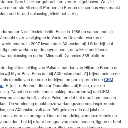
 de bedrijven bij elkaar gebracht en verder uitgebouwd. We zijn
an de eerste Microsoft Partners in Europa die serieus werk maakt
ete end-to-end-oplossing’, klinkt het stellig.
dernemer Nico Tissink richtte Pulse in 1986 op samen met zijn
erdeeld over vestigingen in Venlo en Deventer werken er
 werknemers. In 2007 kwam daar AXtension bij. Dit bedrijf, dat
tig medewerkers op de payroll heeft, ontwikkelt additionele
ftwareoplossingen op het Microsoft Dynamics 365-platform.
 de dagelijkse leiding van Pulse in handen van Hiljon te Boome en
erwijl Myra-Bella Prins dat bij AXtension doet. Zij blijven ook na de
als directie van de beide bedrijven en participeren in de
CRM
up
. Hiljon Te Boome, director Operations bij Pulse, over de
eling: ‘Vanaf de eerste kennismaking ervaarden wij dat CRM
warme cultuur heeft, net als Pulse, en dat het draait om mensen
en. De verbinding maakt onze werkomgeving nog inspirerender.’
ns, ceo AXtension, vult aan: ‘Wij geloven erin dat juist die
 ons verder zal brengen. Door de bundeling van onze kennis en
ooral door het bij elkaar brengen van onze mensen, liggen er heel
om een duurzame werkgever te zijn en om onze klanten en