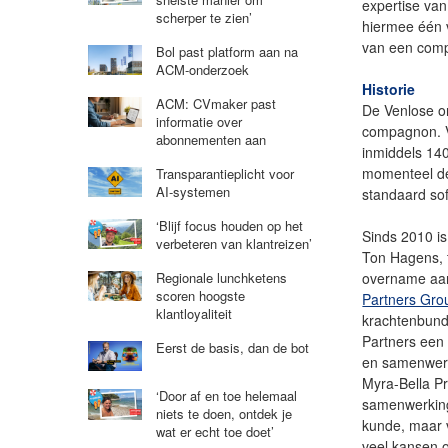
expertise van
scherper te zien’
hiermee één v
van een compl
Bol past platform aan na
ACM-onderzoek
Historie
ACM: CVmaker past
De Venlose on
informatie over
compagnon. V
abonnementen aan
inmiddels 140
momenteel der
Transparantieplicht voor
AI-systemen
standaard so
‘Blijf focus houden op het
Sinds 2010 is
verbeteren van klantreizen’
Ton Hagens, t
overname aan 
Regionale lunchketens
scoren hoogste
Partners Gro
klantloyaliteit
krachtenbund
Partners een 
Eerst de basis, dan de bot
en samenwerk
Myra-Bella Pri
‘Door af en toe helemaal
samenwerking
niets te doen, ontdek je
kunde, maar v
wat er echt toe doet’
veel kansen 