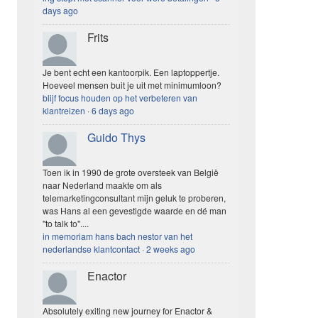
days ago
Frits
Je bent echt een kantoorpik. Een laptoppertje.
Hoeveel mensen buit je uit met minimumloon?
blijf focus houden op het verbeteren van
klantreizen
·
6 days ago
Guido Thys
Toen ik in 1990 de grote oversteek van België
naar Nederland maakte om als
telemarketingconsultant mijn geluk te proberen,
was Hans al een gevestigde waarde en dé man
"to talk to"....
in memoriam hans bach nestor van het
nederlandse klantcontact
·
2 weeks ago
Enactor
Absolutely exiting new journey for Enactor &