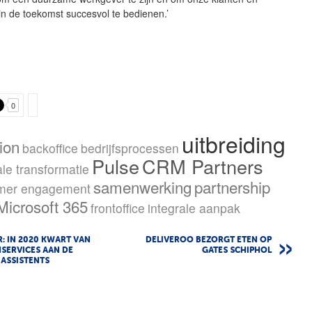
in de toekomst succesvol te bedienen.’
0
uitbreiding
ion
backoffice
bedrijfsprocessen
Pulse
CRM Partners
ale transformatie
samenwerking
partnership
mer engagement
Microsoft 365
frontoffice
integrale aanpak
: IN 2020 KWART VAN
DELIVEROO BEZORGT ETEN OP
SERVICES AAN DE
GATES SCHIPHOL
 ASSISTENTS