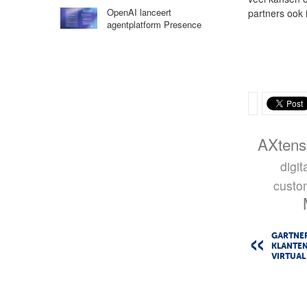
OpenAI lanceert
partners ook 
agentplatform Presence
AXtens
digit
custo
GARTNER
KLANTEN
VIRTUAL