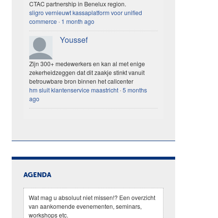
CTAC partnership in Benelux region.
sligro vernieuwt kassaplatform voor unified
commerce
·
1 month ago
Youssef
Zijn 300+ medewerkers en kan al met enige
zekerheidzeggen dat dit zaakje stinkt vanuit
betrouwbare bron binnen het callcenter
hm sluit klantenservice maastricht
·
5 months
ago
AGENDA
Wat mag u absoluut niet missen!? Een overzicht
van aankomende evenementen, seminars,
workshops etc.