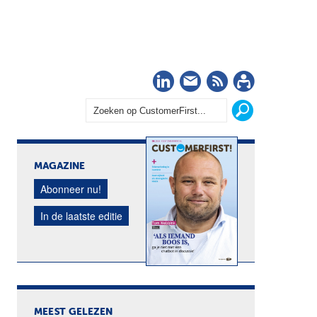
LinkedIn
Nieuwsbrief
RSS
Abonn
MAGAZINE
Abonneer nu!
In de laatste editie
MEEST GELEZEN