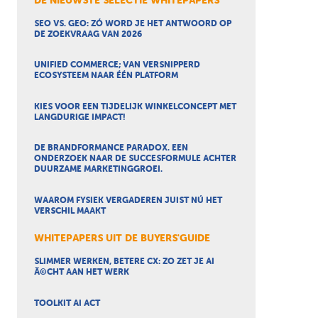
DE NIEUWSTE SELECTIE WHITEPAPERS
SEO VS. GEO: ZÓ WORD JE HET ANTWOORD OP
DE ZOEKVRAAG VAN 2026
UNIFIED COMMERCE; VAN VERSNIPPERD
ECOSYSTEEM NAAR ÉÉN PLATFORM
KIES VOOR EEN TIJDELIJK WINKELCONCEPT MET
LANGDURIGE IMPACT!
DE BRANDFORMANCE PARADOX. EEN
ONDERZOEK NAAR DE SUCCESFORMULE ACHTER
DUURZAME MARKETINGGROEI.
WAAROM FYSIEK VERGADEREN JUIST NÚ HET
VERSCHIL MAAKT
WHITEPAPERS UIT DE BUYERS'GUIDE
SLIMMER WERKEN, BETERE CX: ZO ZET JE AI
Ã©CHT AAN HET WERK
TOOLKIT AI ACT