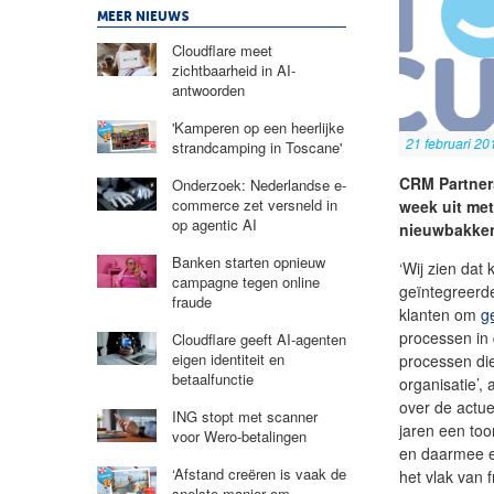
MEER NIEUWS
Cloudflare meet
zichtbaarheid in AI-
antwoorden
'Kamperen op een heerlijke
21 februari 20
strandcamping in Toscane'
CRM Partner
Onderzoek: Nederlandse e-
commerce zet versneld in
week uit met
op agentic AI
nieuwbakken 
Banken starten opnieuw
‘Wij zien da
campagne tegen online
geïntegreerde
fraude
klanten om
g
processen in 
Cloudflare geeft AI-agenten
eigen identiteit en
processen die
betaalfunctie
organisatie’,
over de actue
ING stopt met scanner
jaren een to
voor Wero-betalingen
en daarmee ee
‘Afstand creëren is vaak de
het vlak van 
snelste manier om