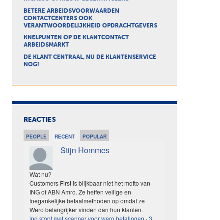
BETERE ARBEIDSVOORWAARDEN
CONTACTCENTERS OOK
VERANTWOORDELIJKHEID OPDRACHTGEVERS
KNELPUNTEN OP DE KLANTCONTACT
ARBEIDSMARKT
DE KLANT CENTRAAL, NU DE KLANTENSERVICE
NOG!
REACTIES
PEOPLE
RECENT
POPULAR
Stijn Hommes
Wat nu?
Customers First is blijkbaar niet het motto van
ING of ABN Amro. Ze heffen veilige en
toegankelijke betaalmethoden op omdat ze
Wero belangrijker vinden dan hun klanten.
ing stopt met scanner voor wero betalingen
·
3