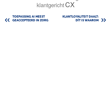
CX
klantgericht
TOEPASSING AI MEEST
KLANTLOYALITEIT DAALT:
GEACCEPTEERD IN ZORG
DÍT IS WAAROM