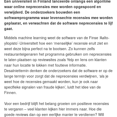
Een universiteit in Finland lanceerde onlangs een algoritme
waar online neprecensies mee worden opgespoord en
verwijderd. De onderzoekers bouwden een
softwareprogramma waar levensechte recensies mee worden
geplaatst, en verwachten dat de software neprecensies te lijf
gaat.
Middels machine learning weet de software van de Finse ‘Aalto-
yliopisto’-Universiteit hoe een ‘menselijke’ recensie eruit ziet en
weet deze bijna perfect na te bootsen. Zo kunnen zelfs
restauranteigenaren het programma gebruiken om neprecensies
te laten plaatsen op reviewsites zoals Yelp en Iens om klanten
naar hun locatie te lokken met foutieve informatie.
Desalniettemin denken de onderzoekers dat de software er op de
lange termijn voor zorgt dat de neprecensies verdwijnen, ‘als je
weet hoe de recensies gemaakt worden, kun je ook naar
specifieke signalen van fraude kijken’, luidt het idee van de
Finnen.
Voor een bedrijf blijft het belang groeien om positieve recensies
te vergaren – veel klanten kijken hier immers naar. Hoe die
goede reviews dan op een eerlijke manier te verdienen? Will