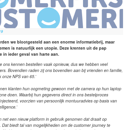
19
rden we blootgesteld aan een enorme informatiebrij, maar
 nemen is natuurlijk een utopie. Deze krenten uit de pap
e in ieder geval van harte aan.
e ons kennen bestellen vaak opnieuw, dus we hebben veel
ers. Bovendien raden zij ons bovendien aan bij vrienden en familie,
k onze NPS van 65.’
nnen klanten hun oogmeting gewoon met de camera op hun laptop
one doen. Waarbij hun gegevens direct in ons bestelproces
njecteerd, voorzien van persoonlijk montuuradvies op basis van
telligence.’
 net een nieuw platform in gebruik genomen dat draait op
. Dat biedt tal van mogelijkheden om de customer journey te