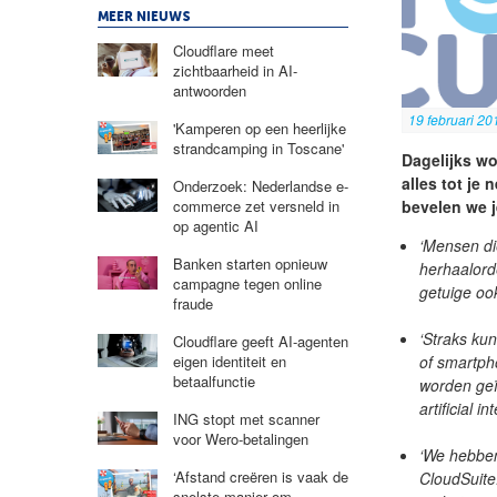
MEER NIEUWS
Cloudflare meet
zichtbaarheid in AI-
antwoorden
19 februari 20
'Kamperen op een heerlijke
strandcamping in Toscane'
Dagelijks wo
alles tot je
Onderzoek: Nederlandse e-
bevelen we j
commerce zet versneld in
op agentic AI
‘Mensen di
Banken starten opnieuw
herhaalord
campagne tegen online
getuige oo
fraude
‘Straks ku
Cloudflare geeft AI-agenten
of smartph
eigen identiteit en
betaalfunctie
worden geï
artificial in
ING stopt met scanner
voor Wero-betalingen
‘We hebben
‘Afstand creëren is vaak de
CloudSuite
snelste manier om