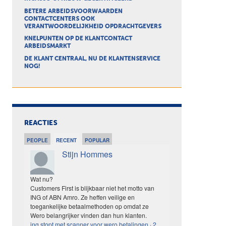
BETERE ARBEIDSVOORWAARDEN
CONTACTCENTERS OOK
VERANTWOORDELIJKHEID OPDRACHTGEVERS
KNELPUNTEN OP DE KLANTCONTACT
ARBEIDSMARKT
DE KLANT CENTRAAL, NU DE KLANTENSERVICE
NOG!
REACTIES
PEOPLE
RECENT
POPULAR
Stijn Hommes
Wat nu?
Customers First is blijkbaar niet het motto van
ING of ABN Amro. Ze heffen veilige en
toegankelijke betaalmethoden op omdat ze
Wero belangrijker vinden dan hun klanten.
ing stopt met scanner voor wero betalingen
·
2