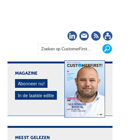
LinkedIn
Nieuwsbrief
RSS
Abonn
MAGAZINE
Abonneer nu!
In de laatste editie
MEEST GELEZEN