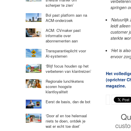
verbeteren
scherper te zien’
springen om
Bol past platform aan na
‘Natuurlij
ACM-onderzoek
leidt allee
ACM: CVmaker past
customer j
informatie over
sterkte wor
abonnementen aan
‘Het is als
Transparantieplicht voor
AI-systemen
ervoor zorg
‘Blijf focus houden op het
verbeteren van klantreizen’
Het volledig
(oprichter C
Regionale lunchketens
magazine.
scoren hoogste
klantloyaliteit
Eerst de basis, dan de bot
Qu
‘Door af en toe helemaal
niets te doen, ontdek je
custo
wat er echt toe doet’