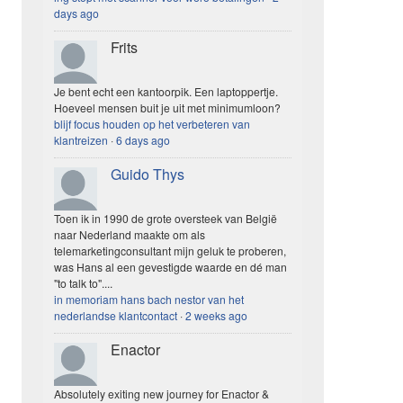
days ago
Frits
Je bent echt een kantoorpik. Een laptoppertje.
Hoeveel mensen buit je uit met minimumloon?
blijf focus houden op het verbeteren van
klantreizen
·
6 days ago
Guido Thys
Toen ik in 1990 de grote oversteek van België
naar Nederland maakte om als
telemarketingconsultant mijn geluk te proberen,
was Hans al een gevestigde waarde en dé man
"to talk to"....
in memoriam hans bach nestor van het
nederlandse klantcontact
·
2 weeks ago
Enactor
Absolutely exiting new journey for Enactor &