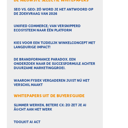
DE NIEUWSTE SELECTIE WHITEPAPERS
SEO VS. GEO: ZÓ WORD JE HET ANTWOORD OP
DE ZOEKVRAAG VAN 2026
UNIFIED COMMERCE; VAN VERSNIPPERD
ECOSYSTEEM NAAR ÉÉN PLATFORM
KIES VOOR EEN TIJDELIJK WINKELCONCEPT MET
LANGDURIGE IMPACT!
DE BRANDFORMANCE PARADOX. EEN
ONDERZOEK NAAR DE SUCCESFORMULE ACHTER
DUURZAME MARKETINGGROEI.
WAAROM FYSIEK VERGADEREN JUIST NÚ HET
VERSCHIL MAAKT
WHITEPAPERS UIT DE BUYERS'GUIDE
SLIMMER WERKEN, BETERE CX: ZO ZET JE AI
Ã©CHT AAN HET WERK
TOOLKIT AI ACT