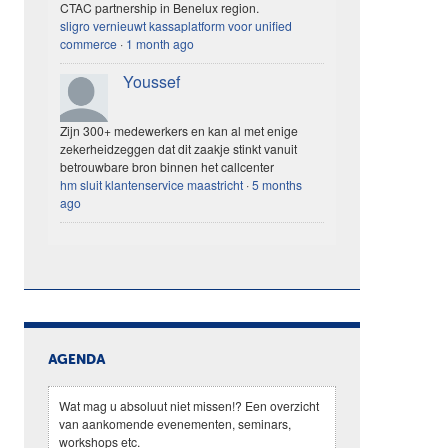
CTAC partnership in Benelux region.
sligro vernieuwt kassaplatform voor unified
commerce
·
1 month ago
Youssef
Zijn 300+ medewerkers en kan al met enige
zekerheidzeggen dat dit zaakje stinkt vanuit
betrouwbare bron binnen het callcenter
hm sluit klantenservice maastricht
·
5 months
ago
AGENDA
Wat mag u absoluut niet missen!? Een overzicht
van aankomende evenementen, seminars,
workshops etc.