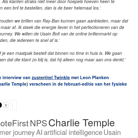
. Als klanten straks niet meer door hoepels hoeven heen te
 een bril te bestellen, dan is de beer helemaal los.’
k zouden we brillen van Ray-Ban kunnen gaan aanbieden, maar dat
n maar af. Ik steek die energie liever in het perfectioneren van de
ourney. We willen de Usain Bolt van de online brillenmarkt op
den, die iedereen te snel af is.’
of je een maatpak bestelt dat binnen no time in huis is. We gaan
en dat die klant zo blij is, dat hij alleen nog maar aan ons denkt.’
e interview van
zustertitel Twinkle
met Leon Planken
harlie Temple) verscheen in de februari-editie van het fysieke
0
Charlie Temple
oteFirst
NPS
mer journey
AI
artificial intelligence
Usain