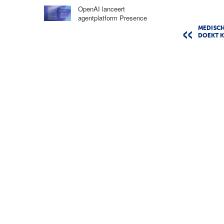
OpenAI lanceert
agentplatform Presence
MEDISC
DOEKT K