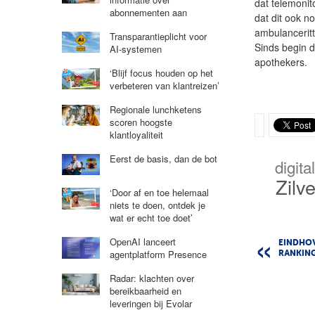
dat telemonito
abonnementen aan
dat dit ook 
ambulanceritte
Transparantieplicht voor
Sinds begin d
AI-systemen
apothekers.
‘Blijf focus houden op het
verbeteren van klantreizen’
Regionale lunchketens
scoren hoogste
klantloyaliteit
Eerst de basis, dan de bot
digita
Zilv
‘Door af en toe helemaal
niets te doen, ontdek je
wat er echt toe doet’
OpenAI lanceert
EINDHOV
agentplatform Presence
RANKIN
Radar: klachten over
bereikbaarheid en
leveringen bij Evolar