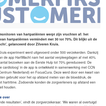
 monitoren van hartpatiënten werpt zijn vruchten af: het
van hartpatiënten vermindert met 30 tot 70%. Dit blijkt uit de
acht’, gelanceerd door Zilveren Kruis.
 Kruis-experiment werd uitgevoerd onder 500 verzekerden. Dankzij
van de app HartWacht nam het aantal verpleegdagen af met 40%
aantal bezoeken aan de Eerste Hulp tot 70% gereduceerd. De
tale cardioloog’ in de app is ontwikkeld in samenwerking met CCN
 Centrum Nederland) en FocusCura. Deze werd door een kwart van
ten gebruikt voor het op afstand meten van de bloeddruk, de
het hartritme. Zodoende konden de zorgverleners op afstand een
zeil houden.
te over
de resultaten’, vindt de zorgverzekeraar. ‘We waren al overtuigd