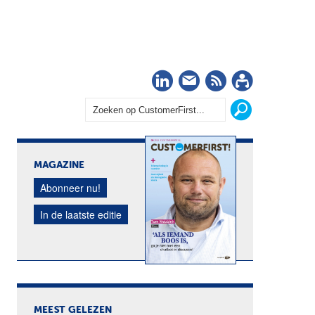
LinkedIn
Nieuwsbrief
RSS
Abonn
MAGAZINE
Abonneer nu!
In de laatste editie
MEEST GELEZEN