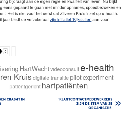
ring bijdraagt aan de eigen regie en kwaliteit van leven. Nu blijkt
nog eens gepaard te gaan met minder opnames, spoedbezoeken en
n.’ Het is niet voor het eerst dat Zilveren Kruis inzet op e-health.
it jaar biedt de verzekeraar
zijn initiatief ‘Kijksluiter’
aan voor
0
e-health
lisering
HartWacht
videoconsult
eren Kruis
pilot
experiment
digitale transitie
hartpatiënten
patiëntgericht
EN CRASHT IN
‘KLANTCONTACTMEDEWERKERS
G
ZIJN DE STEM VAN JE
ORGANISATIE’