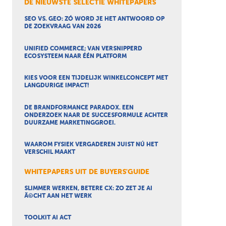
DE NIEUWSTE SELECTIE WHITEPAPERS
SEO VS. GEO: ZÓ WORD JE HET ANTWOORD OP
DE ZOEKVRAAG VAN 2026
UNIFIED COMMERCE; VAN VERSNIPPERD
ECOSYSTEEM NAAR ÉÉN PLATFORM
KIES VOOR EEN TIJDELIJK WINKELCONCEPT MET
LANGDURIGE IMPACT!
DE BRANDFORMANCE PARADOX. EEN
ONDERZOEK NAAR DE SUCCESFORMULE ACHTER
DUURZAME MARKETINGGROEI.
WAAROM FYSIEK VERGADEREN JUIST NÚ HET
VERSCHIL MAAKT
WHITEPAPERS UIT DE BUYERS'GUIDE
SLIMMER WERKEN, BETERE CX: ZO ZET JE AI
Ã©CHT AAN HET WERK
TOOLKIT AI ACT