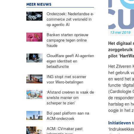
MEER NIEUWS
Onderzoek: Nederlandse e-
commerce zet versneld in
op agentic AI
13 mei 2019
Banken starten opnieuw
campagne tegen online
Het digitaal
fraude
zorggebruik 
pilot ‘HartW
Cloudflare geeft AI-agenten
eigen identiteit en
Het Zilveren
betaalfunctie
het gebruik 
ING stopt met scanner
en werd het 
voor Wero-betalingen
functie ‘digi
(Cardiologie
‘Afstand creëren is vaak de
de responden
snelste manier om
scherper te zien’
hartslag en 
oogje in het 
Bol past platform aan na
ACM-onderzoek
Initiatieven 
ACM: CVmaker past
‘Indrukwekken
informatie over