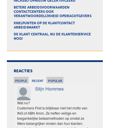
INCASSO OPNIEUW GECERTIFICEERD
BETERE ARBEIDSVOORWAARDEN
CONTACTCENTERS OOK
VERANTWOORDELIJKHEID OPDRACHTGEVERS
KNELPUNTEN OP DE KLANTCONTACT
ARBEIDSMARKT
DE KLANT CENTRAAL, NU DE KLANTENSERVICE
NOG!
REACTIES
PEOPLE
RECENT
POPULAR
Stijn Hommes
Wat nu?
Customers First is blijkbaar niet het motto van
ING of ABN Amro. Ze heffen veilige en
toegankelijke betaalmethoden op omdat ze
Wero belangrijker vinden dan hun klanten.