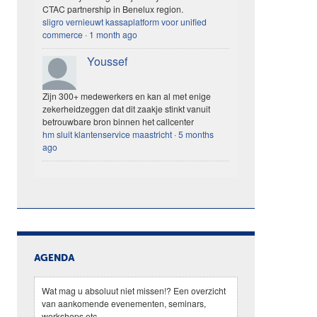
CTAC partnership in Benelux region.
sligro vernieuwt kassaplatform voor unified
commerce
·
1 month ago
Youssef
Zijn 300+ medewerkers en kan al met enige
zekerheidzeggen dat dit zaakje stinkt vanuit
betrouwbare bron binnen het callcenter
hm sluit klantenservice maastricht
·
5 months
ago
AGENDA
Wat mag u absoluut niet missen!? Een overzicht
van aankomende evenementen, seminars,
workshops etc.