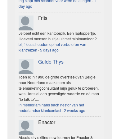
ing stopt met scanner voor wero betalingen
·
1
day ago
Frits
Je bent echt een kantoorpik. Een laptoppertje.
Hoeveel mensen buit je uit met minimumloon?
blijf focus houden op het verbeteren van
klantreizen
·
5 days ago
Guido Thys
Toen ik in 1990 de grote oversteek van België
naar Nederland maakte om als
telemarketingconsultant mijn geluk te proberen,
was Hans al een gevestigde waarde en dé man
"to talk to"....
in memoriam hans bach nestor van het
nederlandse klantcontact
·
2 weeks ago
Enactor
Absolutely exiting new journey for Enactor &