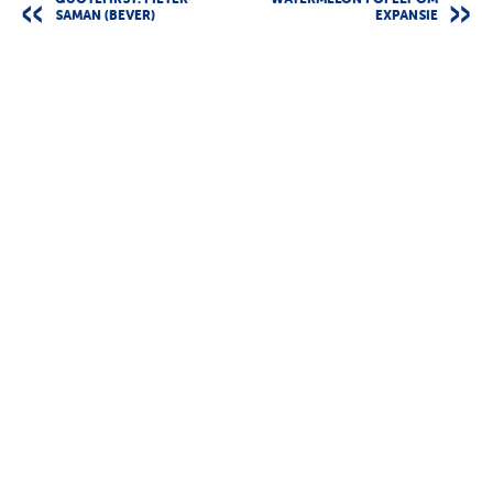
QUOTEFIRST: PIETER
WATERMELON POPELT OM
SAMAN (BEVER)
EXPANSIE