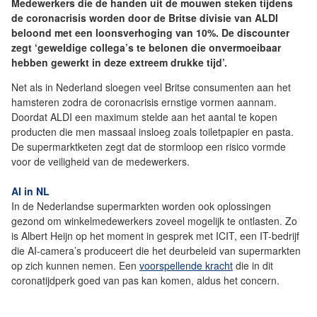
Medewerkers die de handen uit de mouwen steken tijdens
de coronacrisis worden door de Britse divisie van ALDI
beloond met een loonsverhoging van 10%. De discounter
zegt ‘geweldige collega’s te belonen die onvermoeibaar
hebben gewerkt in deze extreem drukke tijd’.
Net als in Nederland sloegen veel Britse consumenten aan het
hamsteren zodra de coronacrisis ernstige vormen aannam.
Doordat ALDI een maximum stelde aan het aantal te kopen
producten die men massaal insloeg zoals toiletpapier en pasta.
De supermarktketen zegt dat de stormloop een risico vormde
voor de veiligheid van de medewerkers.
AI in NL
In de Nederlandse supermarkten worden ook oplossingen
gezond om winkelmedewerkers zoveel mogelijk te ontlasten. Zo
is Albert Heijn op het moment in gesprek met ICIT, een IT-bedrijf
die AI-camera’s produceert die het deurbeleid van supermarkten
op zich kunnen nemen. Een
voorspellende kracht
die in dit
coronatijdperk goed van pas kan komen, aldus het concern.