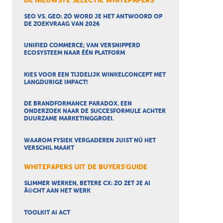
DE NIEUWSTE SELECTIE WHITEPAPERS
SEO VS. GEO: ZÓ WORD JE HET ANTWOORD OP
DE ZOEKVRAAG VAN 2026
UNIFIED COMMERCE; VAN VERSNIPPERD
ECOSYSTEEM NAAR ÉÉN PLATFORM
KIES VOOR EEN TIJDELIJK WINKELCONCEPT MET
LANGDURIGE IMPACT!
DE BRANDFORMANCE PARADOX. EEN
ONDERZOEK NAAR DE SUCCESFORMULE ACHTER
DUURZAME MARKETINGGROEI.
WAAROM FYSIEK VERGADEREN JUIST NÚ HET
VERSCHIL MAAKT
WHITEPAPERS UIT DE BUYERS'GUIDE
SLIMMER WERKEN, BETERE CX: ZO ZET JE AI
Ã©CHT AAN HET WERK
TOOLKIT AI ACT