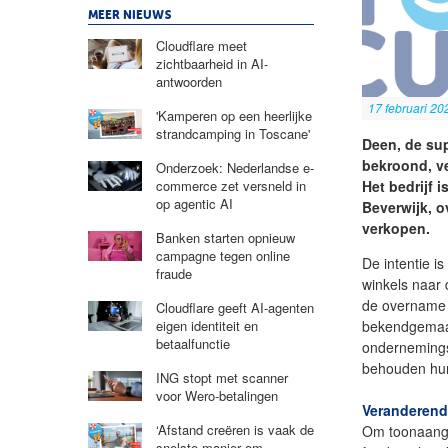
MEER NIEUWS
Cloudflare meet
zichtbaarheid in AI-
antwoorden
17 februari 20
'Kamperen op een heerlijke
strandcamping in Toscane'
Deen, de sup
bekroond, ve
Onderzoek: Nederlandse e-
Het bedrijf 
commerce zet versneld in
op agentic AI
Beverwijk, o
verkopen.
Banken starten opnieuw
campagne tegen online
De intentie i
fraude
winkels naar
de overname 
Cloudflare geeft AI-agenten
bekendgemaak
eigen identiteit en
betaalfunctie
ondernemings
behouden hu
ING stopt met scanner
voor Wero-betalingen
Veranderend
‘Afstand creëren is vaak de
Om toonaange
snelste manier om