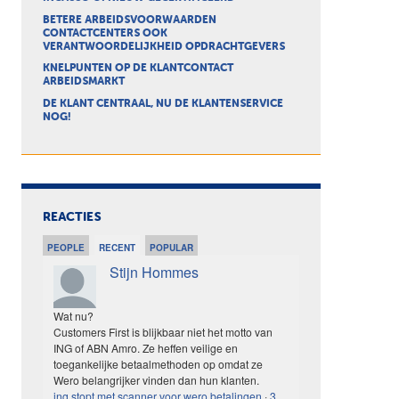
BETERE ARBEIDSVOORWAARDEN
CONTACTCENTERS OOK
VERANTWOORDELIJKHEID OPDRACHTGEVERS
KNELPUNTEN OP DE KLANTCONTACT
ARBEIDSMARKT
DE KLANT CENTRAAL, NU DE KLANTENSERVICE
NOG!
REACTIES
PEOPLE
RECENT
POPULAR
Stijn Hommes
Wat nu?
Customers First is blijkbaar niet het motto van
ING of ABN Amro. Ze heffen veilige en
toegankelijke betaalmethoden op omdat ze
Wero belangrijker vinden dan hun klanten.
ing stopt met scanner voor wero betalingen
·
3