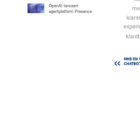
OpenAI lanceert
me
agentplatform Presence
klant
experi
klant
MKB EN 
CHATBO