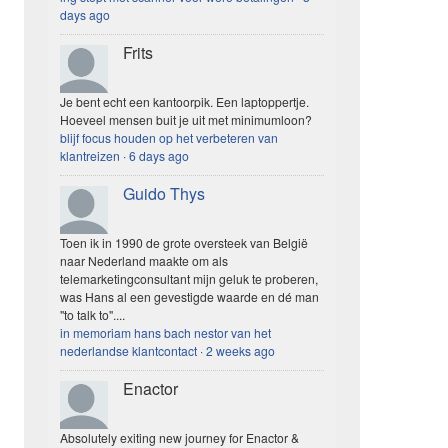
days ago
Frits
Je bent echt een kantoorpik. Een laptoppertje.
Hoeveel mensen buit je uit met minimumloon?
blijf focus houden op het verbeteren van
klantreizen
·
6 days ago
Guido Thys
Toen ik in 1990 de grote oversteek van België
naar Nederland maakte om als
telemarketingconsultant mijn geluk te proberen,
was Hans al een gevestigde waarde en dé man
"to talk to"....
in memoriam hans bach nestor van het
nederlandse klantcontact
·
2 weeks ago
Enactor
Absolutely exiting new journey for Enactor &