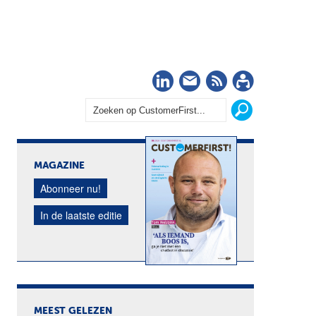
LinkedIn
Nieuwsbrief
RSS
Abonn
MAGAZINE
Abonneer nu!
In de laatste editie
MEEST GELEZEN