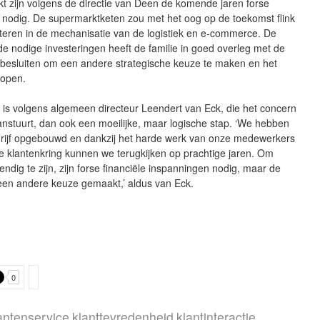
kt zijn volgens de directie van Deen de komende jaren forse
 nodig. De supermarktketen zou met het oog op de toekomst flink
teren in de mechanisatie van de logistiek en e-commerce. De
 nodige investeringen heeft de familie in goed overleg met de
 besluiten om een andere strategische keuze te maken en het
kopen.
is volgens algemeen directeur Leendert van Eck, die het concern
nstuurt, dan ook een moeilijke, maar logische stap. ‘We hebben
rijf opgebouwd en dankzij het harde werk van onze medewerkers
e klantenkring kunnen we terugkijken op prachtige jaren. Om
ndig te zijn, zijn forse financiële inspanningen nodig, maar de
 een andere keuze gemaakt,’ aldus van Eck.
0
antenservice
klanttevredenheid
klantinteractie