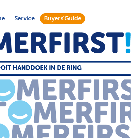
ne
Service
Buyers'Guide
OIT HANDDOEK IN DE RING