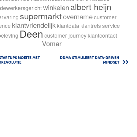
albert heijn
winkelen
dewerkersgericht
supermarkt
overname
ervaring
customer
klantvriendelijk
ence
klantdata
klantreis
service
Deen
beleving
customer journey
klantcontact
Vomar
STARTUPS MOEITE MET
DDMA STIMULEERT DATA-DRIVEN
TREVOLUTIE
MINDSET