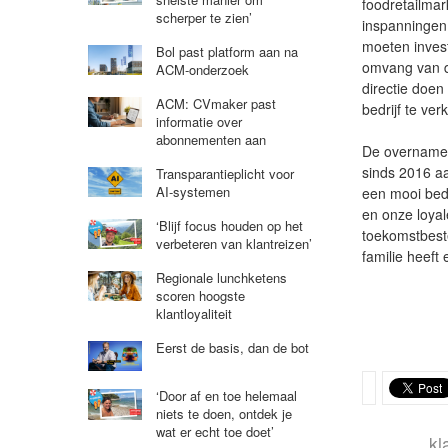
foodretailmar
scherper te zien’
inspanningen
moeten inves
Bol past platform aan na
omvang van de
ACM-onderzoek
directie doen
ACM: CVmaker past
bedrijf te ver
informatie over
abonnementen aan
De overname 
sinds 2016 aa
Transparantieplicht voor
AI-systemen
een mooi bed
en onze loyal
‘Blijf focus houden op het
toekomstbeste
verbeteren van klantreizen’
familie heeft
Regionale lunchketens
scoren hoogste
klantloyaliteit
Eerst de basis, dan de bot
‘Door af en toe helemaal
niets te doen, ontdek je
wat er echt toe doet’
kl