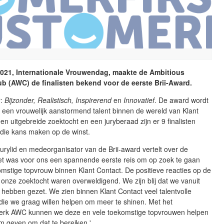
2021, Internationale Vrouwendag, maakte de Ambitious
 (AWC) de finalisten bekend voor de eerste Brii-Award.
r:
Bijzonder, Realistisch, Inspirerend
en
Innovatief
. De award wordt
n een vrouwelijk aanstormend talent binnen de wereld van Klant
en uitgebreide zoektocht en een juryberaad zijn er 9 finalisten
 die kans maken op de winst.
 jurylid en medeorganisator van de Brii-award vertelt over de
Het was voor ons een spannende eerste reis om op zoek te gaan
mstige topvrouw binnen Klant Contact. De positieve reacties op de
 onze zoektocht waren overweldigend. We zijn blij dat we vanuit
hebben gezet. We zien binnen Klant Contact veel talentvolle
die we graag willen helpen om meer te shinen. Met het
rk AWC kunnen we deze en vele toekomstige topvrouwen helpen
m geven om dat te bereiken.'