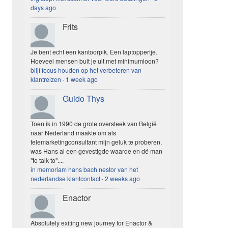
days ago
Frits
Je bent echt een kantoorpik. Een laptoppertje.
Hoeveel mensen buit je uit met minimumloon?
blijf focus houden op het verbeteren van
klantreizen
·
1 week ago
Guido Thys
Toen ik in 1990 de grote oversteek van België
naar Nederland maakte om als
telemarketingconsultant mijn geluk te proberen,
was Hans al een gevestigde waarde en dé man
"to talk to"....
in memoriam hans bach nestor van het
nederlandse klantcontact
·
2 weeks ago
Enactor
Absolutely exiting new journey for Enactor &